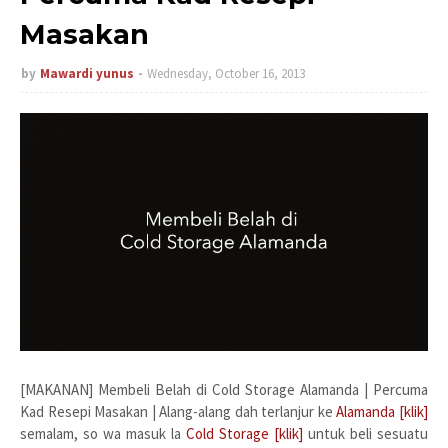
Masakan
by
Mawardi yunus
Wednesday, October 16, 2013
[MAKANAN] Membeli Belah di Cold Storage Alamanda | Percuma
Kad Resepi Masakan | Alang-alang dah terlanjur ke
Alamanda [klik]
semalam, so wa masuk la
Cold Storage [klik]
untuk beli sesuatu