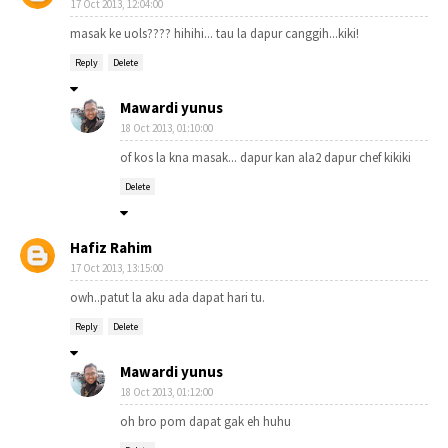
17 Oct 2013, 12:04:00
masak ke uols???? hihihi... tau la dapur canggih...kiki!
Reply
Delete
Mawardi yunus
18 Oct 2013, 01:10:00
of kos la kna masak... dapur kan ala2 dapur chef kikiki
Delete
Hafiz Rahim
17 Oct 2013, 13:15:00
owh..patut la aku ada dapat hari tu.
Reply
Delete
Mawardi yunus
18 Oct 2013, 01:12:00
oh bro pom dapat gak eh huhu