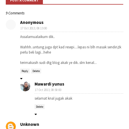
POST A COMMENT
9 Comments
Anonymous
17 Oct 2013, 08:13:00
Assalamualaikum dik..
Wahhh..untung juga dpt kad resepi....lepas ni blh masak sendiri,tk
perlu beli lagi...hehe
terimakasih sudi dtg blog akak ye dik..slm kenal...
Reply
Delete
Mawardi yunus
17 Oct 2013, 08:58:00
selamat knal jugak akak
Delete
Unknown