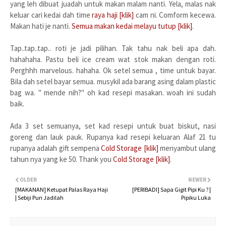
yang leh dibuat juadah untuk makan malam nanti. Yela, malas nak
keluar cari kedai dah time
raya haji [klik]
cam ni. Comform kecewa.
Makan hati je nanti.
Semua makan kedai melayu tutup [klik]
.
Tap..tap..tap.. roti je jadi pilihan. Tak tahu nak beli apa dah.
hahahaha. Pastu beli ice cream wat stok makan dengan roti.
Perghhh marvelous. hahaha. Ok setel semua , time untuk bayar.
Bila dah setel bayar semua. musykil ada barang asing dalam plastic
bag wa. " mende nih?" oh kad resepi masakan. woah ini sudah
baik.
Ada 3 set semuanya, set kad resepi untuk buat biskut, nasi
goreng dan lauk pauk. Rupanya kad resepi keluaran Alaf 21 tu
rupanya adalah gift sempena
Cold Storage [klik]
menyambut ulang
tahun nya yang ke 50. Thank you
Cold Storage [klik]
.
OLDER
NEWER
[MAKANAN] Ketupat Palas Raya Haji
[PERIBADI] Sapa Gigit Pipi Ku ? |
| Sebiji Pun Jadilah
Pipiku Luka