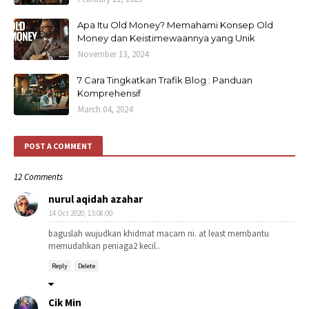
Apa Itu Old Money? Memahami Konsep Old
Money dan Keistimewaannya yang Unik
November 13, 2024
7 Cara Tingkatkan Trafik Blog : Panduan
Komprehensif
March 04, 2024
POST A COMMENT
12 Comments
nurul aqidah azahar
14 Oct 2020, 13:08:00
baguslah wujudkan khidmat macam ni. at least membantu
memudahkan peniaga2 kecil..
Reply
Delete
Cik Min