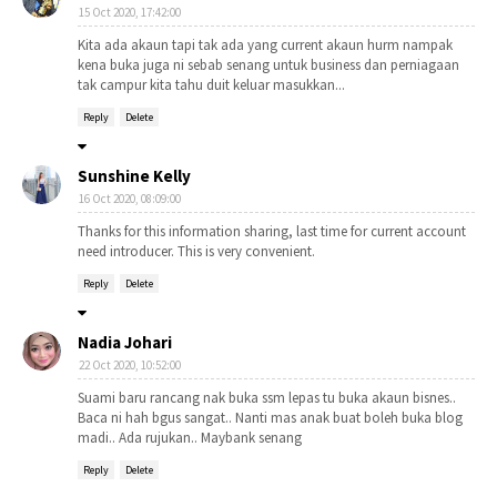
15 Oct 2020, 17:42:00
Kita ada akaun tapi tak ada yang current akaun hurm nampak
kena buka juga ni sebab senang untuk business dan perniagaan
tak campur kita tahu duit keluar masukkan...
Reply
Delete
Sunshine Kelly
16 Oct 2020, 08:09:00
Thanks for this information sharing, last time for current account
need introducer. This is very convenient.
Reply
Delete
Nadia Johari
22 Oct 2020, 10:52:00
Suami baru rancang nak buka ssm lepas tu buka akaun bisnes..
Baca ni hah bgus sangat.. Nanti mas anak buat boleh buka blog
madi.. Ada rujukan.. Maybank senang
Reply
Delete