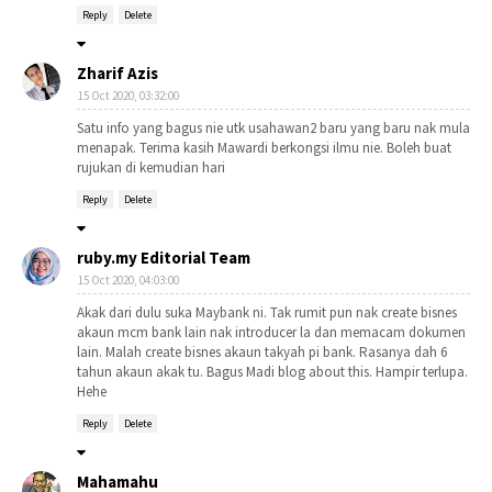
Reply
Delete
Zharif Azis
15 Oct 2020, 03:32:00
Satu info yang bagus nie utk usahawan2 baru yang baru nak mula
menapak. Terima kasih Mawardi berkongsi ilmu nie. Boleh buat
rujukan di kemudian hari
Reply
Delete
ruby.my Editorial Team
15 Oct 2020, 04:03:00
Akak dari dulu suka Maybank ni. Tak rumit pun nak create bisnes
akaun mcm bank lain nak introducer la dan memacam dokumen
lain. Malah create bisnes akaun takyah pi bank. Rasanya dah 6
tahun akaun akak tu. Bagus Madi blog about this. Hampir terlupa.
Hehe
Reply
Delete
Mahamahu