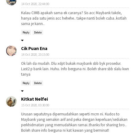
14 Oct 2020, 22:44:00
Kalau CIMB apakah sama ek caranya? Sis acc Maybank takde,
hanya ada satu jenis acc hehehe.. takpe nanti boleh cuba..kotlah
sama je kann..
Reply
Delete
Cik Puan Ena
14 Oct 2020, 23:15:00
Ok lah da mudah. Dlu xdpt bukak maybank sbb byk prosedur.
Last2 p bank lain. Huhu. Info berguna ni. Boleh share sbb slalu kwn
tanya
Reply
Delete
Kitkat Nelfei
15 Oct 2020, 03:30:00
Urusan sepatutnya dipermudahkan seperti mcm ni. Kudos to
Maybank yang semakin arif and peka dengan keperluan/sediakan
perkhidmatan yang memudahkan ramai..thanks for sharing bro..
Boleh share info berguna ni kat kawan yang berminat!