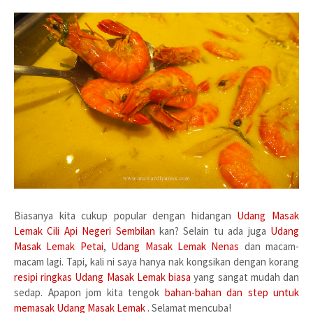
Biasanya kita cukup popular dengan hidangan
Udang Masak
Lemak Cili Api
Negeri Sembilan
kan? Selain tu ada juga
Udang
Masak Lemak
Petai
,
Udang Masak Lemak Nenas
dan macam-
macam lagi. Tapi, kali ni saya hanya nak kongsikan dengan korang
resipi ringkas Udang Masak Lemak biasa
yang sangat mudah dan
sedap. Apapon jom kita tengok
bahan-bahan dan step untuk
memasak Udang Masak Lemak
. Selamat mencuba!