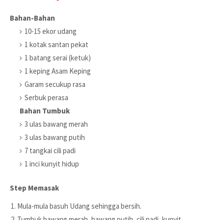
Bahan-Bahan
10-15 ekor udang
1 kotak santan pekat
1 batang serai (ketuk)
1 keping Asam Keping
Garam secukup rasa
Serbuk perasa
Bahan Tumbuk
3 ulas bawang merah
3 ulas bawang putih
7 tangkai cili padi
1 inci kunyit hidup
Step Memasak
Mula-mula basuh Udang sehingga bersih.
Tumbuk bawang merah, bawang putih, cili padi, kunyit