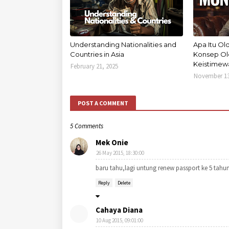
Understanding Nationalities and
Apa Itu O
Countries in Asia
Konsep Ol
Keistimew
February 21, 2025
November 13
POST A COMMENT
5 Comments
Mek Onie
26 May 2015, 18:30:00
baru tahu,lagi untung renew passport ke
Reply
Delete
Cahaya Diana
10 Aug 2015, 09:01:00