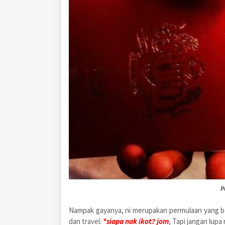
P
Nampak gayanya, ni merupakan permulaan yang b
dan travel.
*siapa nak ikot? jom
, Tapi jangan lup