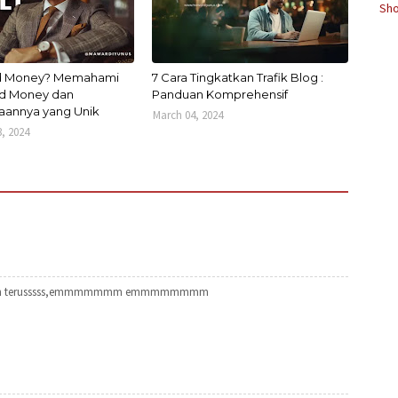
Sho
ld Money? Memahami
7 Cara Tingkatkan Trafik Blog :
d Money dan
Panduan Komprehensif
aannya yang Unik
March 04, 2024
, 2024
 5 tahun terusssss,emmmmmmm emmmmmmmm