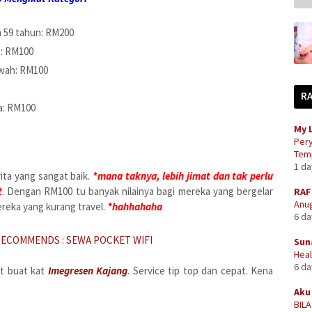
 59 tahun: RM200
s: RM100
awah: RM100
R
ra: RM100
My 
Pery
Temp
1 d
rita yang sangat baik.
*mana taknya, lebih jimat dan tak perlu
t
. Dengan RM100 tu banyak nilainya bagi mereka yang bergelar
RAF
Anug
ereka yang kurang travel.
*hahhahaha
6 d
RECOMMENDS : SEWA POCKET WIFI
Sun
Heal
6 d
t buat kat
Imegresen Kajang
. Service tip top dan cepat. Kena
Aku 
BIL