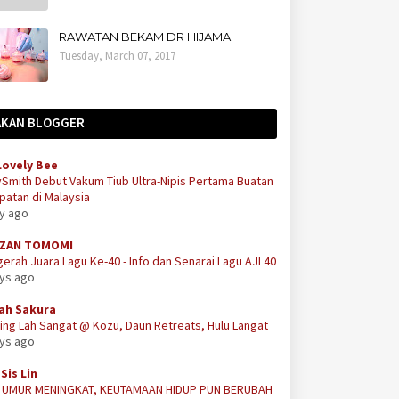
RAWATAN BEKAM DR HIJAMA
Tuesday, March 07, 2017
AKAN BLOGGER
Lovely Bee
Smith Debut Vakum Tiub Ultra-Nipis Pertama Buatan
atan di Malaysia
ay ago
ZAN TOMOMI
erah Juara Lagu Ke-40 - Info dan Senarai Lagu AJL40
ays ago
ah Sakura
ing Lah Sangat @ Kozu, Daun Retreats, Hulu Langat
ays ago
Sis Lin
A UMUR MENINGKAT, KEUTAMAAN HIDUP PUN BERUBAH