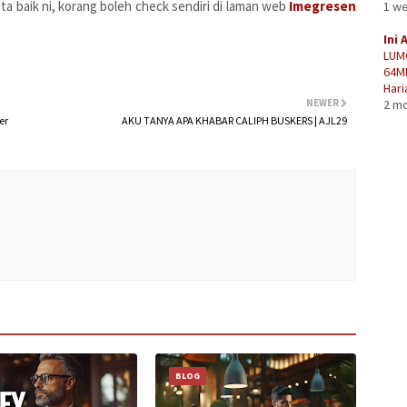
a baik ni, korang boleh check sendiri di laman web
Imegresen
1 w
Ini 
LUM
64M
Hari
2 m
NEWER
er
AKU TANYA APA KHABAR CALIPH BUSKERS | AJL29
BLOG