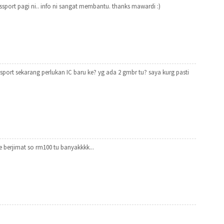
ssport pagi ni.. info ni sangat membantu. thanks mawardi :)
sport sekarang perlukan IC baru ke? yg ada 2 gmbr tu? saya kurg pasti
 berjimat so rm100 tu banyakkkk...