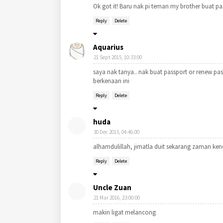
Ok got it! Baru nak pi teman my brother buat pa
Reply
Delete
Aquarius
21 Sept 2015, 10:33:00
saya nak tanya.. nak buat passport or renew pas
berkenaan ini
Reply
Delete
huda
30 Dec 2015, 04:46:00
alhamdulillah, jimatla duit sekarang zaman kene
Reply
Delete
Uncle Zuan
21 Mar 2016, 23:00:00
makin ligat melancong