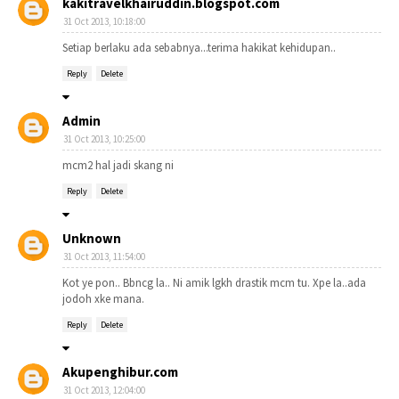
kakitravelkhairuddin.blogspot.com
31 Oct 2013, 10:18:00
Setiap berlaku ada sebabnya...terima hakikat kehidupan..
Reply
Delete
Admin
31 Oct 2013, 10:25:00
mcm2 hal jadi skang ni
Reply
Delete
Unknown
31 Oct 2013, 11:54:00
Kot ye pon.. Bbncg la.. Ni amik lgkh drastik mcm tu. Xpe la..ada
jodoh xke mana.
Reply
Delete
Akupenghibur.com
31 Oct 2013, 12:04:00