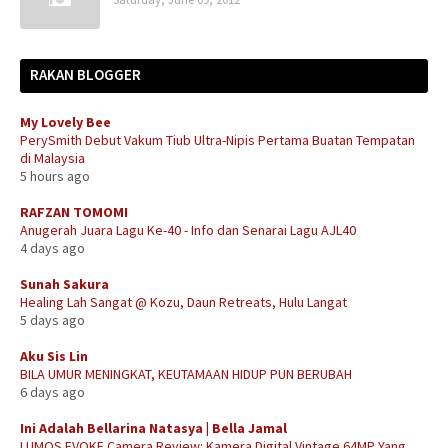
RAKAN BLOGGER
My Lovely Bee
PerySmith Debut Vakum Tiub Ultra-Nipis Pertama Buatan Tempatan
di Malaysia
5 hours ago
RAFZAN TOMOMI
Anugerah Juara Lagu Ke-40 - Info dan Senarai Lagu AJL40
4 days ago
Sunah Sakura
Healing Lah Sangat @ Kozu, Daun Retreats, Hulu Langat
5 days ago
Aku Sis Lin
BILA UMUR MENINGKAT, KEUTAMAAN HIDUP PUN BERUBAH
6 days ago
Ini Adalah Bellarina Natasya | Bella Jamal
LUMOS EVOKE Camera Review: Kamera Digital Vintage 64MP Yang