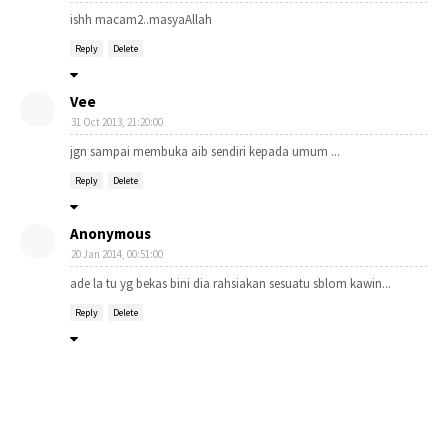
ishh macam2..masyaAllah
Reply
Delete
Vee
31 Oct 2013, 21:20:00
jgn sampai membuka aib sendiri kepada umum ...
Reply
Delete
Anonymous
20 Jan 2014, 00:51:00
ade la tu yg bekas bini dia rahsiakan sesuatu sblom kawin...
Reply
Delete