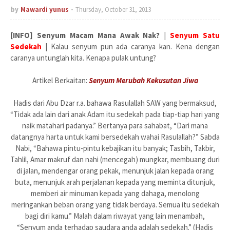
by
Mawardi yunus
Thursday, October 31, 2013
[INFO] Senyum Macam Mana Awak Nak?
|
Senyum Satu
Sedekah
| Kalau senyum pun ada caranya kan. Kena dengan
caranya untunglah kita. Kenapa pulak untung?
Artikel Berkaitan:
Senyum Merubah Kekusutan Jiwa
Hadis dari Abu Dzar r.a. bahawa Rasulallah SAW yang bermaksud,
“Tidak ada lain dari anak Adam itu sedekah pada tiap-tiap hari yang
naik matahari padanya.” Bertanya para sahabat, “Dari mana
datangnya harta untuk kami bersedekah wahai Rasulallah?” Sabda
Nabi, “Bahawa pintu-pintu kebajikan itu banyak; Tasbih, Takbir,
Tahlil, Amar makruf dan nahi (mencegah) mungkar, membuang duri
di jalan, mendengar orang pekak, menunjuk jalan kepada orang
buta, menunjuk arah perjalanan kepada yang meminta ditunjuk,
memberi air minuman kepada yang dahaga, menolong
meringankan beban orang yang tidak berdaya. Semua itu sedekah
bagi diri kamu.” Malah dalam riwayat yang lain menambah,
“Senyum anda terhadap saudara anda adalah sedekah.” (Hadis