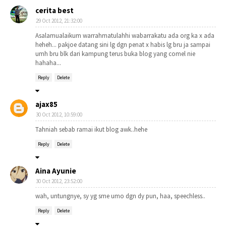
cerita best
29 Oct 2012, 21:32:00
Asalamualaikum warrahmatulahhi wabarrakatu ada org ka x ada
heheh... pakjoe datang sini lg dgn penat x habis lg bru ja sampai
umh bru blk dari kampung terus buka blog yang comel nie
hahaha...
Reply
Delete
ajax85
30 Oct 2012, 10:59:00
Tahniah sebab ramai ikut blog awk..hehe
Reply
Delete
Aina Ayunie
30 Oct 2012, 23:52:00
wah, untungnye, sy yg sme umo dgn dy pun, haa, speechless..
Reply
Delete