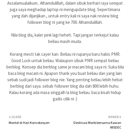
Assalamualaikum.. Alhamdulillah, dalam sibuk berhari raya sempat
juga saya meghadap laptop ni mengupdate blog. Sepertimana
yang dah dijanjikan , untuk entry kali ni saya nak review blog
follower blog ni yang ke 700. Alhamdulillah.
Nila blog dia, kaler pink lagi heheh. Tapi jangan terkejut kalau
beliau masih muda.
Korang mesti tak cayer kan. Beliau ni rupanya baru habis PMR.
Good Luck untuk beliau. Walaupon sibuk PMR sempat beliau
berblog. Konsep dia berblog same je macam blog saya ni. Suka bila
baca blog macam ni. Apapon thank you buat beliau dan yang lain
sebab sudi jadi follower blog nie. Yang penting beliau lebih hebat
berblog dari saya. sebab follower blog dia dah 800 lebih huhu.
Kalau korang ada masa singgalh la blog beliau. baca kisah hidup
gadis cilik ni :)
OLDER
NEWER
Montel di Hari Konvokesyen
Destinasi Morib bersama Kawan
WISDEC