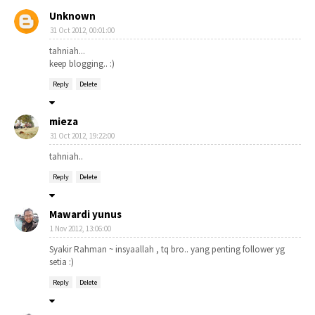
Unknown
31 Oct 2012, 00:01:00
tahniah...
keep blogging.. :)
Reply
Delete
mieza
31 Oct 2012, 19:22:00
tahniah..
Reply
Delete
Mawardi yunus
1 Nov 2012, 13:06:00
Syakir Rahman ~ insyaallah , tq bro.. yang penting follower yg
setia :)
Reply
Delete