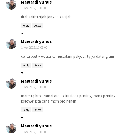
Mawardi yunus
1 Nov 2012, 13:06:00
tirahzairi~terjah jangan x terjah
Reply
Delete
Mawardi yunus
1 Nov 2012, 13:07:00
cerita best ~ waalaikumussalam pakjoe.. tq ya datang sini
Reply
Delete
Mawardi yunus
1 Nov 2012, 13:08:00
man~ tq bro.. ramai atau x itu tidak penting.. yang penting
follower kita ceria mcm bro heheh
Reply
Delete
Mawardi yunus
1 Nov 2012, 13:09:00