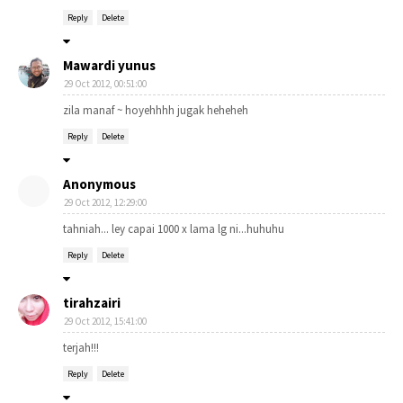
Reply
Delete
Mawardi yunus
29 Oct 2012, 00:51:00
zila manaf ~ hoyehhhh jugak heheheh
Reply
Delete
Anonymous
29 Oct 2012, 12:29:00
tahniah... ley capai 1000 x lama lg ni...huhuhu
Reply
Delete
tirahzairi
29 Oct 2012, 15:41:00
terjah!!!
Reply
Delete