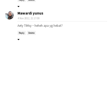
Mawardi yunus
4 Nov 2012, 21:17:00
Aety TIMsy ~ heheh apa yg hebat?
Reply
Delete