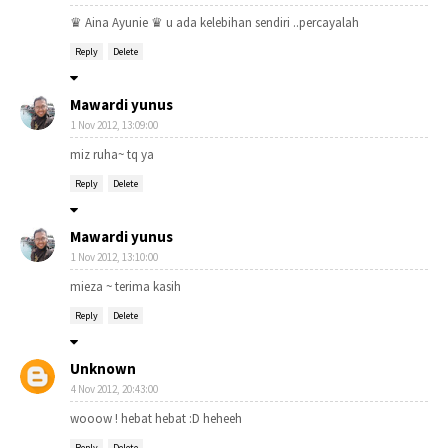
♛ Aina Ayunie ♛ u ada kelebihan sendiri ..percayalah
Reply
Delete
Mawardi yunus
1 Nov 2012, 13:09:00
miz ruha~ tq ya
Reply
Delete
Mawardi yunus
1 Nov 2012, 13:10:00
mieza ~ terima kasih
Reply
Delete
Unknown
4 Nov 2012, 20:43:00
wooow ! hebat hebat :D heheeh
Reply
Delete