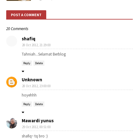
POST A COMMENT
20 Comments
shafiq
28 Oct 2012, 21:29:00
Tahniah...Selamat Berblog
Reply
Delete
Unknown
28 Oct 2012, 23:00:00
hoyehhh
Reply
Delete
Mawardi yunus
29 Oct 2012, 00:51:00
shafiq~ tq bro :)