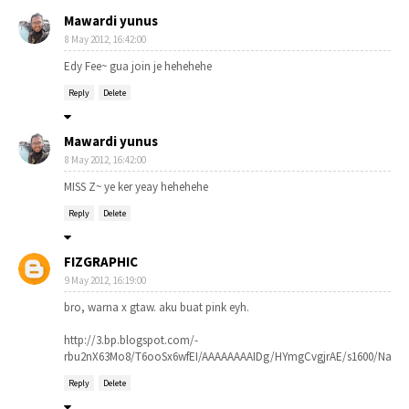
Mawardi yunus
8 May 2012, 16:42:00
Edy Fee~ gua join je hehehehe
Reply
Delete
Mawardi yunus
8 May 2012, 16:42:00
MISS Z~ ye ker yeay hehehehe
Reply
Delete
FIZGRAPHIC
9 May 2012, 16:19:00
bro, warna x gtaw. aku buat pink eyh.
http://3.bp.blogspot.com/-
rbu2nX63Mo8/T6ooSx6wfEI/AAAAAAAAIDg/HYmgCvgjrAE/s1600/Naam
Reply
Delete