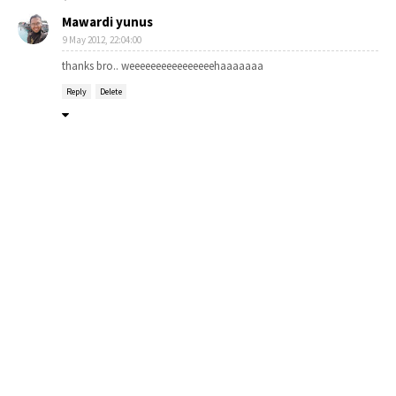
Mawardi yunus
9 May 2012, 22:04:00
thanks bro.. weeeeeeeeeeeeeeeehaaaaaaa
Reply
Delete