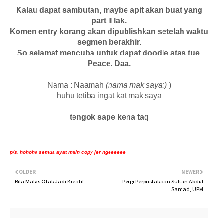
Kalau dapat sambutan, maybe apit akan buat yang
part II lak.
Komen entry korang akan dipublishkan setelah waktu
segmen berakhir.
So selamat mencuba untuk dapat doodle atas tue.
Peace. Daa.
Nama : Naamah
(nama mak saya:)
)
huhu tetiba ingat kat mak saya
tengok sape kena taq
p/s: hohoho semua ayat main copy jer ngeeeeee
OLDER
NEWER
Bila Malas Otak Jadi Kreatif
Pergi Perpustakaan Sultan Abdul
Samad, UPM