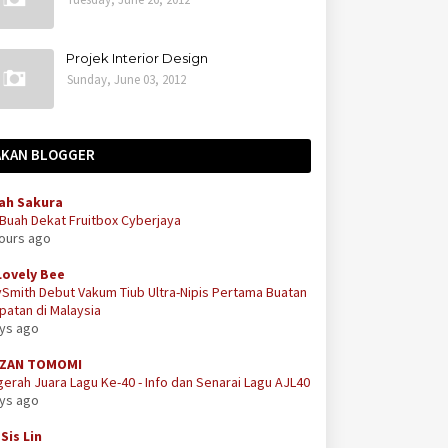
Projek Interior Design
Sunday, June 03, 2012
AKAN BLOGGER
ah Sakura
 Buah Dekat Fruitbox Cyberjaya
hours ago
Lovely Bee
Smith Debut Vakum Tiub Ultra-Nipis Pertama Buatan
atan di Malaysia
ays ago
ZAN TOMOMI
erah Juara Lagu Ke-40 - Info dan Senarai Lagu AJL40
ays ago
Sis Lin