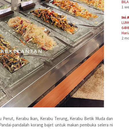
BIL
1 w
Ini 
LUM
64M
Hari
2 m
u Perut, Kerabu Ikan, Kerabu Terung, Kerabu Betik Muda dan
 Pandai-pandailah korang bajet untuk makan pembuka selera ni