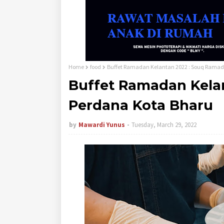
Home
food
Buffet Ramadan Kelantan 2022 : Souq Rama
Buffet Ramadan Kela
Perdana Kota Bharu
by
Mawardi Yunus
Tuesday, March 29, 2022