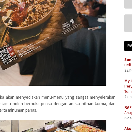
R
Sun
Beli
22 
My 
Pery
Temp
2 d
reka akan menyediakan menu-menu yang sangat menyelerakan
 tetamu boleh berbuka puasa dengan aneka pilihan kurma, dan
RAF
serta minuman panas.
Anug
6 d
Aku 