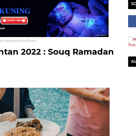
SO
dan Perdana Kota Bharu
ntan 2022 : Souq Ramadan
A