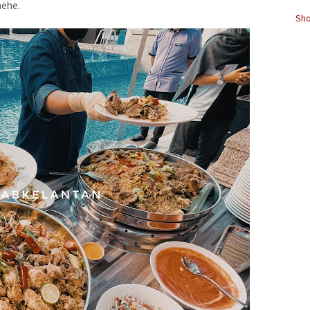
hehe.
Sho