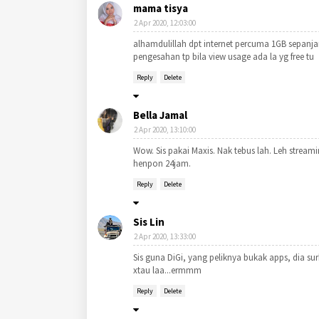
mama tisya
2 Apr 2020, 12:03:00
alhamdulillah dpt internet percuma 1GB sepan
pengesahan tp bila view usage ada la yg free tu
Reply
Delete
Bella Jamal
2 Apr 2020, 13:10:00
Wow. Sis pakai Maxis. Nak tebus lah. Leh stre
henpon 24jam.
Reply
Delete
Sis Lin
2 Apr 2020, 13:33:00
Sis guna DiGi, yang peliknya bukak apps, dia surh
xtau laa...ermmm
Reply
Delete