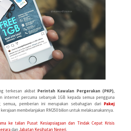
ng terkesan akibat
Perintah Kawalan Pergerakan (PKP)
,
n internet percuma sebanyak 1GB kepada semua pengguna
g semua, pemberian ini merupakan sebahagian dari
Pakej
a kerajaan membelanjakan RM250 bilion untuk melaksanakannya.
uma ke talian Pusat Kesiapsiagaan dan Tindak Cepat Krisis
Negara
dan
Jabatan Kesihatan Negeri
.