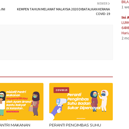
BIL
NEWER
1 w
 INI
KEMPEN TAHUN MELAWAT MALAYSIA 2020 DIBATALKAN KERANA
COVID-19
Ini 
LUM
64M
Hari
2 m
COVID19
 PANTRI MAKANAN
PERANTI PENGIMBAS SUHU