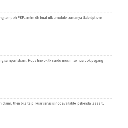
jang tempoh PKP..smlm dh buat utk umobile cumanya tkde dpt sms
aming sampai lebam. Hope line ok tk sendu musim semua dok pegang
 claim, then bila taip, kuar servis is not available..pebenda laaaa tu