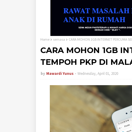
Home
semasa
CARA MOHON 1GB INTERNET PERCUMA SE
CARA MOHON 1GB IN
TEMPOH PKP DI MAL
by
Mawardi Yunus
Wednesday, April 01, 2020