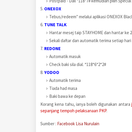
Postpaid - Dail *118*7# kemudian pilih Special
5.
ONEXOX
Tebus/redeem" melalui aplikasi ONEXOX Blac
6.
TUNE TALK
Hantar mesej taip STAYHOME dan hantar ke 
Sekali daftar dan automatik terima setiap hari
7.
REDONE
Automatik masuk
Check baki sila dial. *118*6*2*2#
8.
YODOO
Automatik terima
Tiada had masa
Baki bawa ke depan
Korang kena tahu, ianya boleh digunakan antara
sepanjang tempoh pelaksanaan PKP
.
Sumber :
Facebook Lisa Nurulain