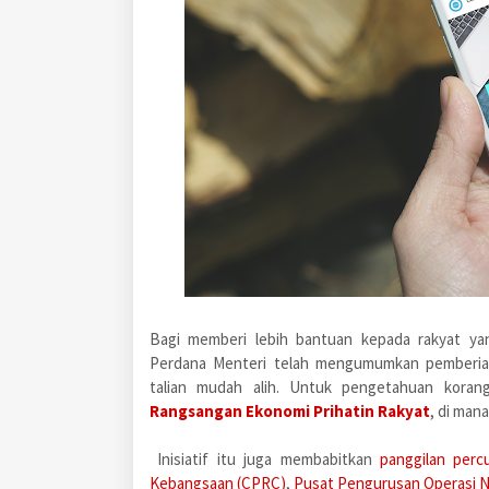
Bagi memberi lebih bantuan kepada rakyat ya
Perdana Menteri telah mengumumkan pemberia
talian mudah alih. Untuk pengetahuan koran
Rangsangan Ekonomi Prihatin Rakyat
, di man
Inisiatif itu juga membabitkan
panggilan perc
Kebangsaan (CPRC)
,
Pusat Pengurusan Operasi 