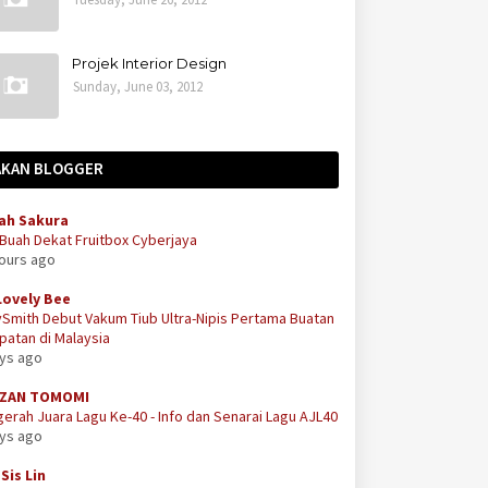
Projek Interior Design
Sunday, June 03, 2012
AKAN BLOGGER
ah Sakura
 Buah Dekat Fruitbox Cyberjaya
hours ago
Lovely Bee
Smith Debut Vakum Tiub Ultra-Nipis Pertama Buatan
atan di Malaysia
ays ago
ZAN TOMOMI
erah Juara Lagu Ke-40 - Info dan Senarai Lagu AJL40
ays ago
Sis Lin