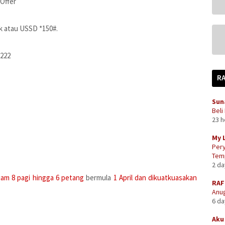
 Offer
k atau USSD *150#.
2222
R
Sun
Beli
23 
My 
Pery
Temp
2 d
jam 8 pagi hingga 6 petang
bermula
1 April dan dikuatkuasakan
RAF
Anug
6 d
Aku 