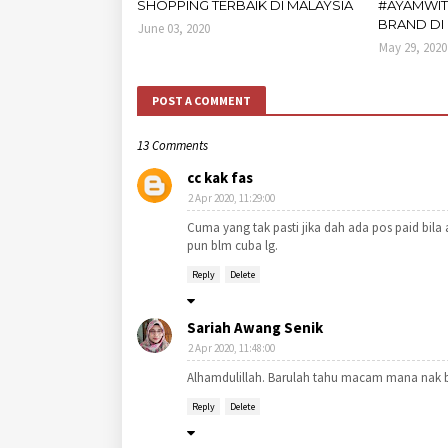
SHOPPING TERBAIK DI MALAYSIA
#AYAMWIT
BRAND DI
June 03, 2020
May 29, 2020
POST A COMMENT
13 Comments
cc kak fas
2 Apr 2020, 11:29:00
Cuma yang tak pasti jika dah ada pos paid bila 
pun blm cuba lg.
Reply
Delete
Sariah Awang Senik
2 Apr 2020, 11:48:00
Alhamdulillah. Barulah tahu macam mana nak bua
Reply
Delete