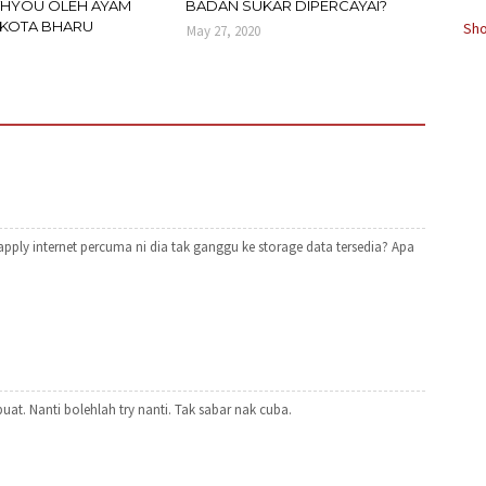
HYOU OLEH AYAM
BADAN SUKAR DIPERCAYAI?
 KOTA BHARU
Sho
May 27, 2020
apply internet percuma ni dia tak ganggu ke storage data tersedia? Apa
t. Nanti bolehlah try nanti. Tak sabar nak cuba.