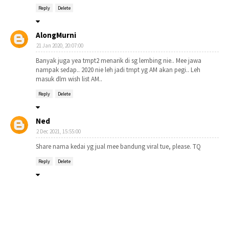
Reply
Delete
AlongMurni
21 Jan 2020, 20:07:00
Banyak juga yea tmpt2 menarik di sg lembing nie.. Mee jawa
nampak sedap.. 2020 nie leh jadi tmpt yg AM akan pegi.. Leh
masuk dlm wish list AM..
Reply
Delete
Ned
2 Dec 2021, 15:55:00
Share nama kedai yg jual mee bandung viral tue, please. TQ
Reply
Delete