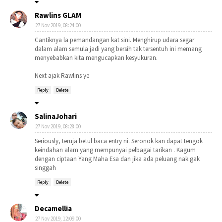
Rawlins GLAM
27 Nov 2019, 08:24:00
Cantiknya la pemandangan kat sini. Menghirup udara segar
dalam alam semula jadi yang bersih tak tersentuh ini memang
menyebabkan kita mengucapkan kesyukuran.
Next ajak Rawlins ye
Reply
Delete
SalinaJohari
27 Nov 2019, 08:28:00
Seriously, teruja betul baca entry ni. Seronok kan dapat tengok
keindahan alam yang mempunyai pelbagai tarikan . Kagum
dengan ciptaan Yang Maha Esa dan jika ada peluang nak gak
singgah
Reply
Delete
Decamellia
27 Nov 2019, 12:09:00