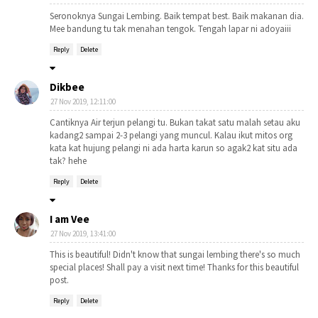
Seronoknya Sungai Lembing. Baik tempat best. Baik makanan dia.
Mee bandung tu tak menahan tengok. Tengah lapar ni adoyaiii
Reply
Delete
Dikbee
27 Nov 2019, 12:11:00
Cantiknya Air terjun pelangi tu. Bukan takat satu malah setau aku
kadang2 sampai 2-3 pelangi yang muncul. Kalau ikut mitos org
kata kat hujung pelangi ni ada harta karun so agak2 kat situ ada
tak? hehe
Reply
Delete
I am Vee
27 Nov 2019, 13:41:00
This is beautiful! Didn't know that sungai lembing there's so much
special places! Shall pay a visit next time! Thanks for this beautiful
post.
Reply
Delete