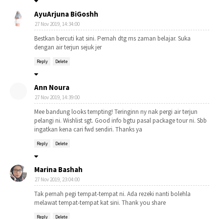
AyuArjuna BiGoshh
27 Nov 2019, 14:34:00
Bestkan bercuti kat sini. Pernah dtg ms zaman belajar. Suka
dengan air terjun sejuk jer
Reply
Delete
Ann Noura
27 Nov 2019, 14:39:00
Mee bandung looks tempting! Teringinn ny nak pergi air terjun
pelangi ni. Wishlist sgt. Good info bgtu pasal package tour ni. Sbb
ingatkan kena cari fwd sendiri. Thanks ya
Reply
Delete
Marina Bashah
27 Nov 2019, 23:04:00
Tak pernah pegi tempat-tempat ni. Ada rezeki nanti bolehla
melawat tempat-tempat kat sini. Thank you share
Reply
Delete