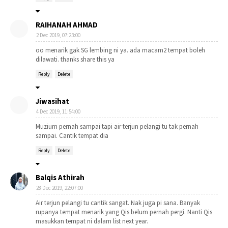
RAIHANAH AHMAD
2 Dec 2019, 07:23:00
oo menarik gak SG lembing ni ya. ada macam2 tempat boleh
dilawati. thanks share this ya
Reply
Delete
Jiwasihat
4 Dec 2019, 11:54:00
Muzium pernah sampai tapi air terjun pelangi tu tak pernah
sampai. Cantik tempat dia
Reply
Delete
Balqis Athirah
28 Dec 2019, 22:07:00
Air terjun pelangi tu cantik sangat. Nak juga pi sana. Banyak
rupanya tempat menarik yang Qis belum pernah pergi. Nanti Qis
masukkan tempat ni dalam list next year.