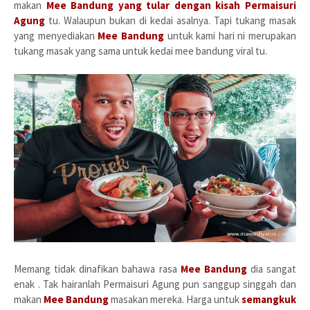
makan
Mee Bandung
yang tular dengan kisah Permaisuri
Agung
tu. Walaupun bukan di kedai asalnya. Tapi tukang masak
yang menyediakan
Mee Bandung
untuk kami hari ni merupakan
tukang masak yang sama untuk kedai mee bandung viral tu.
Memang tidak dinafikan bahawa rasa
Mee Bandung
dia sangat
enak . Tak hairanlah Permaisuri Agung pun sanggup singgah dan
makan
Mee Bandung
masakan mereka. Harga untuk
semangkuk