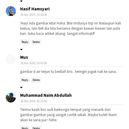
Hasif Hamsyari
26 Nov 2019, 14:30:00
Yeay! Ada gambar kita! Haha. Btw rindunya trip ni! Walaupun kali
kedua, lain feel dia bila bersama dengan kawan-kawan lain pula
kan. Suka baca artikel abang. Sangat informatif!
Reply
Delete
Mus
26 Nov 2019, 14:45:00
gambar d air terjun tu bestlah bro.. teringin jugak nak ke sana..
Reply
Delete
Muhammad Naim Abdullah
26 Nov 2019, 16:25:00
Terima kasih bro sudi berkongsi tempat yang menarik dan
gambar-gambar yang sangat cantik sekali. Maybe boleh Naim
akan ke sana jua~ hehe.
Reply
Delete