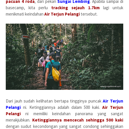
pacuan 4 roda
, dari pekan
Sungai Lembing
. Apabila sampai di
basecamp, kita perlu
tracking sejauh 1.7km
lagi untuk
menikmati keindahan
Air Terjun Pelangi
tersebut.
Dari jauh sudah kelihatan bertapa tingginya puncak
Air Terjun
Pelangi
ni. Ketinggiannya adalah dalam 500 kaki.
Air Terjun
Pelangi
ni memiliki keindahan panorama yang sangat
menakjubkan.
Ketinggiannya mencecah sehingga 500 kaki
dengan sudut kecondongan yang sangat condong sehinggakan