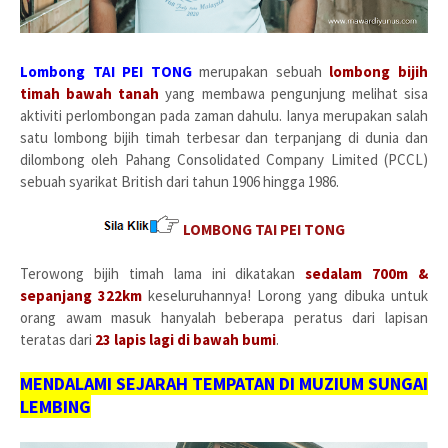
Lombong TAI PEI TONG
merupakan sebuah
lombong bijih
timah bawah tanah
yang membawa pengunjung melihat sisa
aktiviti perlombongan pada zaman dahulu. Ianya merupakan salah
satu lombong bijih timah terbesar dan terpanjang di dunia dan
dilombong oleh Pahang Consolidated Company Limited (PCCL)
sebuah syarikat British dari tahun 1906 hingga 1986.
LOMBONG TAI PEI TONG
Terowong bijih timah lama ini dikatakan
sedalam 700m &
sepanjang 322km
keseluruhannya! Lorong yang dibuka untuk
orang awam masuk hanyalah beberapa peratus dari lapisan
teratas dari
23 lapis lagi di bawah bumi
.
MENDALAMI SEJARAH TEMPATAN DI MUZIUM SUNGAI
LEMBING