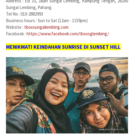
Address : EB 33, Jalan Sungai Lembing, Kampung Tengah, 26200
Sungai Lembing, Pahang.
Tel No : 010-2882993
Business hours : Sun to Sat (12am - 1159pm)
Website :
tboxsungailembing.com
Facebook :
https://www.facebook.com/tboxsglembing/
MENIKMATI KEINDAHAN SUNRISE DI SUNSET HILL