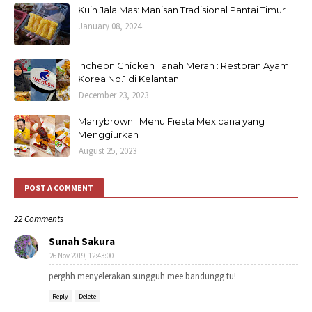
Kuih Jala Mas: Manisan Tradisional Pantai Timur
January 08, 2024
Incheon Chicken Tanah Merah : Restoran Ayam
Korea No.1 di Kelantan
December 23, 2023
Marrybrown : Menu Fiesta Mexicana yang
Menggiurkan
August 25, 2023
POST A COMMENT
22 Comments
Sunah Sakura
26 Nov 2019, 12:43:00
perghh menyelerakan sungguh mee bandungg tu!
Reply
Delete