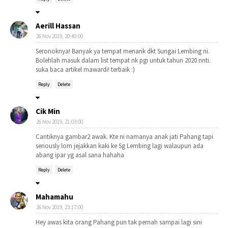
Aerill Hassan
26 Nov 2019, 20:40:00
Seronoknya! Banyak ya tempat menarik dkt Sungai Lembing ni.
Bolehlah masuk dalam list tempat nk pgi untuk tahun 2020 nnti.
suka baca artikel mawardi! terbaik :)
Reply
Delete
Cik Min
26 Nov 2019, 21:03:00
Cantiknya gambar2 awak. Kte ni namanya anak jati Pahang tapi
seriously lom jejakkan kaki ke Sg Lembing lagi walaupun ada
abang ipar yg asal sana hahaha
Reply
Delete
Mahamahu
26 Nov 2019, 23:17:00
Hey awas kita orang Pahang pun tak pernah sampai lagi sini