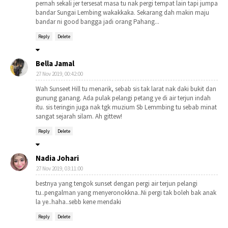
pernah sekali jer tersesat masa tu nak pergi tempat lain tapi jumpa
bandar Sungai Lembing wakakkaka. Sekarang dah makin maju
bandar ni good bangga jadi orang Pahang...
Reply
Delete
Bella Jamal
27 Nov 2019, 00:42:00
Wah Sunseet Hill tu menarik, sebab sis tak larat nak daki bukit dan
gunung ganang. Ada pulak pelangi petang ye di air terjun indah
itu. sis teringin juga nak tgk muzium Sb Lemmbing tu sebab minat
sangat sejarah silam. Ah gittew!
Reply
Delete
Nadia Johari
27 Nov 2019, 03:11:00
bestnya yang tengok sunset dengan pergi air terjun pelangi
tu..pengalman yang menyeronokkna..Ni pergi tak boleh bak anak
la ye..haha..sebb kene mendaki
Reply
Delete