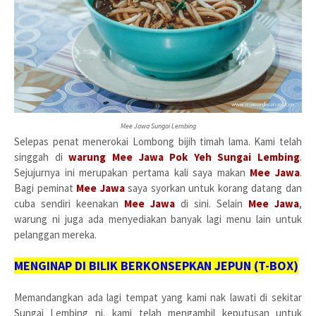
Mee Jawa Sungai Lembing
Selepas penat menerokai Lombong bijih timah lama. Kami telah
singgah di
warung Mee Jawa Pok Yeh Sungai Lembing
.
Sejujurnya ini merupakan pertama kali saya makan
Mee Jawa
.
Bagi peminat
Mee Jawa
saya syorkan untuk korang datang dan
cuba sendiri keenakan
Mee Jawa
di sini. Selain
Mee Jawa
,
warung ni juga ada menyediakan banyak lagi menu lain untuk
pelanggan mereka.
MENGINAP DI BILIK BERKONSEPKAN JEPUN (T-BOX)
Memandangkan ada lagi tempat yang kami nak lawati di sekitar
Sungai Lembing ni, kami telah mengambil keputusan untuk