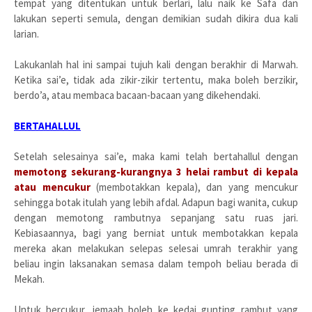
tempat yang ditentukan untuk berlari, lalu naik ke Safa dan
lakukan seperti semula, dengan demikian sudah dikira dua kali
larian.
Lakukanlah hal ini sampai tujuh kali dengan berakhir di Marwah.
Ketika sai’e, tidak ada zikir-zikir tertentu, maka boleh berzikir,
berdo’a, atau membaca bacaan-bacaan yang dikehendaki.
BERTAHALLUL
Setelah selesainya sai’e, maka kami telah bertahallul dengan
memotong sekurang-kurangnya 3 helai rambut di kepala
atau mencukur
(membotakkan kepala), dan yang mencukur
sehingga botak itulah yang lebih afdal. Adapun bagi wanita, cukup
dengan memotong rambutnya sepanjang satu ruas jari.
Kebiasaannya, bagi yang berniat untuk membotakkan kepala
mereka akan melakukan selepas selesai umrah terakhir yang
beliau ingin laksanakan semasa dalam tempoh beliau berada di
Mekah.
Untuk bercukur, jemaah boleh ke kedai gunting rambut yang