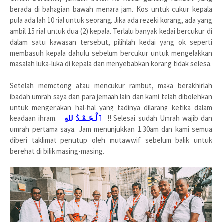
berada di bahagian bawah menara jam. Kos untuk cukur kepala
pula ada lah 10 rial untuk seorang. Jika ada rezeki korang, ada yang
ambil 15 rial untuk dua (2) kepala. Terlalu banyak kedai bercukur di
dalam satu kawasan tersebut, pilihlah kedai yang ok seperti
membasuh kepala dahulu sebelum bercukur untuk mengelakkan
masalah luka-luka di kepala dan menyebabkan korang tidak selesa.
Setelah memotong atau mencukur rambut, maka berakhirlah
ibadah umrah saya dan para jemaah lain dan kami telah dibolehkan
untuk mengerjakan hal-hal yang tadinya dilarang ketika dalam
keadaan ihram.
ٱلْـحَـمْـدُ للهِ
!! Selesai sudah Umrah wajib dan
umrah pertama saya. Jam menunjukkan 1.30am dan kami semua
diberi taklimat penutup oleh mutawwif sebelum balik untuk
berehat di bilik masing-masing.