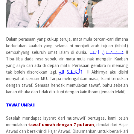
Dalam perasaan yang cukup teruja, mata mula tercari-cari dimana
kedudukan kaabah yang selama ni menjadi arah tujuan (kiblat)
sembahyang seluruh umat islam di dunia.
سُـبْـحَـانَ ٱلله
!!
Tiba-tiba dada rasa sebak, air mata mula nak mengalir. Kaabah
yang saya cari ada di depan mata. Perasaan gembira ni memang
tak boleh disorokkan lagi.
ٱلْـحَـمْـدُ للهِ
!! Akhirnya aku disini
menyahut seruan-MU. Tanpa melengahkan masa, kami teruskan
dengan tawaf. Semasa hendak memulakan tawaf, bahu sebelah
kanan dibuka dan tidak ditutupi dengan kain ihram (jemaah lelaki).
TAWAF UMRAH
Setelah mendapat isyarat dari mutawwif bertugas, kami telah
memulakan
tawaf umrah dengan 7 putaran
, dimulai dari Hajar
Aswad dan berakhir di Hajar Aswad. Disunnahkan untuk berlari-lari