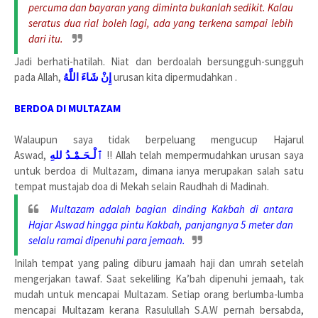
percuma dan bayaran yang diminta bukanlah sedikit. Kalau
seratus dua rial boleh lagi, ada yang terkena sampai lebih
dari itu.
Jadi berhati-hatilah. Niat dan berdoalah bersungguh-sungguh
pada Allah,
إِنْ شَاءَ اللَّهُ
urusan kita dipermudahkan .
BERDOA DI MULTAZAM
Walaupun saya tidak berpeluang mengucup Hajarul
Aswad,
ٱلْـحَـمْـدُ للهِ
!! Allah telah mempermudahkan urusan saya
untuk berdoa di Multazam, dimana ianya merupakan salah satu
tempat mustajab doa di Mekah selain Raudhah di Madinah.
Multazam adalah bagian dinding Kakbah di antara
Hajar Aswad hingga pintu Kakbah, panjangnya 5 meter dan
selalu ramai dipenuhi para jemaah.
Inilah tempat yang paling diburu jamaah haji dan umrah setelah
mengerjakan tawaf. Saat sekeliling Ka’bah dipenuhi jemaah, tak
mudah untuk mencapai Multazam. Setiap orang berlumba-lumba
mencapai Multazam kerana Rasulullah S.A.W pernah bersabda,