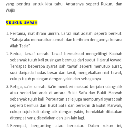
yang penting untuk kita tahu. Antaranya seperti Rukun, dan
Wajib
5 RUKUN UMRAH
Pertama, niat ihram umrah. Lafaz niat adalah seperti berikut:
“Sahaja aku menunaikan umrah dan berihram dengannya kerana
Allah Taala”.
Kedua, tawaf umrah. Tawaf bermaksud mengelilingi Kaabah
sebanyak tujuh kali pusingan bermula dari sudut Hajarul Aswad.
Terdapat beberapa syarat sah tawaf seperti menutup aurat,
suci daripada hadas besar dan kecil, mengekalkan niat tawaf,
cukup tujuh pusingan dengan yakin dan sebagainya.
Ketiga, sa’ie umrah. Sa’ie memberi maksud berjalan ulang-alik
atau berlari-lari anak di antara Bukit Safa dan Bukit Marwah
sebanyak tujuh kali. Perbuatan sa’ie juga mempunyai syarat sah
seperti bermula dari Bukit Safa dan berakhir di Bukit Marwah,
cukup tujuh kali ulang-alik dengan yakin, hendaklah dilakukan
ditempat yang disediakan dan lain-lain lagi.
Keempat, bergunting atau bercukur. Dalam rukun ini,