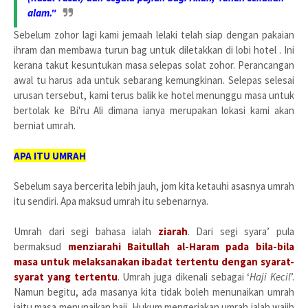
alam."
Sebelum zohor lagi kami jemaah lelaki telah siap dengan pakaian
ihram dan membawa turun bag untuk diletakkan di lobi hotel . Ini
kerana takut kesuntukan masa selepas solat zohor. Perancangan
awal tu harus ada untuk sebarang kemungkinan. Selepas selesai
urusan tersebut, kami terus balik ke hotel menunggu masa untuk
bertolak ke Bi'ru Ali dimana ianya merupakan lokasi kami akan
berniat umrah.
APA ITU UMRAH
Sebelum saya bercerita lebih jauh, jom kita ketauhi asasnya umrah
itu sendiri. Apa maksud umrah itu sebenarnya.
Umrah dari segi bahasa ialah
ziarah
. Dari segi syara’ pula
bermaksud
menziarahi Baitullah al-Haram pada bila-bila
masa untuk melaksanakan ibadat tertentu dengan syarat-
syarat yang tertentu
. Umrah juga dikenali sebagai ‘
Haji Kecil
’.
Namun begitu, ada masanya kita tidak boleh menunaikan umrah
iaitu masa menunaikan haji. Hukum mengerjakan umrah ialah wajib