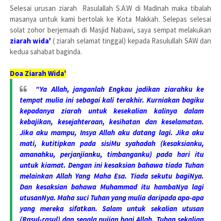
Selesai urusan ziarah Rasulallah S.A.W di Madinah maka tibalah
masanya untuk kami bertolak ke Kota Makkah. Selepas selesai
solat zohor berjemaah di Masjid Nabawi, saya sempat melakukan
ziarah wida'
( ziarah selamat tinggal) kepada Rasulullah SAW dan
kedua sahabat baginda.
Doa Ziarah Wida'
"Ya Allah, janganlah Engkau jadikan ziarahku ke
tempat mulia ini sebagai kali terakhir. Kurniakan bagiku
kepadanya ziarah untuk kesekalian kalinya dalam
kebajikan, kesejahteraan, kesihatan dan keselamatan.
Jika aku mampu, Insya Allah aku datang lagi. Jika aku
mati, kutitipkan pada sisiMu syahadah (kesaksianku,
amanahku, perjanjianku, timbanganku) pada hari itu
untuk kiamat. Dengan ini kesaksian bahawa tiada Tuhan
melainkan Allah Yang Maha Esa. Tiada sekutu bagiNya.
Dan kesaksian bahawa Muhammad itu hambaNya lagi
utusanNya. Maha suci Tuhan yang mulia daripada apa-apa
yang mereka sifatkan. Salam untuk sekalian utusan
(Rasul-rasul) dan segala pujian bagi Allah, Tuhan sekalian