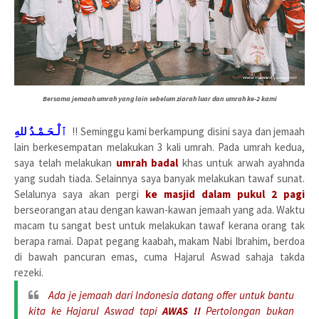
Bersama jemaah umrah yang lain sebelum ziarah luar dan umrah ke-2 kami
ٱلْـحَـمْـدُ للهِ
!! Seminggu kami berkampung disini saya dan jemaah
lain berkesempatan melakukan 3 kali umrah. Pada umrah kedua,
saya telah melakukan
umrah badal
khas untuk arwah ayahnda
yang sudah tiada. Selainnya saya banyak melakukan tawaf sunat.
Selalunya saya akan pergi
ke masjid dalam pukul 2 pagi
berseorangan atau dengan kawan-kawan jemaah yang ada. Waktu
macam tu sangat best untuk melakukan tawaf kerana orang tak
berapa ramai. Dapat pegang kaabah, makam Nabi Ibrahim, berdoa
di bawah pancuran emas, cuma Hajarul Aswad sahaja takda
rezeki.
Ada je jemaah dari Indonesia datang offer untuk bantu
kita ke Hajarul Aswad tapi
AWAS !!
Pertolongan bukan