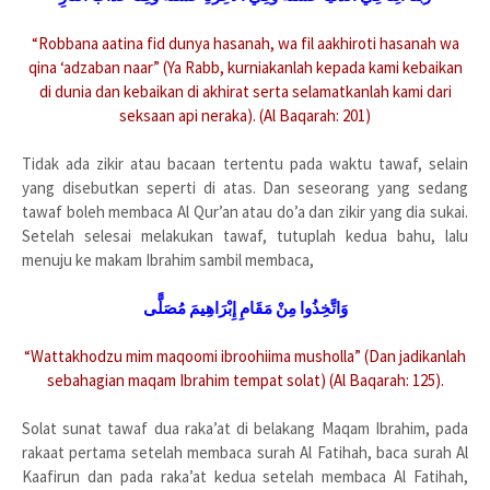
“Robbana aatina fid dunya hasanah, wa fil aakhiroti hasanah wa
qina ‘adzaban naar” (Ya Rabb, kurniakanlah kepada kami kebaikan
di dunia dan kebaikan di akhirat serta selamatkanlah kami dari
seksaan api neraka). (Al Baqarah: 201)
Tidak ada zikir atau bacaan tertentu pada waktu tawaf, selain
yang disebutkan seperti di atas. Dan seseorang yang sedang
tawaf boleh membaca Al Qur’an atau do’a dan zikir yang dia sukai.
Setelah selesai melakukan tawaf, tutuplah kedua bahu, lalu
menuju ke makam Ibrahim sambil membaca,
وَاتَّخِذُوا مِنْ مَقَامِ إِبْرَاهِيمَ مُصَلًّى
“Wattakhodzu mim maqoomi ibroohiima musholla” (Dan jadikanlah
sebahagian maqam Ibrahim tempat solat) (Al Baqarah: 125).
Solat sunat tawaf dua raka’at di belakang Maqam Ibrahim, pada
rakaat pertama setelah membaca surah Al Fatihah, baca surah Al
Kaafirun dan pada raka’at kedua setelah membaca Al Fatihah,