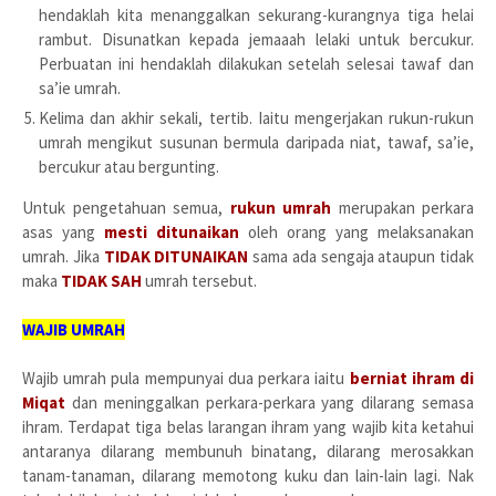
hendaklah kita menanggalkan sekurang-kurangnya tiga helai
rambut. Disunatkan kepada jemaaah lelaki untuk bercukur.
Perbuatan ini hendaklah dilakukan setelah selesai tawaf dan
sa’ie umrah.
Kelima dan akhir sekali, tertib. Iaitu mengerjakan rukun-rukun
umrah mengikut susunan bermula daripada niat, tawaf, sa’ie,
bercukur atau bergunting.
Untuk pengetahuan semua,
rukun umrah
merupakan perkara
asas yang
mesti ditunaikan
oleh orang yang melaksanakan
umrah. Jika
TIDAK DITUNAIKAN
sama ada sengaja ataupun tidak
maka
TIDAK SAH
umrah tersebut.
WAJIB UMRAH
Wajib umrah pula mempunyai dua perkara iaitu
berniat ihram di
Miqat
dan meninggalkan perkara-perkara yang dilarang semasa
ihram. Terdapat tiga belas larangan ihram yang wajib kita ketahui
antaranya dilarang membunuh binatang, dilarang merosakkan
tanam-tanaman, dilarang memotong kuku dan lain-lain lagi. Nak