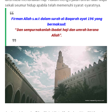
sekali seumur hidup apabila telah memenuhi syarat-syaratnya.
Firman Allah s.w.t dalam surah al-Baqarah ayat 196 yang
bermaksud:
“Dan sempurnakanlah ibadat haji dan umrah kerana
Allah”.