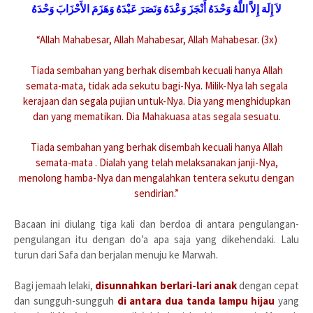
لاَ إِلَهَ إِلاَّ اللَّهُ وَحْدَهُ أَنْجَزَ وَعْدَهُ وَنَصَرَ عَبْدَهُ وَهَزَمَ الأَحْزَابَ وَحْدَهُ
“Allah Mahabesar, Allah Mahabesar, Allah Mahabesar. (3x)
Tiada sembahan yang berhak disembah kecuali hanya Allah
semata-mata, tidak ada sekutu bagi-Nya. Milik-Nya lah segala
kerajaan dan segala pujian untuk-Nya. Dia yang menghidupkan
dan yang mematikan. Dia Mahakuasa atas segala sesuatu.
Tiada sembahan yang berhak disembah kecuali hanya Allah
semata-mata . Dialah yang telah melaksanakan janji-Nya,
menolong hamba-Nya dan mengalahkan tentera sekutu dengan
sendirian.”
Bacaan ini diulang tiga kali dan berdoa di antara pengulangan-
pengulangan itu dengan do’a apa saja yang dikehendaki. Lalu
turun dari Safa dan berjalan menuju ke Marwah.
Bagi jemaah lelaki,
disunnahkan berlari-lari anak
dengan cepat
dan sungguh-sungguh
di antara dua tanda lampu hijau
yang