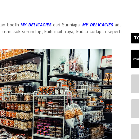
akan booth
MY DELICACIES
dari Suriniaga.
MY DELICACIES
ada
g termasuk serunding, kuih muih raya, kudap kudapan seperti
T