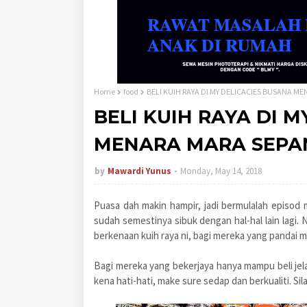
Home
food
BELI KUIH RAYA DI MY DELICACIES BUSANA 
BELI KUIH RAYA DI 
MENARA MARA SEPA
by
Mawardi Yunus
Monday, May 14, 2018
Puasa dah makin hampir, jadi bermulalah episo
sudah semestinya sibuk dengan hal-hal lain lagi. 
berkenaan kuih raya ni, bagi mereka yang pandai 
Bagi mereka yang bekerjaya hanya mampu beli jelah
kena hati-hati, make sure sedap dan berkualiti. Si