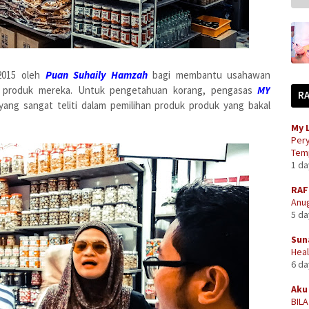
2015 oleh
Puan Suhaily Hamzah
bagi membantu usahawan
n produk mereka. Untuk pengetahuan korang, pengasas
MY
R
ang sangat teliti dalam pemilihan produk produk yang bakal
My 
Pery
Temp
1 d
RAF
Anug
5 d
Sun
Heal
6 d
Aku 
BIL