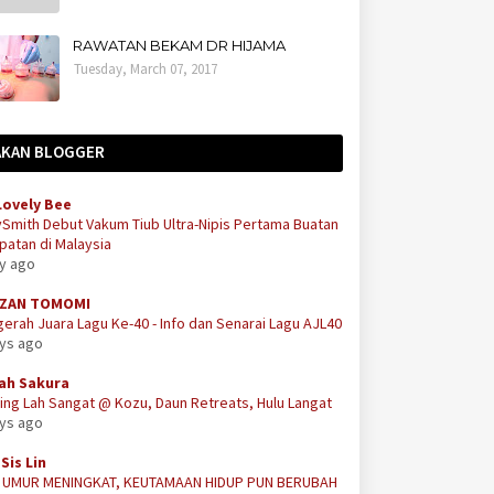
RAWATAN BEKAM DR HIJAMA
Tuesday, March 07, 2017
AKAN BLOGGER
Lovely Bee
Smith Debut Vakum Tiub Ultra-Nipis Pertama Buatan
atan di Malaysia
ay ago
ZAN TOMOMI
erah Juara Lagu Ke-40 - Info dan Senarai Lagu AJL40
ays ago
ah Sakura
ing Lah Sangat @ Kozu, Daun Retreats, Hulu Langat
ays ago
Sis Lin
A UMUR MENINGKAT, KEUTAMAAN HIDUP PUN BERUBAH