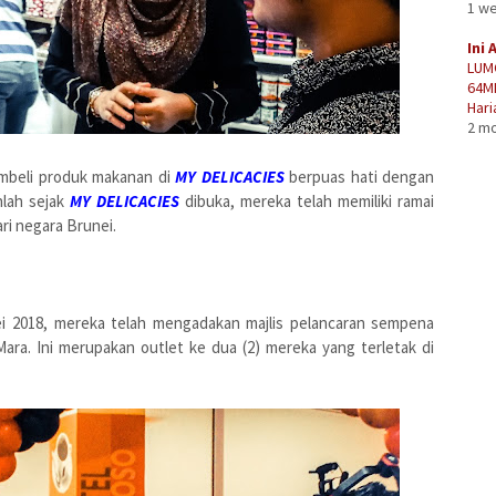
1 w
Ini 
LUM
64M
Hari
2 m
mbeli produk makanan di
MY DELICACIES
berpuas hati dengan
nlah sejak
MY DELICACIES
dibuka, mereka telah memiliki ramai
ri negara Brunei.
Mei 2018, mereka telah mengadakan majlis pelancaran sempena
ra. Ini merupakan outlet ke dua (2) mereka yang terletak di