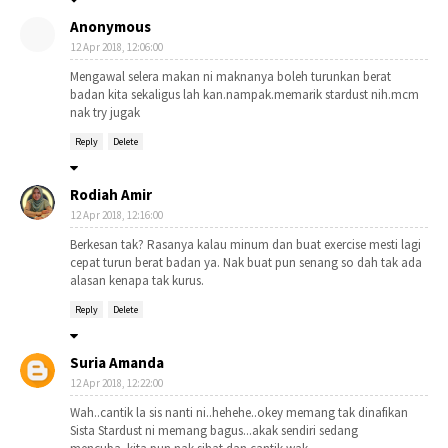
Anonymous
12 Apr 2018, 12:06:00
Mengawal selera makan ni maknanya boleh turunkan berat
badan kita sekaligus lah kan.nampak.memarik stardust nih.mcm
nak try jugak
Reply
Delete
Rodiah Amir
12 Apr 2018, 12:16:00
Berkesan tak? Rasanya kalau minum dan buat exercise mesti lagi
cepat turun berat badan ya. Nak buat pun senang so dah tak ada
alasan kenapa tak kurus.
Reply
Delete
Suria Amanda
12 Apr 2018, 12:22:00
Wah..cantik la sis nanti ni..hehehe..okey memang tak dinafikan
Sista Stardust ni memang bagus...akak sendiri sedang