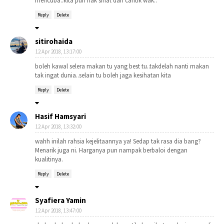
mencuba..kita pun nak sihat dan cantik wak..
Reply
Delete
sitirohaida
12 Apr 2018, 13:17:00
boleh kawal selera makan tu yang best tu..takdelah nanti makan
tak ingat dunia..selain tu boleh jaga kesihatan kita
Reply
Delete
Hasif Hamsyari
12 Apr 2018, 13:32:00
wahh inilah rahsia kejelitaannya ya! Sedap tak rasa dia bang?
Menarik juga ni. Harganya pun nampak berbaloi dengan
kualitinya.
Reply
Delete
Syafiera Yamin
12 Apr 2018, 13:47:00