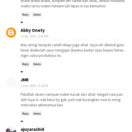
shake shake shake, konpem leh cantik dan sihat, amboi mawardi
makin lama makin hensem lah lepas ni tau kemainnn
Reply
Delete
Abby Onety
12 Apr 2018, 15:03:00
Mau dong nampak cantik tetapi juga sihat. Saya nih dikenal guru
besar disekolah saya mengajar (karena badan saya besar) hehee...
ingin coba produknya ini.
Reply
Delete
JMR
12 Apr 2018, 15:35:00
Patutlah abam nampak makin kacak dan sihat. tengok nasi pun
dah loya ni..nak kena try gak..part nak kurangkan nasi tu mmg
mencabar sebenarnya kan.
Reply
Delete
ajuyarashid