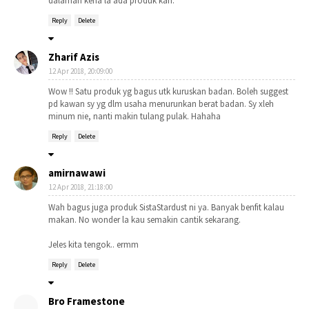
dalaman kena la ada produk kan.
Reply
Delete
Zharif Azis
12 Apr 2018, 20:09:00
Wow !! Satu produk yg bagus utk kuruskan badan. Boleh suggest
pd kawan sy yg dlm usaha menurunkan berat badan. Sy xleh
minum nie, nanti makin tulang pulak. Hahaha
Reply
Delete
amirnawawi
12 Apr 2018, 21:18:00
Wah bagus juga produk SistaStardust ni ya. Banyak benfit kalau
makan. No wonder la kau semakin cantik sekarang.
Jeles kita tengok.. ermm
Reply
Delete
Bro Framestone