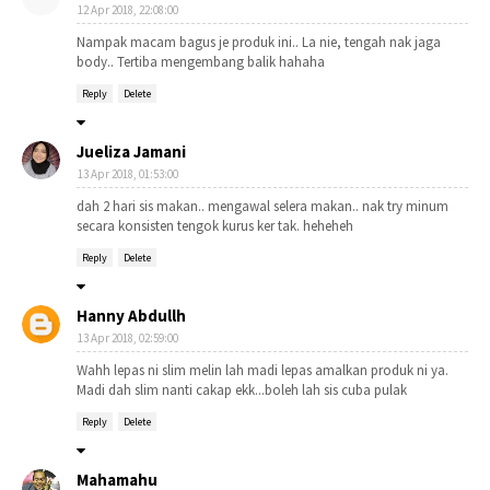
12 Apr 2018, 22:08:00
Nampak macam bagus je produk ini.. La nie, tengah nak jaga
body.. Tertiba mengembang balik hahaha
Reply
Delete
Jueliza Jamani
13 Apr 2018, 01:53:00
dah 2 hari sis makan.. mengawal selera makan.. nak try minum
secara konsisten tengok kurus ker tak. heheheh
Reply
Delete
Hanny Abdullh
13 Apr 2018, 02:59:00
Wahh lepas ni slim melin lah madi lepas amalkan produk ni ya.
Madi dah slim nanti cakap ekk...boleh lah sis cuba pulak
Reply
Delete
Mahamahu