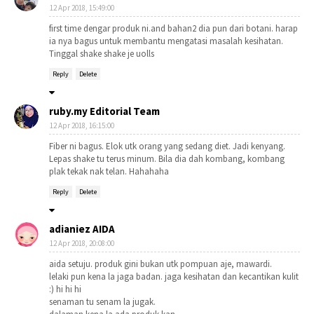
12 Apr 2018, 15:49:00
first time dengar produk ni.and bahan2 dia pun dari botani. harap
ia nya bagus untuk membantu mengatasi masalah kesihatan.
Tinggal shake shake je uolls
Reply
Delete
ruby.my Editorial Team
12 Apr 2018, 16:15:00
Fiber ni bagus. Elok utk orang yang sedang diet. Jadi kenyang.
Lepas shake tu terus minum. Bila dia dah kombang, kombang
plak tekak nak telan. Hahahaha
Reply
Delete
adianiez AIDA
12 Apr 2018, 20:08:00
aida setuju. produk gini bukan utk pompuan aje, mawardi.
lelaki pun kena la jaga badan. jaga kesihatan dan kecantikan kulit
:) hi hi hi
senaman tu senam la jugak.