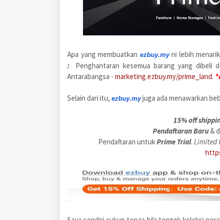
Apa yang membuatkan
ni lebih menari
ezbuy.my
:
Penghantaran kesemua barang yang dibeli d
Antarabangsa -
marketing.ezbuy.my/prime_land
.
*
Selain dari itu,
juga ada menawarkan bebe
ezbuy.my
15% off shippi
Pendaftaran Baru
& d
Pendaftaran untuk
Prime Trial
.
Limited t
http
Saya sendiri cukup teruja bila tengok koleksi pera