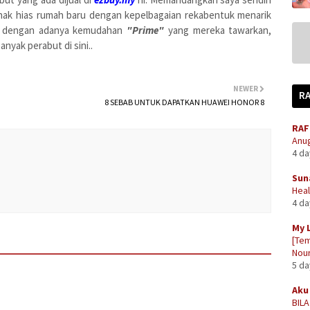
n nak hias rumah baru dengan kepelbagaian rekabentuk menarik
on dengan adanya kemudahan
"Prime"
yang mereka tawarkan,
anyak perabut di sini..
NEWER
R
8 SEBAB UNTUK DAPATKAN HUAWEI HONOR 8
RAF
Anug
4 d
Sun
Heal
4 d
My 
[Tem
Nour
5 d
Aku 
BIL