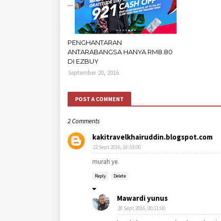
PENGHANTARAN
ANTARABANGSA HANYA RM8.80
DI EZBUY
September 20, 2016
POST A COMMENT
2 Comments
kakitravelkhairuddin.blogspot.com
22 Sept 2016, 18:53:00
murah ye.
Reply
Delete
Mawardi yunus
28 Sept 2016, 00:11:00