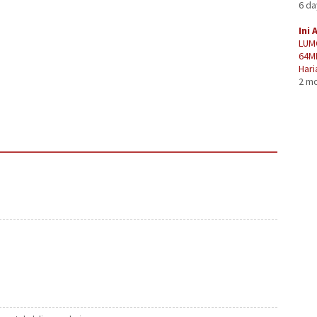
6 d
Ini 
LUM
64M
Hari
2 m