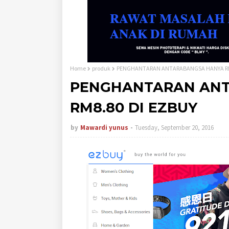
Home
produk
PENGHANTARAN ANTARABANGSA HANYA RM
PENGHANTARAN AN
RM8.80 DI EZBUY
by
Mawardi yunus
Tuesday, September 20, 2016