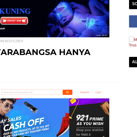
SO
8.80 DI EZBUY
TARABANGSA HANYA
A