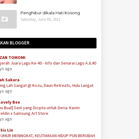
Penghibur dikala Hati Kosong
Saturday, June 09, 2012
AKAN BLOGGER
ZAN TOMOMI
erah Juara Lagu Ke-40 - Info dan Senarai Lagu AJL40
ays ago
ah Sakura
ing Lah Sangat @ Kozu, Daun Retreats, Hulu Langat
ays ago
Lovely Bee
u Bual] Seni yang Dicipta untuk Deria: Karim
eldin x Samsung Art Store
ays ago
Sis Lin
A UMUR MENINGKAT, KEUTAMAAN HIDUP PUN BERUBAH