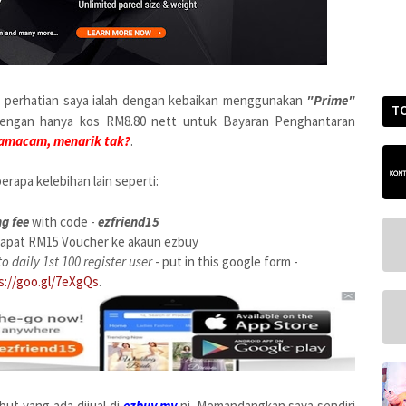
k perhatian saya ialah dengan kebaikan menggunakan
"Prime"
T
engan hanya kos RM8.80 nett untuk Bayaran Penghantaran
amacam, menarik tak?
.
rapa kelebihan lain seperti:
ng fee
with code -
ezfriend15
apat RM15 Voucher ke akaun ezbuy
o daily 1st 100 register user
- put in this google form -
s://goo.gl/7eXgQs
.
but yang ada dijual di
e
zbuy.my
ni. Memandangkan saya sendiri