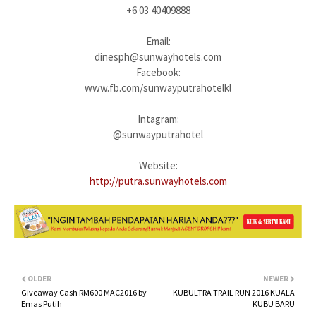
+6 03 40409888
Email:
dinesph@sunwayhotels.com
Facebook:
www.fb.com/sunwayputrahotelkl
Intagram:
@sunwayputrahotel
Website:
http://putra.sunwayhotels.com
OLDER
NEWER
Giveaway Cash RM600 MAC2016 by
KUBULTRA TRAIL RUN 2016 KUALA
Emas Putih
KUBU BARU