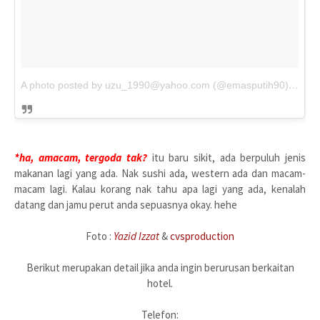
A photo posted by
uzu_1990@yahoo.com
(@emasputih90)
on
Ma
*ha, amacam, tergoda tak?
itu baru sikit, ada berpuluh jenis
makanan lagi yang ada. Nak sushi ada, western ada dan macam-
macam lagi. Kalau korang nak tahu apa lagi yang ada, kenalah
datang dan jamu perut anda sepuasnya okay. hehe
Foto :
Yazid Izzat
&
cvsproduction
Berikut merupakan detail jika anda ingin berurusan berkaitan
hotel.
Telefon: