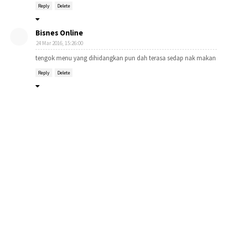
Reply
Delete
Bisnes Online
24 Mar 2016, 15:26:00
tengok menu yang dihidangkan pun dah terasa sedap nak makan
Reply
Delete