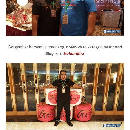
Bergambar bersama pemenang
MSMW2016
kategori
Best
Food
Blog
iaitu
Mahamahu
.