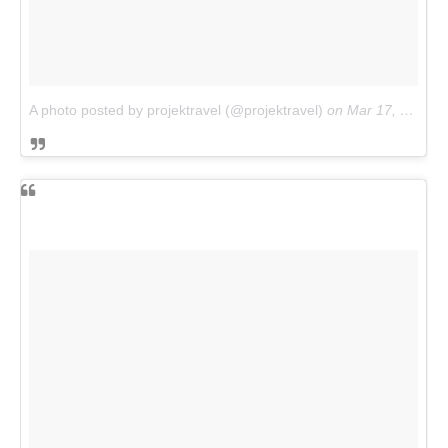
A photo posted by projektravel (@projektravel)
on
Mar 17, 2016 at 2:43am PDT