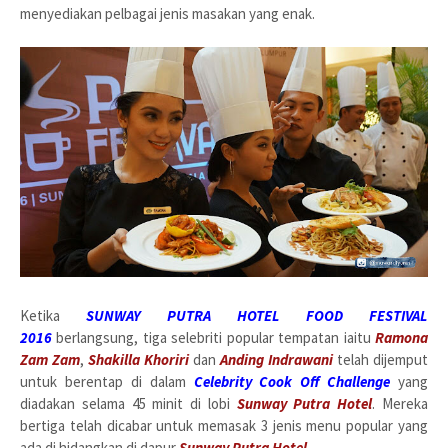
menyediakan pelbagai jenis masakan yang enak.
Ketika
SUNWAY PUTRA HOTEL FOOD FESTIVAL
2016
berlangsung, tiga selebriti popular tempatan iaitu
Ramona
Zam Zam
,
Shakilla Khoriri
dan
Anding Indrawani
telah dijemput
untuk berentap di dalam
Celebrity Cook Off Challenge
yang
diadakan selama 45 minit di lobi
Sunway Putra Hotel
. Mereka
bertiga telah dicabar untuk memasak 3 jenis menu popular yang
ada di hidangkan di dapur
Sunway Putra Hotel
.