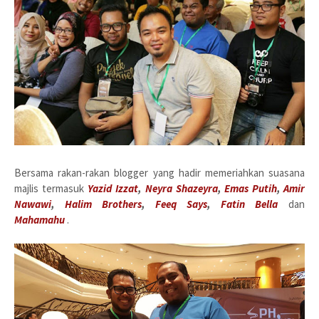
Bersama rakan-rakan blogger yang hadir memeriahkan suasana
majlis termasuk
Yazid Izzat
,
Neyra Shazeyra
,
Emas Putih
,
Amir
Nawawi
,
Halim Brothers
,
Feeq Says
,
Fatin Bella
dan
Mahamahu
.