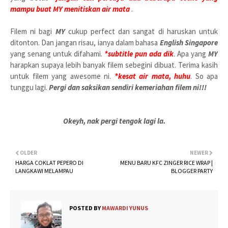
mampu buat MY menitiskan air mata
.
Filem ni bagi
MY
cukup perfect dan sangat di haruskan untuk
ditonton. Dan jangan risau, ianya dalam bahasa
English Singapore
yang senang untuk difahami.
*subtitle pun ada dik
. Apa yang
MY
harapkan supaya lebih banyak filem sebegini dibuat. Terima kasih
untuk filem yang awesome ni.
*kesat air mata, huhu
. So apa
tunggu lagi.
Pergi dan saksikan sendiri kemeriahan filem ni!!!
Okeyh, nak pergi tengok lagi la.
OLDER
NEWER
HARGA COKLAT PEPERO DI
MENU BARU KFC ZINGER RICE WRAP |
LANGKAWI MELAMPAU
BLOGGER PARTY
POSTED BY
MAWARDI YUNUS