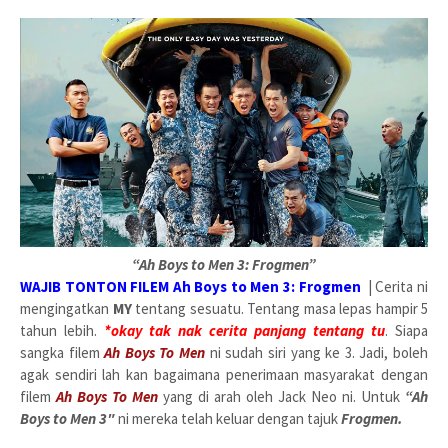
“Ah Boys to Men 3: Frogmen”
WAJIB TONTON FILEM Ah Boys to Men 3: Frogmen
| Cerita ni
mengingatkan
MY
tentang sesuatu. Tentang masa lepas hampir 5
tahun lebih.
*okay tak nak cerita panjang tentang tu
. Siapa
sangka filem
Ah Boys To Men
ni sudah siri yang ke 3. Jadi, boleh
agak sendiri lah kan bagaimana penerimaan masyarakat dengan
filem
Ah Boys To Men
yang di arah oleh
Jack Neo ni.
Untuk
“Ah
Boys to Men 3"
ni mereka telah keluar dengan tajuk
Frogmen.