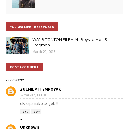
YOU MAY LIKE THESE POSTS
WAJIB TONTON FILEM Ah Boys to Men 3:
Frogmen
March 20, 2015
POST A COMMENT
2 Comments
ZULHILMI TEMPOYAK
22 Mar 2015, 13:42:00
ok. sapa nak p tengok..!!
Reply
Delete
Unknown