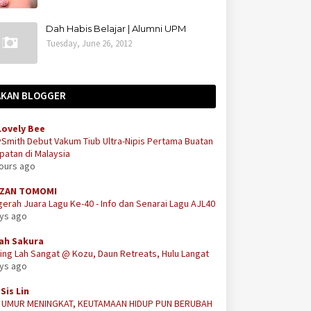
Dah Habis Belajar | Alumni UPM
Tuesday, June 26, 2012
AKAN BLOGGER
Lovely Bee
Smith Debut Vakum Tiub Ultra-Nipis Pertama Buatan
atan di Malaysia
hours ago
ZAN TOMOMI
erah Juara Lagu Ke-40 - Info dan Senarai Lagu AJL40
ays ago
ah Sakura
ing Lah Sangat @ Kozu, Daun Retreats, Hulu Langat
ays ago
Sis Lin
A UMUR MENINGKAT, KEUTAMAAN HIDUP PUN BERUBAH