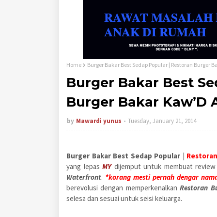
Home
Burger Bakar Best Sedap Popular | Restoran Burger
Burger Bakar Best Se
Burger Bakar Kaw’D
by
Mawardi yunus
Tuesday, January 21, 2014
Burger Bakar Best Sedap Popular
|
Restora
yang lepas
MY
dijemput untuk membuat review
Waterfront
.
*korang mesti pernah dengar nam
berevolusi dengan memperkenalkan
Restoran B
selesa dan sesuai untuk seisi keluarga.