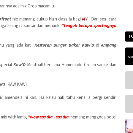
ahannya ada mix Oreo macam tu.
front
nie memang cukup high class la bagi
MY
. Dari segi cara
ngat-sangat santai dan menarik.
*tengok betapa sportingnya
T
enu yang ada kat
Restoran Burger Bakar Kaw’D
di
Ampang
 special
Kaw'D
Meatball bersama Homemade Cream sauce dan
hetti KAW KAW!
u? amendela ni kan. Ha kalau nak tahu kena la pergi sendiri
 mix with lamb,
*wow sos dia.. sos dia
memang menggoda betol