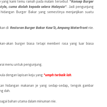
m
yang kami temu ramah pada malam tersebut
"Konsep
Burger
style, cuma diolah kepada selera Malaysia"
. Jadi pengunjung
 hidangan Burger Bakar yang semestinya menjanjikan suatu
kan di
Restoran Burger Bakar Kaw’D
, Ampang Waterfront
nie.
kan-akan burger biasa tetapi memberi rasa yang luar biasa
enarai menu untuk pengunjung.
pula dengan lapisan keju yang
*umph terbaik lah
.
kan hidangan makanan je yang sedap-sedap, tengok gambar
ng dah.
bagai bahan utama dalam minuman nie.