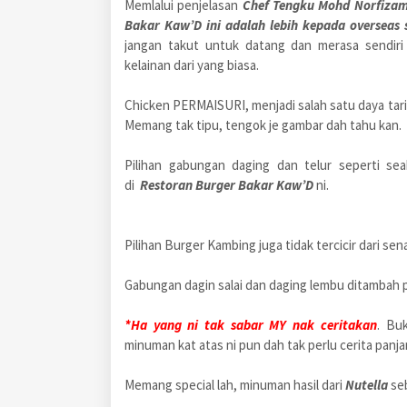
Memlalui penjelasan
Chef Tengku Mohd Norfiza
Bakar Kaw’D
ini adalah lebih kepada overseas 
jangan takut untuk datang dan merasa sendiri
kelainan dari yang biasa.
Chicken PERMAISURI, menjadi salah satu daya tari
Memang tak tipu, tengok je gambar dah tahu kan.
Pilihan gabungan daging dan telur seperti sea
di
Restoran Burger Bakar Kaw’D
ni.
Pilihan Burger Kambing juga tidak tercicir dari s
Gabungan dagin salai dan daging lembu ditambah 
*Ha yang ni tak sabar MY nak ceritakan
. Bu
minuman kat atas ni pun dah tak perlu cerita panja
Memang special lah, minuman hasil dari
Nutella
se