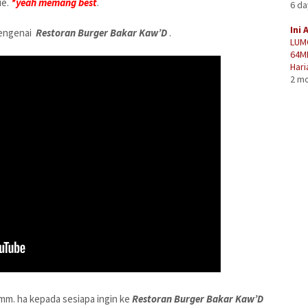
ie.
*yeah memang best
.
6 d
Ini 
mengenai
Restoran Burger Bakar Kaw’D
.
LUM
64M
Hari
2 m
mm. ha kepada sesiapa ingin ke
Restoran Burger Bakar Kaw’D