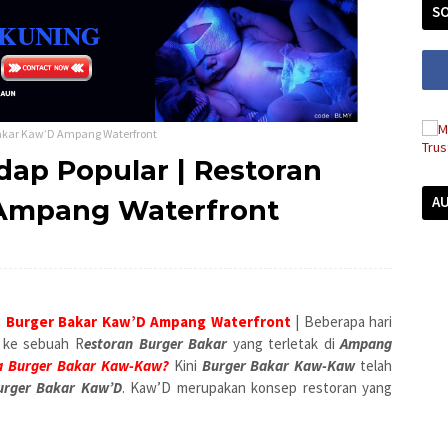
SO
 Bakar Kaw’D Ampang Waterfront
dap Popular | Restoran
A
 Ampang Waterfront
n Burger Bakar Kaw’D Ampang Waterfront
|
Beberapa hari
 ke sebuah R
estoran Burger Bakar
yang terletak di
Ampang
a Burger Bakar Kaw-Kaw?
Kini
Burger Bakar Kaw-Kaw
telah
urger Bakar Kaw’D
. Kaw’D merupakan konsep restoran yang