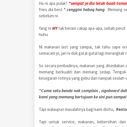
Ha ni apa pulak?
*sempat je dia letak buah toma
fries dia best
* cenggini habaq hang
. Memang se
sebelum ni.
Yang ni
MY
tak berani cakap apa-apa, sebab perut 
huhu
Ni makanan last yang sampai, tak tahu sape o
semacam je, jari ni dok gatal-gatal lagi merangkak
So secara peribadinya, makanan yang disediakan 
memang berkualiti dan memang sedap. Tengok s
kesegaran rotinya yang gebu dan nampak seolah-ol
"Cuma satu benda nak complain , signboard dah 
kami yang memang bertujuan ke sini pun sampai 2
Tapi walaupun masalahnya bagi kami disitu,
Resto
Tapi untuk service, makanan, kebersihan dan 