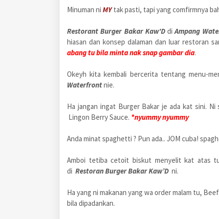
Minuman ni
MY
tak pasti, tapi yang comfirmnya b
Restorant Burger Bakar Kaw'D
di
Ampang Water
hiasan dan konsep dalaman dan luar restoran sa
abang tu bila minta nak snap gambar dia
.
Okeyh kita kembali bercerita tentang menu-m
Waterfront
nie.
Ha jangan ingat Burger Bakar je ada kat sini. Ni
Lingon Berry Sauce.
*nyummy nyummy
Anda minat spaghetti ? Pun ada.. JOM cuba! spag
Amboi tetiba cetoit biskut menyelit kat atas t
di
Restoran Burger Bakar Kaw’D
ni.
Ha yang ni makanan yang wa order malam tu, Beef
bila dipadankan.