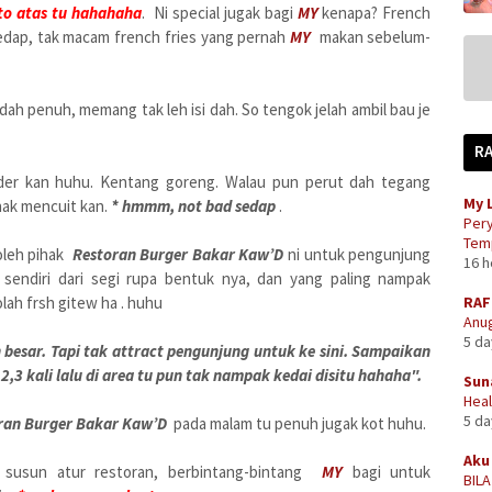
to atas tu hahahaha
. Ni special jugak bagi
MY
kenapa? French
dap, tak macam french fries yang pernah
MY
makan sebelum-
dah penuh, memang tak leh isi dah. So tengok jelah ambil bau je
R
rder kan huhu. Kentang goreng. Walau pun perut dah tegang
My 
 nak mencuit kan.
* hmmm, not bad sedap
.
Pery
Temp
oleh pihak
Restoran Burger Bakar Kaw’D
ni untuk pengunjung
16 
endiri dari segi rupa bentuk nya, dan yang paling nampak
ah frsh gitew ha . huhu
RAF
Anug
5 d
besar. Tapi tak attract pengunjung untuk ke sini. Sampaikan
,3 kali lalu di area tu pun tak nampak kedai disitu hahaha".
Sun
Heal
5 d
ran Burger Bakar Kaw’D
pada malam tu penuh jugak kot huhu.
Aku 
susun atur restoran, berbintang-bintang
MY
bagi untuk
BIL