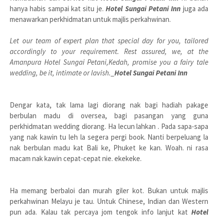
hanya habis sampai kat situ je.
Hotel Sungai Petani Inn
juga ada
menawarkan perkhidmatan untuk majlis perkahwinan.
Let our team of expert plan that special day for you, tailored
accordingly to your requirement. Rest assured, we, at the
Amanpura Hotel Sungai Petani,Kedah, promise you a fairy tale
wedding, be it, intimate or lavish._
Hotel Sungai Petani Inn
Dengar kata, tak lama lagi diorang nak bagi hadiah pakage
berbulan madu di oversea, bagi pasangan yang guna
perkhidmatan wedding diorang. Ha lecun lahkan . Pada sapa-sapa
yang nak kawin tu leh la segera pergi book. Nanti berpeluang la
nak berbulan madu kat Bali ke, Phuket ke kan. Woah. ni rasa
macam nak kawin cepat-cepat nie. ekekeke.
Ha memang berbaloi dan murah giler kot. Bukan untuk majlis
perkahwinan Melayu je tau. Untuk Chinese, Indian dan Western
pun ada. Kalau tak percaya jom tengok info lanjut kat
Hotel