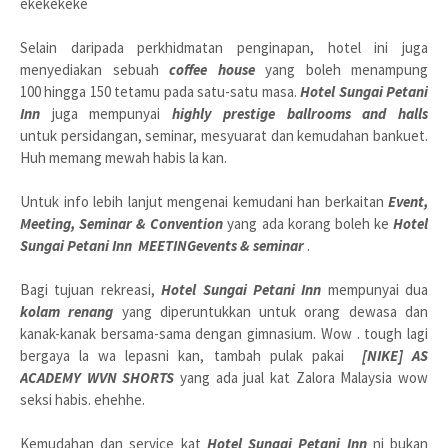
ekekekeke
Selain daripada perkhidmatan penginapan, hotel ini juga
menyediakan sebuah
coffee house
yang boleh menampung
100 hingga 150 tetamu pada satu-satu masa.
Hotel Sungai Petani
Inn
juga mempunyai
highly prestige ballrooms and halls
untuk persidangan, seminar, mesyuarat dan kemudahan bankuet.
Huh memang mewah habis la kan.
Untuk info lebih lanjut mengenai kemudani han berkaitan
Event,
Meeting, Seminar & Convention
yang ada korang boleh k
e
Hotel
Sungai Petani Inn
MEETINGevents & seminar
.
Bagi tujuan rekreasi,
Hotel Sungai Petani Inn
mempunyai dua
kolam renang
yang diperuntukkan untuk orang dewasa dan
kanak-kanak bersama-sama dengan gimnasium. Wow . tough lagi
bergaya la wa lepasni kan, tambah pulak pakai
[NIKE]
AS
ACADEMY WVN SHORTS
yang ada jual kat Zalora Malaysia
wow
seksi habis. ehehhe.
Kemudahan dan service kat
Hotel Sungai Petani Inn
ni bukan