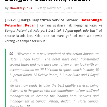
by
Mawardi yunus
Tuesday, November 19, 2013
[TRAVEL] Harga Berpatutan Service Terbaik
|
Hotel Sungai
Petani Inn, Kedah
|
Kemana agaknya nak menginap kalau ke
Sungai Petani
ya?
Ada port best tak
?
Agak-agak ada tak
? of
course la ada kan. Kalau ada kat mana ye? Lol. meh wa bawak
korang ke tempat tersebut.
"Welcome to a new standard of distinction Amanpura
Hotel Sungai Petani. The hotel have been transformed
several times and now have been given a new look with an
accommodation up till 114 room to spare, which include, 48
Superior Room, 58 Deluxe Room, 7 Junior Suite and 1 Royal
Suite.
We are now ready to offer the best quality services being
delivered to the guests with the commitment of our staff and
management to become the leading hotel services and
management in Sungai Petani, Kedah. " _Hotel Sungai
Petani Inn