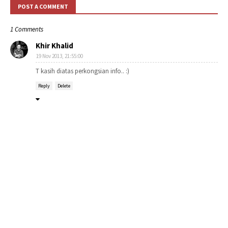
POST A COMMENT
1 Comments
Khir Khalid
19 Nov 2013, 21:55:00
T kasih diatas perkongsian info.. :)
Reply
Delete