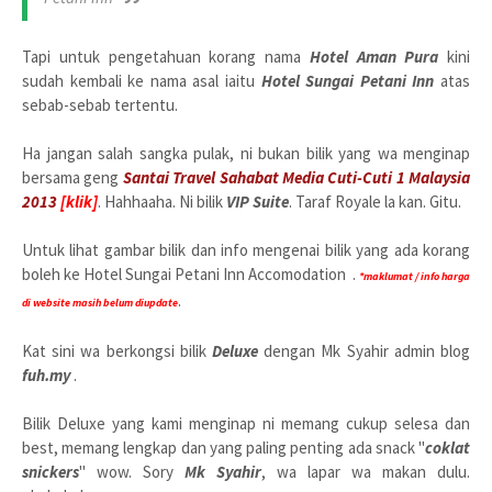
Tapi untuk pengetahuan korang nama
Hotel Aman Pura
kini
sudah kembali ke nama asal iaitu
Hotel Sungai Petani Inn
atas
sebab-sebab tertentu.
Ha jangan salah sangka pulak, ni bukan bilik yang wa menginap
bersama geng
Santai Travel Sahabat Media Cuti-Cuti 1 Malaysia
2013
[klik]
. Hahhaaha. Ni bilik
VIP Suite
. Taraf Royale la kan. Gitu.
Untuk lihat gambar bilik dan info mengenai bilik yang ada korang
boleh ke Hotel Sungai Petani Inn Accomodation .
*maklumat / info harga
.
di website masih belum diupdate
Kat sini wa berkongsi bilik
Deluxe
dengan Mk Syahir admin blog
fuh.my
.
Bilik Deluxe yang kami menginap ni memang cukup selesa dan
best, memang lengkap dan yang paling penting ada snack "
coklat
snickers
" wow. Sory
Mk Syahir
, wa lapar wa makan dulu.