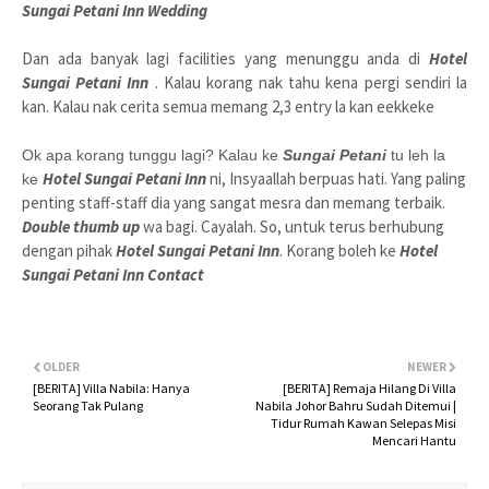
Sungai Petani Inn Wedding
Dan ada banyak lagi facilities yang menunggu anda di
Hotel
Sungai Petani Inn
. Kalau korang nak tahu kena pergi sendiri la
kan. Kalau nak cerita semua memang 2,3 entry la kan eekkeke
Ok apa korang tunggu lagi? Kalau ke
Sungai Petani
tu leh la
Hotel Sungai Petani Inn
ni, Insyaallah berpuas hati. Yang paling
ke
penting staff-staff dia yang sangat mesra dan memang terbaik.
Double thumb up
wa bagi. Cayalah. So, untuk terus berhubung
dengan pihak
Hotel Sungai Petani Inn
. Korang boleh ke
Hotel
Sungai Petani Inn Contact
OLDER
NEWER
[BERITA] Villa Nabila: Hanya
[BERITA] Remaja Hilang Di Villa
Seorang Tak Pulang
Nabila Johor Bahru Sudah Ditemui |
Tidur Rumah Kawan Selepas Misi
Mencari Hantu