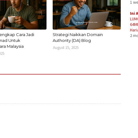
1 w
Ini 
LUM
64M
Hari
engkap Cara Jadi
Strategi Naikkan Domain
2 m
omad Untuk
Authority (DA) Blog
ra Malaysia
August 15, 2025
025