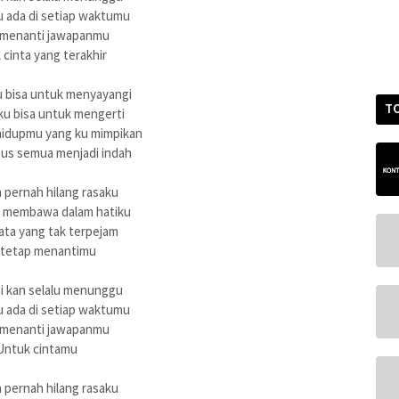
u ada di setiap waktumu
 menanti jawapanmu
cinta yang terakhir
u bisa untuk menyayangi
T
ku bisa untuk mengerti
hidupmu yang ku mimpikan
pus semua menjadi indah
 pernah hilang rasaku
g membawa dalam hatiku
ata yang tak terpejam
 tetap menantimu
ni kan selalu menunggu
u ada di setiap waktumu
 menanti jawapanmu
Untuk cintamu
 pernah hilang rasaku