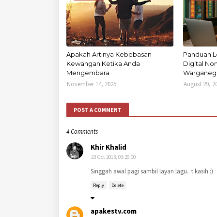
Apakah Artinya Kebebasan
Panduan L
Kewangan Ketika Anda
Digital N
Mengembara
Warganega
November 14, 2025
August 29, 2
POST A COMMENT
4 Comments
Khir Khalid
23 Oct 2013, 03:29:00
Singgah awal pagi sambil layan lagu.. t kasih :)
Reply
Delete
apakestv.com