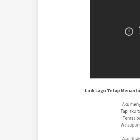
Lirik Lagu Tetap Menant
Aku menye
Tapi aku 
Terasa b
Walaupun 
Aku di si