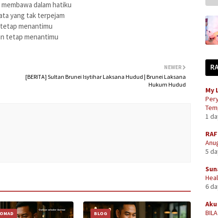
g membawa dalam hatiku
ata yang tak terpejam
 tetap menantimu
an tetap menantimu
R
NEWER
[BERITA] Sultan Brunei Isytihar Laksana Hudud | Brunei Laksana
Hukum Hudud
My 
Pery
Temp
1 d
RAF
Anug
5 d
Sun
Heal
6 d
Aku 
BIL
NOMAD
BLOG