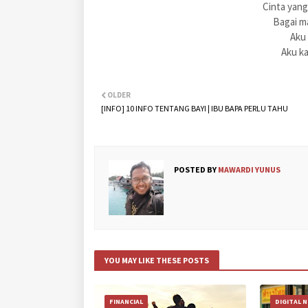
Cinta yan
Bagai m
Aku
Aku k
OLDER
[INFO] 10 INFO TENTANG BAYI | IBU BAPA PERLU TAHU
POSTED BY
MAWARDI YUNUS
YOU MAY LIKE THESE POSTS
FINANCIAL
DIGITAL 