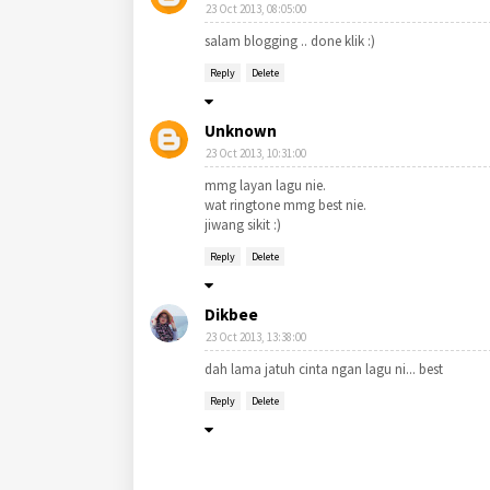
23 Oct 2013, 08:05:00
salam blogging .. done klik :)
Reply
Delete
Unknown
23 Oct 2013, 10:31:00
mmg layan lagu nie.
wat ringtone mmg best nie.
jiwang sikit :)
Reply
Delete
Dikbee
23 Oct 2013, 13:38:00
dah lama jatuh cinta ngan lagu ni... best
Reply
Delete