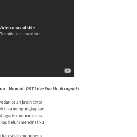
imu - Nomad
(
OST Love You Mr. Arrogant
)
dari telah jatuh cinta
tak bisa mengungkapkan
ahagia ku mencintaimu
kau belum mencintaiku
ni kan selalu menunggu