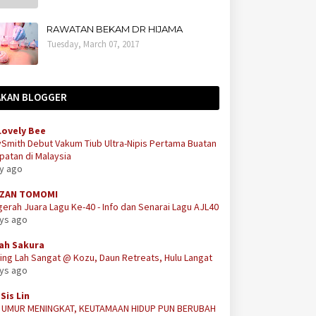
RAWATAN BEKAM DR HIJAMA
Tuesday, March 07, 2017
AKAN BLOGGER
Lovely Bee
Smith Debut Vakum Tiub Ultra-Nipis Pertama Buatan
atan di Malaysia
ay ago
ZAN TOMOMI
erah Juara Lagu Ke-40 - Info dan Senarai Lagu AJL40
ays ago
ah Sakura
ing Lah Sangat @ Kozu, Daun Retreats, Hulu Langat
ays ago
Sis Lin
A UMUR MENINGKAT, KEUTAMAAN HIDUP PUN BERUBAH