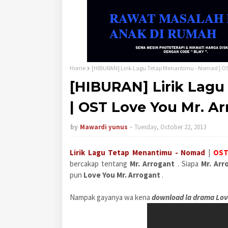
Home
[HIBURAN] Lirik Lagu Tetap Menantimu - Nomad | OS
[HIBURAN] Lirik Lag
| OST Love You Mr. A
by
Mawardi yunus
Tuesday, October 22, 2013
Lirik Lagu Tetap Menantimu - Nomad
|
OST 
bercakap tentang
Mr. Arrogant
. Siapa
Mr. Arr
pun
Love You Mr. Arrogant
.
Nampak gayanya wa kena
download la drama Lov