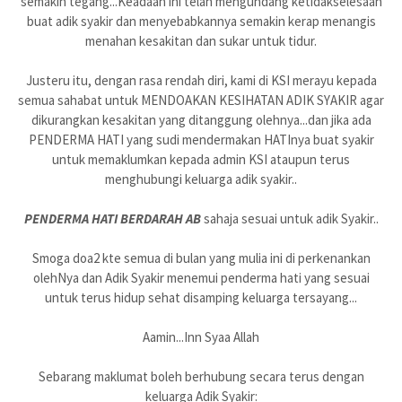
semakin tegang...Keadaan ini telah mengundang ketidakselesaan
buat adik syakir dan menyebabkannya semakin kerap menangis
menahan kesakitan dan sukar untuk tidur.
Justeru itu, dengan rasa rendah diri, kami di KSI merayu kepada
semua sahabat untuk MENDOAKAN KESIHATAN ADIK SYAKIR agar
dikurangkan kesakitan yang ditanggung olehnya...dan jika ada
PENDERMA HATI yang sudi mendermakan HATInya buat syakir
untuk memaklumkan kepada admin KSI ataupun terus
menghubungi keluarga adik syakir..
PENDERMA HATI BERDARAH AB
sahaja sesuai untuk adik Syakir..
Smoga doa2 kte semua di bulan yang mulia ini di perkenankan
olehNya dan Adik Syakir menemui penderma hati yang sesuai
untuk terus hidup sehat disamping keluarga tersayang...
Aamin...Inn Syaa Allah
Sebarang maklumat boleh berhubung secara terus dengan
keluarga Adik Syakir: