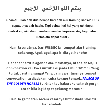
بِسْمِ اللهِ الرَّحْمنِ الرَّحِيمِ
Alhamdulillah dah dua berapa hari dah aku training kat WISDEC,
sepatutnya dah habis. Tapi sebab hal-hal yang tak dapat
dielakkan, aku dan member-member terpaksa stay lagi hehe.
Semalam dapat surat .
Ha ni la suratnya. Dari WISDEC la , tempat aku training
sekarang. Agak-agak apa isi dia ye. hehehe
Hahahahha tu la agenda dia. maknanya, ni adalah Majlis
Convocation kali ke-2 untuk aku pada tahun 2012 ni. Yang
tu tak penting sangat.Yang paling pentingnye tempat
convocation tu diadakan, cuba korang tengok.
PALACE OF
THE GOLDEN HORSES
tu. Giler kau kalau aku tak nak pergi.
Entah bila lagi dapat peluang macam ni.
Ha ni la gambaran secara kasarnya
Istana Kuda Emas
tu
heheheheh.