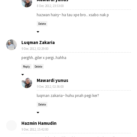
8 Dec 2012, 23:53:00
hazwan hairy~ ha tau xpe bro.. xsabo nak p
Delete
Luqman Zakaria
9 Dec 2012, 02:29:00
perghh..giler x pergi..hahha
Reply
Delete
Mawardi yunus
9 Dec 2012, 02:36:00
luqman zakaria~ huhu pnah pegi ker?
Delete
Hazmin Hamudin
9 Dec 2012, 15:42:00