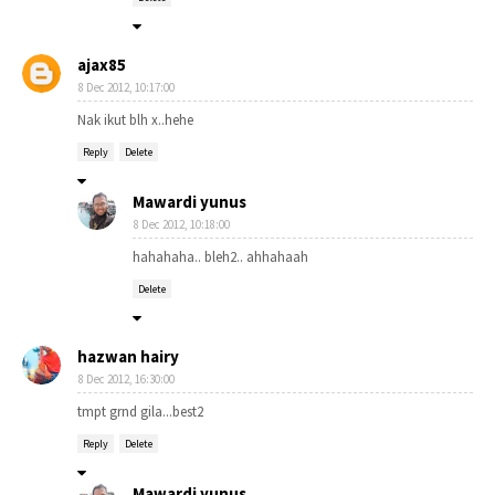
ajax85
8 Dec 2012, 10:17:00
Nak ikut blh x..hehe
Reply
Delete
Mawardi yunus
8 Dec 2012, 10:18:00
hahahaha.. bleh2.. ahhahaah
Delete
hazwan hairy
8 Dec 2012, 16:30:00
tmpt grnd gila...best2
Reply
Delete
Mawardi yunus