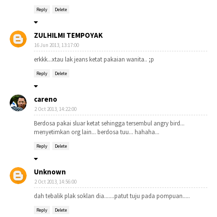
Reply
Delete
ZULHILMI TEMPOYAK
16 Jun 2013, 13:17:00
erkkk...xtau lak jeans ketat pakaian wanita.. ;p
Reply
Delete
careno
2 Oct 2013, 14:22:00
Berdosa pakai sluar ketat sehingga tersembul angry bird...
menyetimkan org lain... berdosa tuu... hahaha...
Reply
Delete
Unknown
2 Oct 2013, 14:56:00
dah tebalik plak soklan dia.......patut tuju pada pompuan.....
Reply
Delete