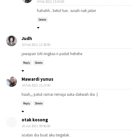
9 Feb 2012, 15:43:00
hahahh.. betol tue.. susah nak jalan
Delete
Judh
10 Feb 2012, 12:36:00
jawapan UAI ringkas n padat hehehe
Reply
Delete
Mawardi yunus
10 Feb 2012, 15:27:00
haah,, patut ramai remaja suka dakwah dia :)
Reply
Delete
otak kosong
16 Jun 2013, 09:46:00
soalan dia buat aku tergelak.