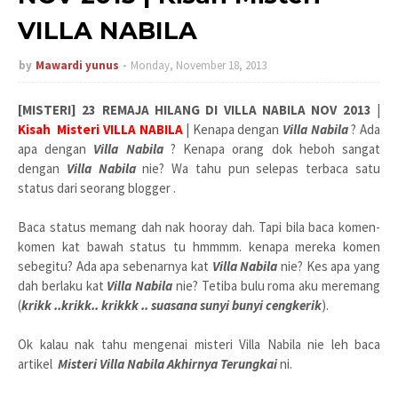
VILLA NABILA
by
Mawardi yunus
Monday, November 18, 2013
[MISTERI] 23 REMAJA HILANG DI VILLA NABILA NOV 2013
|
Kisah Misteri VILLA NABILA
| Kenapa dengan
Villa Nabila
? Ada
apa dengan
Villa Nabila
? Kenapa orang dok heboh sangat
dengan
Villa Nabila
nie? Wa tahu pun selepas terbaca satu
status dari seorang blogger .
Baca status memang dah nak hooray dah. Tapi bila baca komen-
komen kat bawah status tu hmmmm. kenapa mereka komen
sebegitu? Ada apa sebenarnya kat
Villa Nabila
nie? Kes apa yang
dah berlaku kat
Villa Nabila
nie? Tetiba bulu roma aku meremang
(
krikk ..krikk.. krikkk .. suasana sunyi bunyi cengkerik
).
Ok kalau nak tahu mengenai misteri Villa Nabila nie leh baca
artikel
Misteri Villa Nabila Akhirnya Terungkai
ni.