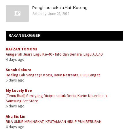
Penghibur dikala Hati Kosong
Saturday, June 09, 2012
RAKAN BLOGGER
RAFZAN TOMOMI
Anugerah Juara Lagu Ke-40 - Info dan Senarai Lagu AJL40
4 days ago
Sunah Sakura
Healing Lah Sangat @ Kozu, Daun Retreats, Hulu Langat
5 days ago
My Lovely Bee
[Temu Bual] Seni yang Dicipta untuk Deria: Karim Noureldin x
Samsung Art Store
6 days ago
Aku Sis Lin
BILA UMUR MENINGKAT, KEUTAMAAN HIDUP PUN BERUBAH
6 days ago