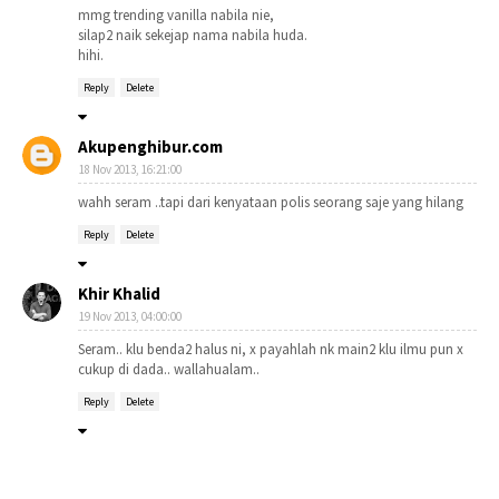
mmg trending vanilla nabila nie,
silap2 naik sekejap nama nabila huda.
hihi.
Reply
Delete
Akupenghibur.com
18 Nov 2013, 16:21:00
wahh seram ..tapi dari kenyataan polis seorang saje yang hilang
Reply
Delete
Khir Khalid
19 Nov 2013, 04:00:00
Seram.. klu benda2 halus ni, x payahlah nk main2 klu ilmu pun x
cukup di dada.. wallahualam..
Reply
Delete