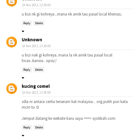
18 Nov 2013, 13:29:00
u bizi nk gi kohreya...mana nk amik tau pasal local khensss..
Reply
Delete
Unknown
18 Nov 2013, 13:30:00
u bizi nak gi kohreya..mana la nk amik tau pasal local
hoax..kansss.. opss//
Reply
Delete
kucing comel
18 Nov 2013, 13:38:00
villa ni antara cerita terseram kat malaysia... org putih pun kata
mcm tu :D
Jemput datang ke website baru saya ===> syokbah.com
Reply
Delete