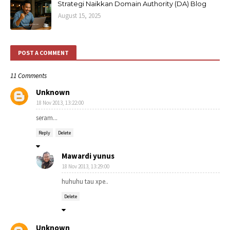
Strategi Naikkan Domain Authority (DA) Blog
August 15, 2025
POST A COMMENT
11 Comments
Unknown
18 Nov 2013, 13:22:00
seram...
Reply
Delete
Mawardi yunus
18 Nov 2013, 13:29:00
huhuhu tau xpe..
Delete
Unknown