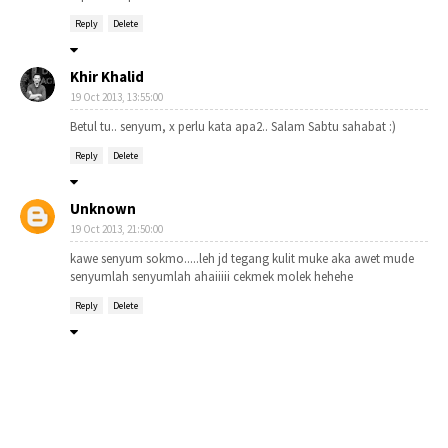
Reply
Delete
Khir Khalid
19 Oct 2013, 13:55:00
Betul tu.. senyum, x perlu kata apa2.. Salam Sabtu sahabat :)
Reply
Delete
Unknown
19 Oct 2013, 21:50:00
kawe senyum sokmo.....leh jd tegang kulit muke aka awet mude
senyumlah senyumlah ahaiiiii cekmek molek hehehe
Reply
Delete