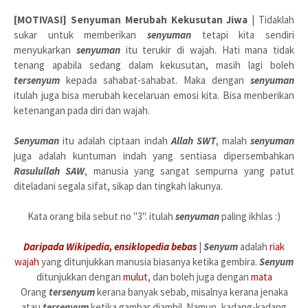
[MOTIVASI] Senyuman Merubah Kekusutan Jiwa
| Tidaklah
sukar untuk memberikan
senyuman
tetapi kita sendiri
menyukarkan
senyuman
itu terukir di wajah. Hati mana tidak
tenang apabila sedang dalam kekusutan, masih lagi boleh
tersenyum
kepada sahabat-sahabat. Maka dengan
senyuman
itulah juga bisa merubah kecelaruan emosi kita. Bisa menberikan
ketenangan pada diri dan wajah.
Senyuman
itu adalah ciptaan indah
Allah SWT
, malah
senyuman
juga adalah kuntuman indah yang sentiasa dipersembahkan
Rasulullah SAW
, manusia yang sangat sempurna yang patut
diteladani segala sifat, sikap dan tingkah lakunya.
Kata orang bila sebut no "3". itulah
senyuman
paling ikhlas :)
Daripada Wikipedia, ensiklopedia bebas
|
Senyum
adalah
riak
wajah
yang ditunjukkan manusia biasanya ketika gembira.
Senyum
ditunjukkan dengan
mulut
, dan boleh juga dengan
mata
Orang
tersenyum
kerana banyak sebab, misalnya kerana jenaka
atau
tersenyum
ketika gambar diambil. Namun, kadang-kadang