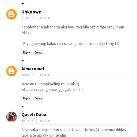
Unknown
11 Jun 2013, 20:39:00
hahahahahahahahaha aku baru tau bila sebut tiga senyuman
ikhlas
=P yng penting kalau nk comel gune la produk kak tong LOL
Reply
Delete
Aimacomel
19 Jun 2013, 00:54:00
senyum tu terapi paling mujarab =)
kita pun sayang korang jugak. ehh? :)
Reply
Delete
Qaseh Dalia
19 Oct 2013, 08:35:00
Saya suka senyum dan suka ketawa ... tp kdg2 tak semua ikhlas
tapi ia terapi utk diri sendiri