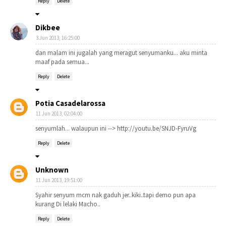
Reply
Delete
Dikbee
3 Jun 2013, 16:25:00
dan malam ini jugalah yang meragut senyumanku... aku minta
maaf pada semua...
Reply
Delete
Potia Casadelarossa
11 Jun 2013, 02:04:00
senyumlah... walaupun ini --> http://youtu.be/SNJD-FyruVg
Reply
Delete
Unknown
11 Jun 2013, 19:51:00
Syahir senyum mcm nak gaduh jer..kiki..tapi demo pun apa
kurang Di lelaki Macho..
Reply
Delete