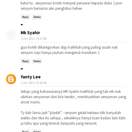
betul tu ..senyuman boleh menjadi penawar kepada duka :) jom
senyum bersama aku penghibur hehee
Reply
Delete
Mk Syahir
3 Jun 2013, 14:57:00
gua boleh dikategorikan sbg makhluk yang paling susah nak
senyum..tapi hanya jauhari mengenal manikam :)
Reply
Delete
Yanty Lee
3 Jun 2013, 15:28:00
Setuju yang bahawasanya MK Syahir makhluk yang tak reti nak
ukirkan senyuman dan bila terukir , membuahkan senyuman yang
amat manis.
Ty dah lama jadi "plastik" - senyum gelak ketawa dsb hanyalah
waktu dan tika itu sahaja , sebaliknya hanya tuan badan dan Ilahi
ja tahu apa yang tersirat daripada yang tersurat.
Reply
Delete