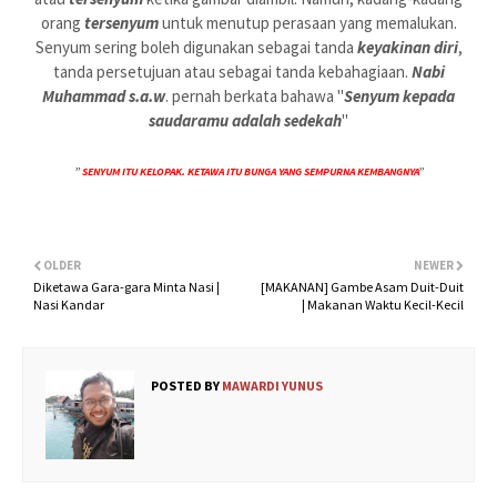
orang
tersenyum
untuk menutup perasaan yang memalukan.
Senyum sering boleh digunakan sebagai tanda
keyakinan diri
,
tanda persetujuan atau sebagai tanda kebahagiaan.
Nabi
Muhammad s.a.w
. pernah berkata bahawa "
Senyum kepada
saudaramu adalah sedekah
"
”
SENYUM ITU KELOPAK. KETAWA ITU BUNGA YANG SEMPURNA KEMBANGNYA
”
OLDER
NEWER
Diketawa Gara-gara Minta Nasi |
[MAKANAN] Gambe Asam Duit-Duit
Nasi Kandar
| Makanan Waktu Kecil-Kecil
POSTED BY
MAWARDI YUNUS