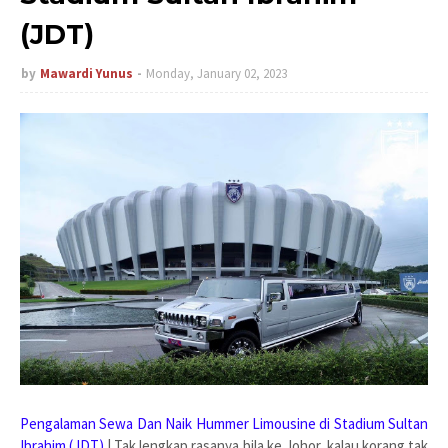
(JDT)
by
Mawardi Yunus
Monday, January 02, 2023
Pengalaman Sewa Dan Naik Hummer Limousine di Stadium Sultan
Ibrahim (JDT)
| Tak lengkap rasanya bila ke Johor, kalau korang tak