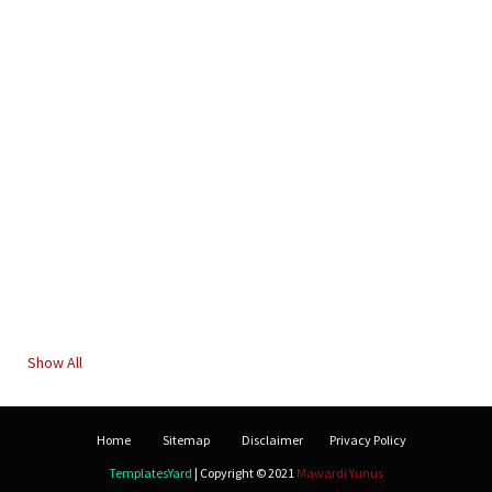
Show All
Home
Sitemap
Disclaimer
Privacy Policy
TemplatesYard
| Copyright © 2021
Mawardi Yunus