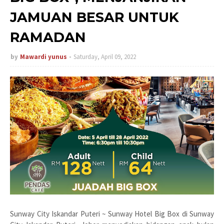
JAMUAN BESAR UNTUK
RAMADAN
by
Mawardi yunus
Saturday, April 09, 2022
Sunway City Iskandar Puteri ~ Sunway Hotel Big Box di Sunway