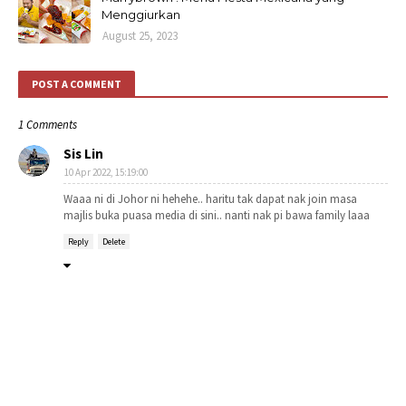
Menggiurkan
August 25, 2023
POST A COMMENT
1 Comments
Sis Lin
10 Apr 2022, 15:19:00
Waaa ni di Johor ni hehehe.. haritu tak dapat nak join masa
majlis buka puasa media di sini.. nanti nak pi bawa family laaa
Reply
Delete