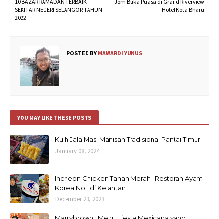
10 BAZAR RAMADAN TERBAIK
Jom Buka Puasa di Grand Riverview
SEKITAR NEGERI SELANGOR TAHUN
Hotel Kota Bharu
2022
POSTED BY
MAWARDI YUNUS
YOU MAY LIKE THESE POSTS
Kuih Jala Mas: Manisan Tradisional Pantai Timur
January 08, 2024
Incheon Chicken Tanah Merah : Restoran Ayam
Korea No.1 di Kelantan
December 23, 2023
Marrybrown : Menu Fiesta Mexicana yang