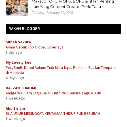
Maksud TOFU, MOFU, BOFU & Istilah Penting
Lain Yang Content Creator Perlu Tahu
Tuesday, February 10, 2026
RAKAN BLOGGER
Sunah Sakura
Ayam Gepuk Top Global Cyberjaya
1 day ago
My Lovely Bee
PerySmith Debut Vakum Tiub Ultra-Nipis Pertama Buatan Tempatan
di Malaysia
4 days ago
RAFZAN TOMOMI
Anugerah Juara Lagu Ke-40 - Info dan Senarai Lagu AJL40
1 week ago
Aku Sis Lin
BILA UMUR MENINGKAT, KEUTAMAAN HIDUP PUN BERUBAH
1 week ago