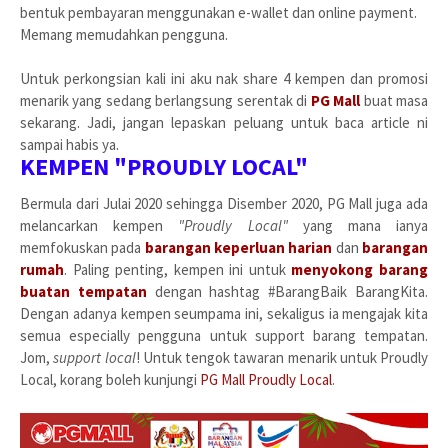
bentuk pembayaran menggunakan e-wallet dan online payment.
Memang memudahkan pengguna.
Untuk perkongsian kali ini aku nak share 4 kempen dan promosi
menarik yang sedang berlangsung serentak di
PG Mall
buat masa
sekarang. Jadi, jangan lepaskan peluang untuk baca article ni
sampai habis ya.
KEMPEN "PROUDLY LOCAL"
Bermula dari Julai 2020 sehingga Disember 2020, PG Mall juga ada
melancarkan kempen
"Proudly Local"
yang mana ianya
memfokuskan pada
barangan keperluan harian
dan
barangan
rumah
. Paling penting, kempen ini untuk
menyokong barang
buatan tempatan
dengan hashtag #BarangBaik BarangKita.
Dengan adanya kempen seumpama ini, sekaligus ia mengajak kita
semua especially pengguna untuk support barang tempatan.
Jom,
support local
! Untuk tengok tawaran menarik untuk Proudly
Local, korang boleh kunjungi
PG Mall Proudly Local
.