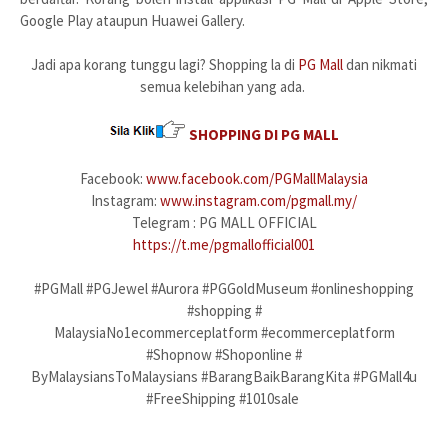
Google Play ataupun Huawei Gallery.
Jadi apa korang tunggu lagi? Shopping la di
PG Mall
dan nikmati
semua kelebihan yang ada.
SHOPPING DI PG MALL
Facebook:
www.facebook.com/PGMallMalaysia
Instagram:
www.instagram.com/pgmall.my/
Telegram : PG MALL OFFICIAL
https://t.me/pgmallofficial001
#PGMall #PGJewel #Aurora #PGGoldMuseum #onlineshopping
#shopping #
MalaysiaNo1ecommerceplatform #ecommerceplatform
#Shopnow #Shoponline #
ByMalaysiansToMalaysians #BarangBaikBarangKita #PGMall4u
#FreeShipping #1010sale