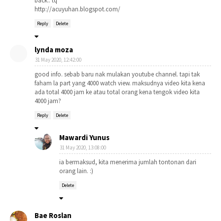
back.. tq
http://acuyuhan.blogspot.com/
Reply
Delete
lynda moza
31 May 2020, 12:42:00
good info. sebab baru nak mulakan youtube channel. tapi tak
faham la part yang 4000 watch view. maksudnya video kita kena
ada total 4000 jam ke atau total orang kena tengok video kita
4000 jam?
Reply
Delete
Mawardi Yunus
31 May 2020, 13:08:00
ia bermaksud, kita menerima jumlah tontonan dari
orang lain. :)
Delete
Bae Roslan