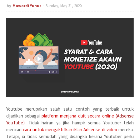
by
Mawardi Yunus
Sunday, May 31, 2020
Youtube merupakan salah satu contoh yang terbaik untuk
dijadikan sebagai
platform menjana duit secara online (
Adsense
YouTube
)
. Tidak hairan ya jika hampir semua Youtuber telah
mencari
cara untuk mengaktifkan iklan Adsense di video
mereka.
Tetapi, ia tidak semudah yang disangka kerana Youtuber perlu