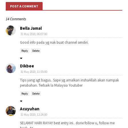
POST A COMMENT
14 Comments
Bella Jamal
31 May 2020, 06:07:00
Good info pada yg nak buat channel sendiri.
Reply
Delete
Dikbee
31 May 2020, 11:55:00
Tips yang sgt bagus.. Sape yg amalkan inshaAllah akan nampak
perubahan. Terbaik la Malaysia Youtuber
Reply
Delete
Acuyuhan
31 May 2020, 12:24:00
SELAMAT HARI RAYA!! best entry ini.. done follow u, follow me