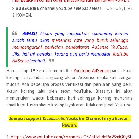
SUBSCRIBE
channel youtube selepas selesai TONTON, LIKE
& KOMEN.
AWAS!!
Akaun yang melakukan spamming komen
sudah tentu akan
menerima rate yang buruk sehingga
mempengaruhi penilaian pendaftaran AdSense YouTube
.
Jika hal ini berlaku, korang pun perlu mendaftar
YouTube
AdSense
kembali.
Harus diingat!! Setelah mendaftar
YouTube AdSense
pada akaun
korang, ianya tidak langsung akaun AdSense diluluskan dengan
mudah. Ada beberapa proses verifikasi dan penilaian yang perlu
akaun korang lalui oleh
team
YouTube. Biasanya ini akan
memerlukan waktu beberapa hari sehingga korang menerima
email keputusan akaun korang layak atau tidak dari pihak Youtube.
Jemput
support
&
subscribe
Youtube Channel ni ya kawan-
kawan.
https://www.youtube.com/channel/UC6ZqHzL4eRo26miQ0y6L