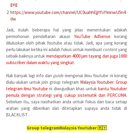
geg
https://www.youtube.com/channel/UC0uahhEjjYfvYImnwU5n4
dw
Jadi, itulah beberapa hal yang jelas menentukan adakah
permohonan pendaftaran akaun
YouTube AdSense
korang
diluluskan oleh pihak Youtube atau tidak. Jadi, apa yang korang
perlu lakukan ketika ini adalah fokus untuk membuat
content
yang
sebaik-baiknya untuk
mendapatkan 4000 jam tayang dan juga 1000
subscriber dalam waktu yang singkat
.
Nak banyak lagi info dan
guide
mengenai ilmu Youtube ni korang
dialu-alukan untuk join group telegram
Malaysia Youtuber
.
Group
telegram ilmu Youtube
ni diwujudkan khas untuk
bantu Youtuber
pemula dengan strategi yang cukup sistematik dan PERCUMA
.
Sebelum itu, saya nasihatkan anda untuk fokus dan baca setiap
arahan yang diberikan dan ditetapkan supaya anda tidak di
BLACKLIST .
Group telegramMalaysia Youtuber 🇲🇾