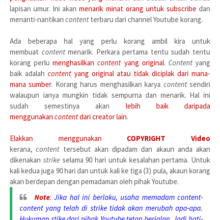
lapisan umur. Ini akan
menarik minat orang untuk subscribe
dan
menanti-nantikan
content
terbaru dari channel Youtube korang.
Ada beberapa hal yang perlu korang ambil kira untuk
membuat
content
menarik. Perkara pertama tentu sudah tentu
korang perlu
menghasilkan
content
yang original
.
Content
yang
baik adalah
content
yang original atau tidak diciplak dari mana-
mana sumber
. Korang harus menghasilkan karya
content
sendiri
walaupun ianya mungkin tidak sempurna dan menarik. Hal ini
sudah semestinya akan
lebih baik daripada
menggunakan
content
dari creator lain
.
Elakkan menggunakan
COPYRIGHT Video
kerana,
content
tersebut akan dipadam dan akaun anda akan
dikenakan
strike
selama 90 hari untuk kesalahan pertama. Untuk
kali kedua juga 90 hari dan untuk kali ke tiga (3) pula, akaun korang
akan berdepan dengan pemadaman oleh pihak Youtube.
Note
: Jika hal ini berlaku, usaha memadam
content-
content
yang telah di strike tidak akan merubah apa-apa.
Hukuman stike dari pihak Youtube tetap berjalan. Jadi hati-