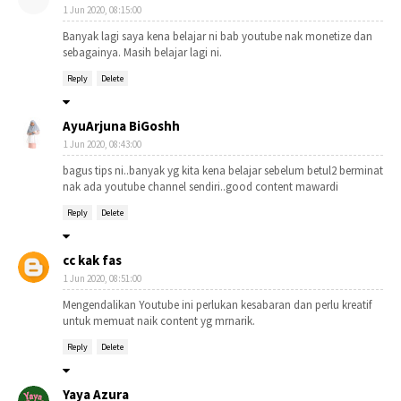
1 Jun 2020, 08:15:00
Banyak lagi saya kena belajar ni bab youtube nak monetize dan
sebagainya. Masih belajar lagi ni.
Reply
Delete
AyuArjuna BiGoshh
1 Jun 2020, 08:43:00
bagus tips ni..banyak yg kita kena belajar sebelum betul2 berminat
nak ada youtube channel sendiri..good content mawardi
Reply
Delete
cc kak fas
1 Jun 2020, 08:51:00
Mengendalikan Youtube ini perlukan kesabaran dan perlu kreatif
untuk memuat naik content yg mrnarik.
Reply
Delete
Yaya Azura