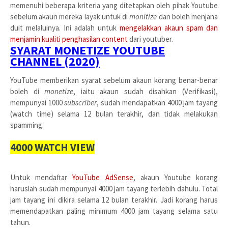
memenuhi beberapa kriteria yang ditetapkan oleh pihak Youtube
sebelum akaun mereka layak untuk di
monitize
dan boleh menjana
duit melaluinya. Ini adalah untuk
mengelakkan akaun spam dan
menjamin kualiti penghasilan content
dari youtuber.
SYARAT MONETIZE YOUTUBE
CHANNEL (2020)
YouTube memberikan syarat sebelum akaun korang benar-benar
boleh di
monetize
, iaitu akaun sudah disahkan (Verifikasi),
mempunyai 1000
subscriber
, sudah mendapatkan 4000 jam tayang
(watch time) selama 12 bulan terakhir, dan tidak melakukan
spamming.
4000 WATCH VIEW
Untuk mendaftar
YouTube AdSense
, akaun Youtube korang
haruslah sudah mempunyai 4000 jam tayang terlebih dahulu. Total
jam tayang ini dikira selama 12 bulan terakhir. Jadi korang harus
memendapatkan paling minimum 4000 jam tayang selama satu
tahun.