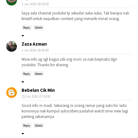
1 Jun 2020, 09:25:00
Saya ada channel youtube tp sekadar suka-suka. Tak berapa nak
kreatif untuk wujudkan content yang menarik minat orang.
Reply
Delete
Zaza Azman
1 Jun 2020, 09:56:00
Wow info yg sgt bagus utk org mcm za nak berjinak2 dgn
youtube. Thanks for sharing
Reply
Delete
Bebelan Cik Min
25 Jun 2020, 07:19:00
Good info ni madi. Sekarang ni orang ramai yang subs for subs
kononnya nak kumpul subscribers padahal watch time view lagi
penting sebenarnya
Reply
Delete