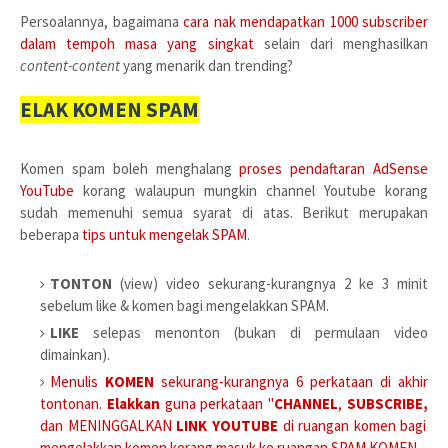
Persoalannya, bagaimana
cara nak mendapatkan 1000 subscriber
dalam tempoh masa yang singkat
selain dari menghasilkan
content-content
yang menarik dan trending?
ELAK KOMEN SPAM
Komen spam boleh menghalang
proses pendaftaran AdSense
YouTube
korang walaupun mungkin channel Youtube korang
sudah memenuhi semua syarat di atas. Berikut merupakan
beberapa
tips untuk mengelak SPAM
.
TONTON
(view) video sekurang-kurangnya 2 ke 3 minit
sebelum like & komen bagi mengelakkan SPAM.
LIKE
selepas menonton (bukan di permulaan video
dimainkan).
Menulis
KOMEN
sekurang-kurangnya 6 perkataan di akhir
tontonan.
Elakkan
guna perkataan "
CHANNEL
,
SUBSCRIBE,
dan MENINGGALKAN
LINK YOUTUBE
di ruangan komen bagi
mengelakkan komen korang masuk ke ruangan SPAM KOMEN.