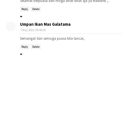
Selamat berpuasa dan moga sihat-sihat aja ya Mawardi ,..
Reply
Delete
Umpan Ikan Mas Galatama
7 May 2019, 09:46:00
Semangat dan semoga puasa kita lancar,.
Reply
Delete