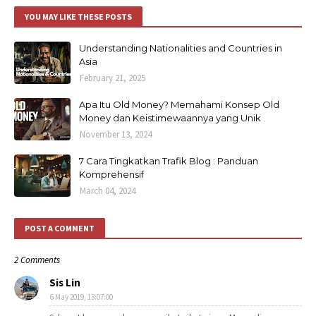
YOU MAY LIKE THESE POSTS
Understanding Nationalities and Countries in
Asia
February 21, 2025
Apa Itu Old Money? Memahami Konsep Old
Money dan Keistimewaannya yang Unik
November 13, 2024
7 Cara Tingkatkan Trafik Blog : Panduan
Komprehensif
March 04, 2024
POST A COMMENT
2 Comments
Sis Lin
6 May 2019, 13:07:00