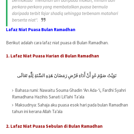
bermaksud “menahan diri daripada makan, minum dan
perkara-perkara yang membatalkan puasa bermula
daripada terbit fajar shadiq sehingga terbenam matahari
berserta niat“.
Lafaz Niat Puasa Bulan Ramadhan
Berikut adalah cara lafaz niat puasa di Bulan Ramadhan.
1. Lafaz Niat Puasa Harian di Bulan Ramadhan
نَوَيْتُ صَوْمَ غَدٍ أَنْ أَدَاءِ فَرْضِ رَمَضَانَ هَذِهِ السَّنَةِ لِلَّهِ تَعَالَى
Bahasa rumi: Nawaitu Souma Ghadin ‘An Ada-‘i, Fardhi Syahri
Ramadhana Hazihis Sanati Lil’lahi Ta’ala
Maksudnya: Sahaja aku puasa esok hari pada bulan Ramadhan
tahun ini kerana Allah Ta’ala
2. Lafaz Niat Puasa Sebulan di Bulan Ramadhan