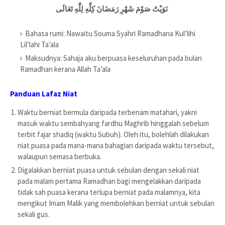
نَوَيْتُ صَوْمَ شَهْرِ رَمَضَانَ كِلِّهِ لِلَّهِ تَعَالَى
Bahasa rumi: Nawaitu Souma Syahri Ramadhana Kul’lihi
Lil’lahi Ta’ala
Maksudnya: Sahaja aku berpuasa keseluruhan pada bulan
Ramadhan kerana Allah Ta’ala
Panduan Lafaz Niat
Waktu berniat bermula daripada terbenam matahari, yakni
masuk waktu sembahyang fardhu Maghrib hinggalah sebelum
terbit fajar shadiq (waktu Subuh). Oleh itu, bolehlah dilakukan
niat puasa pada mana-mana bahagian daripada waktu tersebut,
walaupun semasa berbuka.
Digalakkan berniat puasa untuk sebulan dengan sekali niat
pada malam pertama Ramadhan bagi mengelakkan daripada
tidak sah puasa kerana terlupa berniat pada malamnya, kita
mengikut Imam Malik yang membolehkan berniat untuk sebulan
sekali gus.