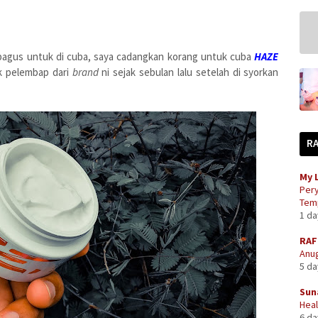
bagus untuk di cuba, saya cadangkan korang untuk cuba
HAZE
k pelembap dari
brand
ni sejak sebulan lalu setelah di syorkan
R
My 
Pery
Temp
1 d
RAF
Anug
5 d
Sun
Heal
6 d