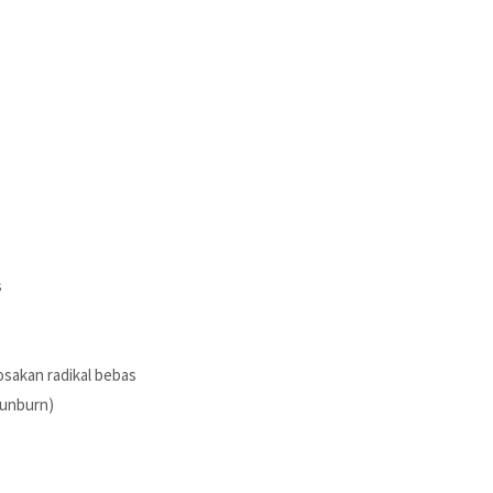
s
sakan radikal bebas
sunburn)