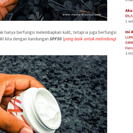
Aku 
BIL
1 w
Ini 
ak hanya berfungsi melembapkan kulit, tetapi ia juga berfungsi
LUM
lit kita dengan kandungan
SPF50
(
yang baik untuk melindungi
64M
Hari
2 m