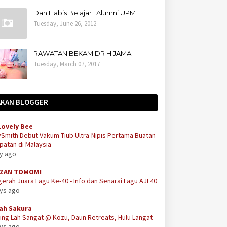
Dah Habis Belajar | Alumni UPM
Tuesday, June 26, 2012
RAWATAN BEKAM DR HIJAMA
Tuesday, March 07, 2017
AKAN BLOGGER
Lovely Bee
Smith Debut Vakum Tiub Ultra-Nipis Pertama Buatan
atan di Malaysia
ay ago
ZAN TOMOMI
erah Juara Lagu Ke-40 - Info dan Senarai Lagu AJL40
ays ago
ah Sakura
ing Lah Sangat @ Kozu, Daun Retreats, Hulu Langat
ays ago