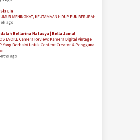
Sis Lin
A UMUR MENINGKAT, KEUTAMAAN HIDUP PUN BERUBAH
eek ago
Adalah Bellarina Natasya | Bella Jamal
OS EVOKE Camera Review: Kamera Digital Vintage
P Yang Berbaloi Untuk Content Creator & Pengguna
an
onths ago