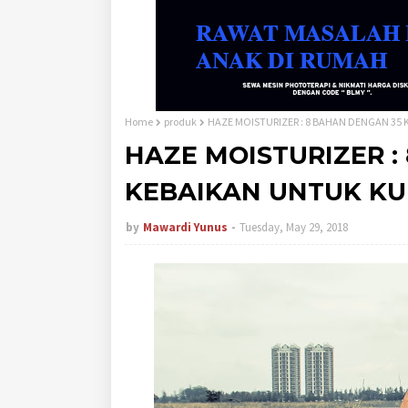
Home
produk
HAZE MOISTURIZER : 8 BAHAN DENGAN 35
HAZE MOISTURIZER :
KEBAIKAN UNTUK KU
by
Mawardi Yunus
Tuesday, May 29, 2018