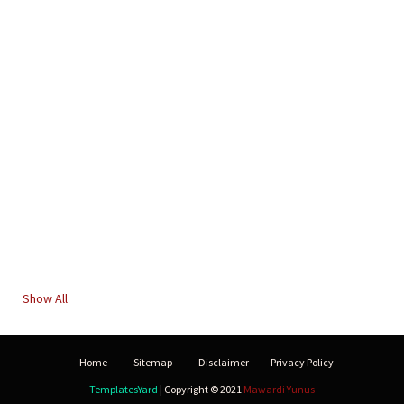
Show All
Home
Sitemap
Disclaimer
Privacy Policy
TemplatesYard
| Copyright © 2021
Mawardi Yunus