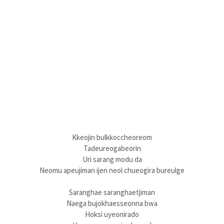
Kkeojin bulkkoccheoreom
Tadeureogabeorin
Uri sarang modu da
Neomu apeujiman ijen neol chueogira bureulge
Saranghae saranghaetjiman
Naega bujokhaesseonna bwa
Hoksi uyeonirado