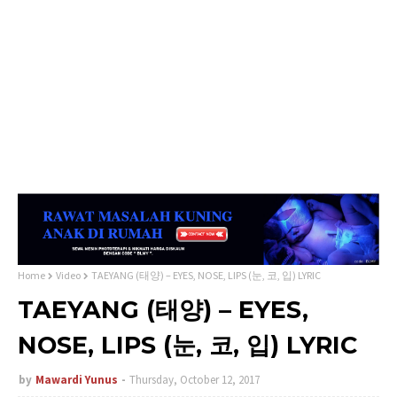
Home
Video
TAEYANG (태양) – EYES, NOSE, LIPS (눈, 코, 입) LYRIC
TAEYANG (태양) – EYES,
NOSE, LIPS (눈, 코, 입) LYRIC
by
Mawardi Yunus
Thursday, October 12, 2017