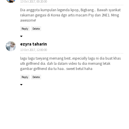
13 Oct 2017, 00:20:00
Dia anggota kumpulan legenda kpop, Bigbang... Bawah syarikat
rakaman gergasi di Korea dgn artis macam Psy dan 2NE1. Mmg
awesome!
Reply
Delete
ezyra taharin
13 Oct 2017, 12:00:00
lagu lagu taeyang memang best..especially lagu ni dia buat khas
utk girlfriend dia. dah la dalam video tu dia memang letak
gambar girlfriend dia tu haa.. sweet betul haha
Reply
Delete