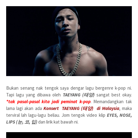
Bukan senang nak tengok saya dengar lagu bergenre k-pop ni.
Tapi lagu yang dibawa oleh
TAEYANG (태양)
sangat best okay.
*tak pasal-pasal kita jadi peminat k-pop
. Memandangkan tak
lama lagi akan ada
Konsert TAEYANG (태양) di Malaysia
, maka
terviral lah lagu-lagu beliau.
Jom tengok video klip
EYES, NOSE,
LIPS (눈, 코, 입)
dan lirik kat bawah ni.