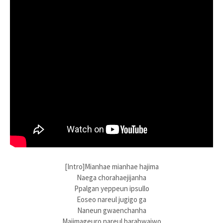
[Intro]Mianhae mianhae hajima
Naega chorahaejijanha
Ppalgan yeppeun ipsullo
Eoseo nareul jugigo ga
Naneun gwaenchanha
Majimageuro nareul barabwajwo