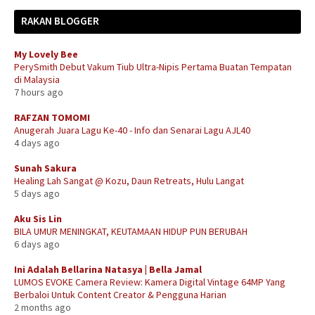
RAKAN BLOGGER
My Lovely Bee
PerySmith Debut Vakum Tiub Ultra-Nipis Pertama Buatan Tempatan
di Malaysia
7 hours ago
RAFZAN TOMOMI
Anugerah Juara Lagu Ke-40 - Info dan Senarai Lagu AJL40
4 days ago
Sunah Sakura
Healing Lah Sangat @ Kozu, Daun Retreats, Hulu Langat
5 days ago
Aku Sis Lin
BILA UMUR MENINGKAT, KEUTAMAAN HIDUP PUN BERUBAH
6 days ago
Ini Adalah Bellarina Natasya | Bella Jamal
LUMOS EVOKE Camera Review: Kamera Digital Vintage 64MP Yang
Berbaloi Untuk Content Creator & Pengguna Harian
2 months ago