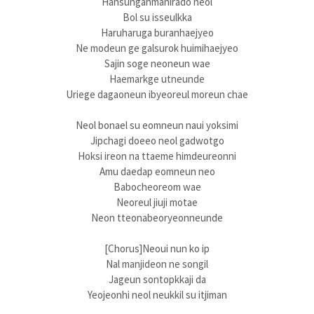
Hansunganmanirado neol
Bol su isseulkka
Haruharuga buranhaejyeo
Ne modeun ge galsurok huimihaejyeo
Sajin soge neoneun wae
Haemarkge utneunde
Uriege dagaoneun ibyeoreul moreun chae
Neol bonael su eomneun naui yoksimi
Jipchagi doeeo neol gadwotgo
Hoksi ireon na ttaeme himdeureonni
Amu daedap eomneun neo
Babocheoreom wae
Neoreul jiuji motae
Neon tteonabeoryeonneunde
[Chorus]Neoui nun ko ip
Nal manjideon ne songil
Jageun sontopkkaji da
Yeojeonhi neol neukkil su itjiman