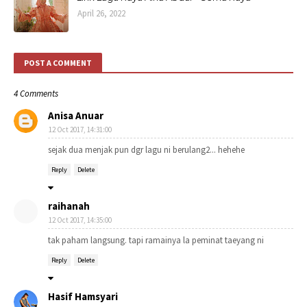
April 26, 2022
POST A COMMENT
4 Comments
Anisa Anuar
12 Oct 2017, 14:31:00
sejak dua menjak pun dgr lagu ni berulang2... hehehe
Reply
Delete
raihanah
12 Oct 2017, 14:35:00
tak paham langsung. tapi ramainya la peminat taeyang ni
Reply
Delete
Hasif Hamsyari