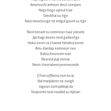
Amureochi anheun deut useojwo
Nega bogo sipeul ttae
Gieokhal su itge
Naui meorissoge ne eolgul geuril su itge
Neol bonael su eomneun naui yoksimi
Jipchagi doeeo neol gadwotgo
Hoksi ireon na ttaeme himdeureonni
Amu daedap eomneun neo
Babocheoreom wae
Neoreul jiuji motae
Neon tteonabeoryeonneunde
[Chorus]Neoui nun ko ip
Nal manjideon ne songil
Jageun sontopkkaji da
Yeojeonhi neol neukkil su itjiman