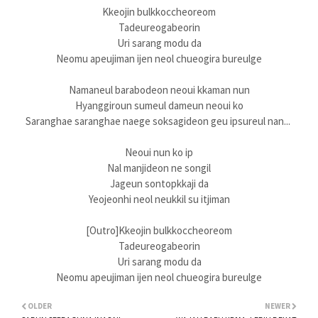
Kkeojin bulkkoccheoreom
Tadeureogabeorin
Uri sarang modu da
Neomu apeujiman ijen neol chueogira bureulge
Namaneul barabodeon neoui kkaman nun
Hyanggiroun sumeul dameun neoui ko
Saranghae saranghae naege soksagideon geu ipsureul nan...
Neoui nun ko ip
Nal manjideon ne songil
Jageun sontopkkaji da
Yeojeonhi neol neukkil su itjiman
[Outro]Kkeojin bulkkoccheoreom
Tadeureogabeorin
Uri sarang modu da
Neomu apeujiman ijen neol chueogira bureulge
OLDER
NEWER