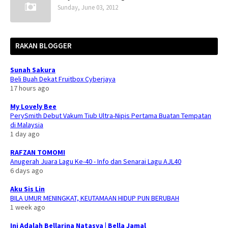
Sunday, June 03, 2012
RAKAN BLOGGER
Sunah Sakura
Beli Buah Dekat Fruitbox Cyberjaya
17 hours ago
My Lovely Bee
PerySmith Debut Vakum Tiub Ultra-Nipis Pertama Buatan Tempatan
di Malaysia
1 day ago
RAFZAN TOMOMI
Anugerah Juara Lagu Ke-40 - Info dan Senarai Lagu AJL40
6 days ago
Aku Sis Lin
BILA UMUR MENINGKAT, KEUTAMAAN HIDUP PUN BERUBAH
1 week ago
Ini Adalah Bellarina Natasya | Bella Jamal