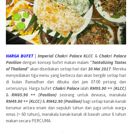
HARGA BUFET
|
Imperial Chakri Palace KLCC
&
Chakri Palace
Pavilion
dengan konsep bufet makan malam "
Tantalizing Tastes
of Thailand
" akan disediakan setiap hari dari
30 Mei 2017
. Mereka
menyediakan tiga menu yang berbeza dan akan bergilir setiap hari
di bulan Ramadhan dan dibuka dari jam 07:00 petang dan
seterusnya. Harga bufet
Chakri Palace
ialah
RM95.90 ++ (KLCC)
&
RM85.90 ++ (Pavilion)
seorang untuk dewasa, manakala
RM49.90 ++ (KLCC)
&
RM42.90 (Pavilion)
bagi setiap kanak-kanak
berumur antara enam dan sepuluh tahun dan juga untuk warga
emas (> 60 tahun), manakala kanak-kanak di bawah umur 6 tahun
makan secara PERCUMA.