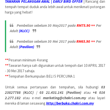
TAWARAN PELANGGAN AWAL | EARLY BIRD OFFER
|
Rancang dan
tempah tempat duduk anda lebih awal untuk menikmati potongan
harga yang hebat!
Pembelian sebelum 30 May2017 pada
RM75.90 ++
Per
Adult
(KLCC)
Pembelian sebelum 30 Mei 2017 pada
RM65.90 ++
Per
Adult
(Pavilion)
**
Pesanan minimum 4 orang
**
Tawaran hanya sah digunakan untuk tempoh dari 10 APRIL 2017
- 30 Mei 2017 sahaja.
**
Tempahan Berkumpulan BELI 5 PERCUMA 1
Untuk semua pertanyaan dan tempahan, sila hubungi
03
23827788 (KLCC)
/
03 21.431.141 (Pavilion)
atau
+6
016
2.277.182
atau e-mel
marketing@chakri.com.my
atau layari
mereka di laman sesawang
http://berbuka.chakri.com.my