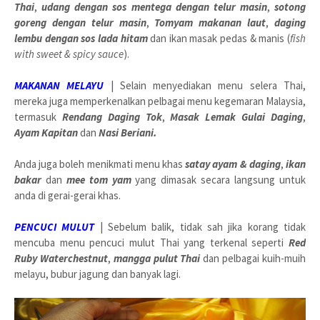
Thai
,
udang dengan sos mentega dengan telur masin
,
sotong
goreng dengan telur masin
,
Tomyam makanan laut
,
daging
lembu dengan sos lada hitam
dan ikan masak pedas & manis (
fish
with sweet & spicy sauce
).
MAKANAN MELAYU
| Selain menyediakan menu selera Thai,
mereka juga memperkenalkan pelbagai menu kegemaran Malaysia,
termasuk
Rendang Daging Tok
,
Masak Lemak Gulai Daging
,
Ayam Kapitan
dan
Nasi Beriani.
Anda juga boleh menikmati menu khas
satay ayam & daging
,
ikan
bakar
dan
mee tom yam
yang dimasak secara langsung untuk
anda di gerai-gerai khas.
PENCUCI MULUT
| Sebelum balik, tidak sah jika korang tidak
mencuba menu pencuci mulut Thai yang terkenal seperti
Red
Ruby Waterchestnut
,
mangga pulut Thai
dan pelbagai kuih-muih
melayu, bubur jagung dan banyak lagi.