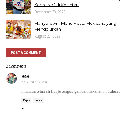
Korea No.1 di Kelantan
December 23, 2023
Marrybrown : Menu Fiesta Mexicana yang
Menggiurkan
August 25, 2023
POST A COMMENT
1 Comments
Kae
4 Apr 2017, 18:34:00
hmmmm telan air liur je tengok gambar makanan ni huhuhu
Reply
Delete