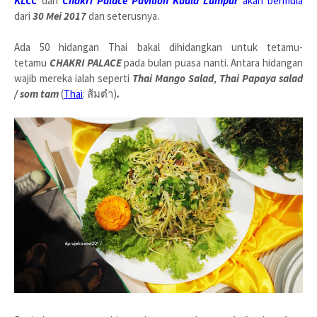
KLCC
dan
Chakri Palace Pavilion Kuala Lumpur
akan bermula
dari
30 Mei 2017
dan seterusnya.
Ada 50 hidangan Thai bakal dihidangkan untuk tetamu-
tetamu
CHAKRI PALACE
pada bulan puasa nanti. Antara hidangan
wajib mereka ialah seperti
Thai Mango Salad
,
Thai Papaya salad
/ som tam
(
Thai
: ส้มตำ)
.