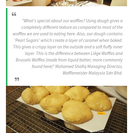
"What's special about our waffles? Using dough gives a
completely different texture as compared to most of the
waffles we are used to eating here. Also, our dough contains
'Pearl Sugars' which create a layer of caramel when baked.
This gives a crispy layer on the outside and a soft fluffy inner
layer. This is the difference between Liège Waffles and
Brussels Waffles (made from liquid batter; more commonly
found here)" Mohamed Shafiq Managing Director,
Wafflemeister Malaysia Sdn Bhd.