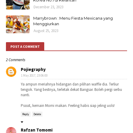
Korea No.1 di Kelantan
December 23, 2023
Marrybrown : Menu Fiesta Mexicana yang
Menggiurkan
August 25, 2023
POST A COMMENT
2 Comments
Pojiegraphy
1 May 2017, 23:06:00
Ya ampun meriahnya hidangan dan pilihan waffle dia. Terliur
tengok. Yang bestnya, terletak dekat Bangsar. Boleh pergi serbu
nanti.
Psssst, kemain Momi makan. Feeling habis siap jeling uols!
Reply
Delete
Rafzan Tomomi