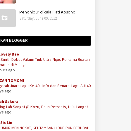
Penghibur dikala Hati Kosong
Saturday, June 09, 2012
AKAN BLOGGER
Lovely Bee
Smith Debut Vakum Tiub Ultra-Nipis Pertama Buatan
atan di Malaysia
hours ago
ZAN TOMOMI
erah Juara Lagu Ke-40 - Info dan Senarai Lagu AJL40
ays ago
ah Sakura
ing Lah Sangat @ Kozu, Daun Retreats, Hulu Langat
ays ago
Sis Lin
A UMUR MENINGKAT, KEUTAMAAN HIDUP PUN BERUBAH