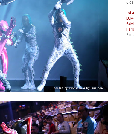
6 d
Ini 
LUM
64M
Hari
2 m