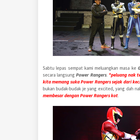
Sabtu lepas sempat kami meluangkan masa ke
secara langsung
Power Rangers
.
*peluang nak t
kita memang suka Power Rangers sejak dari keci
bukan budak-budak je yang excited, yang dah na
membesar dengan Power Rangers kot
.