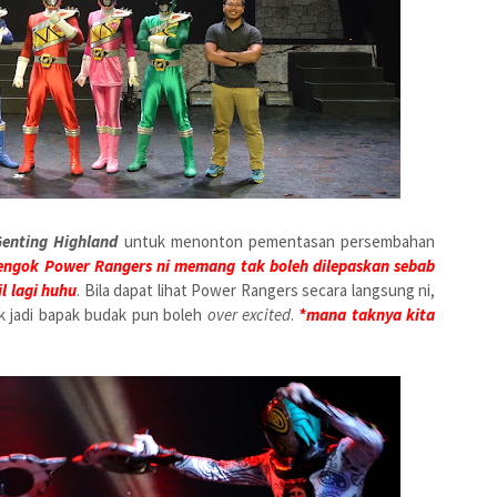
Genting Highland
untuk menonton pementasan persembahan
engok Power Rangers ni memang tak boleh dilepaskan sebab
l lagi huhu
. Bila dapat lihat Power Rangers secara langsung ni,
k jadi bapak budak pun boleh
over excited
.
*mana taknya kita