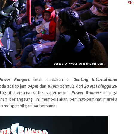
Sho
Power Rangers
telah diadakan di
Genting International
ada setiap jam
04pm
dan
09pm
bermula dari
28 MEI hingga 26
fotografi bersama watak superheroes
Power Rangers
ini juga
ahan berlangsung. Ini membolehkan peminat-peminat mereka
an mengambil gambar bersama.