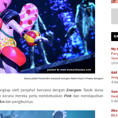
R
My 
Pery
Temp
10 
RAF
Anug
kuasa jahat
Poisandra menjadi saingan hebat buat 5 Power Rangers
4 d
tangkap oleh penjahat bersama dengan
Energem
. Nasib dunia
Sun
in kerana mereka perlu membebaskan
Pink
dan mendapatkan
Heal
5 d
dra
dan pengikutnya.
Aku 
BIL