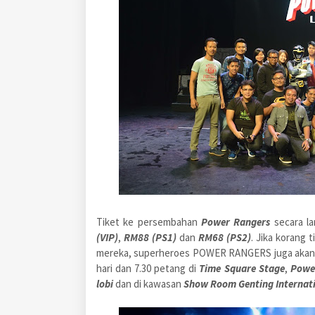
Tiket ke persembahan
Power Rangers
secara l
(VIP)
,
RM88 (PS1)
dan
RM68 (PS2)
. Jika korang
mereka, superheroes POWER RANGERS juga akan b
hari dan 7.30 petang di
Time Square Stage
,
Power
lobi
dan di kawasan
Show Room Genting Internat