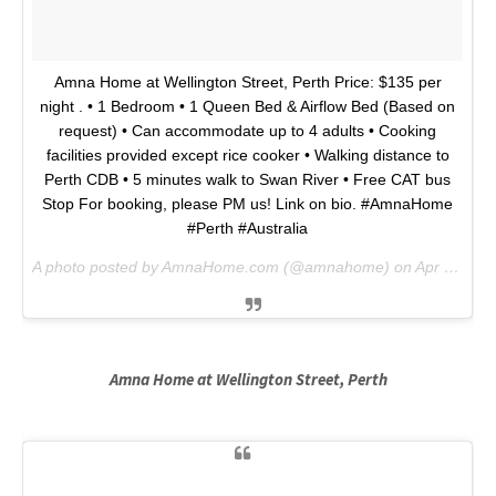
Amna Home at Wellington Street, Perth Price: $135 per
night . • 1 Bedroom • 1 Queen Bed & Airflow Bed (Based on
request) • Can accommodate up to 4 adults • Cooking
facilities provided except rice cooker • Walking distance to
Perth CDB • 5 minutes walk to Swan River • Free CAT bus
Stop For booking, please PM us! Link on bio. #AmnaHome
#Perth #Australia
A photo posted by AmnaHome.com (@amnahome) on
Apr 2, 2016 at 10:23am PDT
Amna Home at Wellington Street, Perth