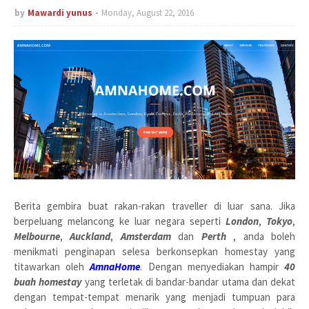
by
Mawardi yunus
Monday, August 22, 2016
Berita gembira buat rakan-rakan traveller di luar sana. Jika
berpeluang melancong ke luar negara seperti
London
,
Tokyo
,
Melbourne
,
Auckland
,
Amsterdam
dan
Perth
, anda boleh
menikmati penginapan selesa berkonsepkan homestay yang
titawarkan oleh
AmnaHome
. Dengan menyediakan hampir
40
buah homestay
yang terletak di bandar-bandar utama dan dekat
dengan tempat-tempat menarik yang menjadi tumpuan para