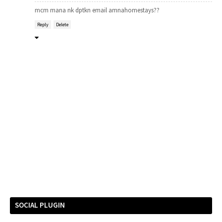
mcm mana nk dptkn email amnahomestays??
Reply
Delete
SOCIAL PLUGIN