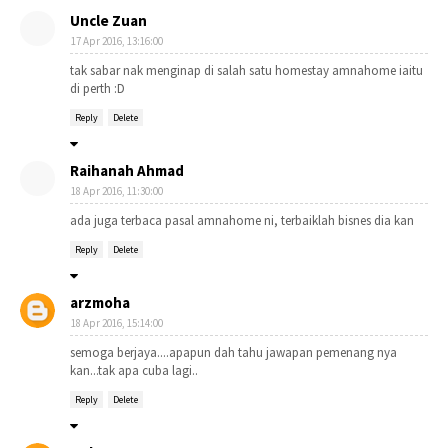
Uncle Zuan
17 Apr 2016, 13:16:00
tak sabar nak menginap di salah satu homestay amnahome iaitu
di perth :D
Reply
Delete
Raihanah Ahmad
18 Apr 2016, 11:30:00
ada juga terbaca pasal amnahome ni, terbaiklah bisnes dia kan
Reply
Delete
arzmoha
18 Apr 2016, 15:14:00
semoga berjaya....apapun dah tahu jawapan pemenang nya
kan...tak apa cuba lagi..
Reply
Delete