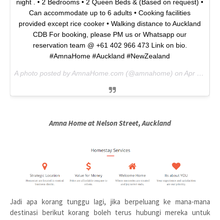
night . • 2 Bedrooms • 2 Queen Beds & (Based on request) •
Can accommodate up to 6 adults • Cooking facilities
provided except rice cooker • Walking distance to Auckland
CDB For booking, please PM us or Whatsapp our
reservation team @ +61 402 966 473 Link on bio.
#AmnaHome #Auckland #NewZealand
A photo posted by AmnaHome.com (@amnahome) on
Apr 1, 2016 at 11:31pm PDT
Amna Home at Nelson Street, Auckland
Jadi apa korang tunggu lagi, jika berpeluang ke mana-mana
destinasi berikut korang boleh terus hubungi mereka untuk