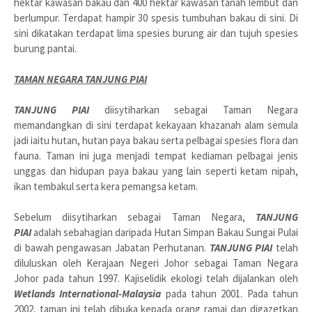
hektar kawasan bakau dan 400 hektar kawasan tanah lembut dan
berlumpur. Terdapat hampir 30 spesis tumbuhan bakau di sini. Di
sini dikatakan terdapat lima spesies burung air dan tujuh spesies
burung pantai.
TAMAN NEGARA TANJUNG PIAI
TANJUNG PIAI
diisytiharkan sebagai Taman Negara
memandangkan di sini terdapat kekayaan khazanah alam semula
jadi iaitu hutan, hutan paya bakau serta pelbagai spesies flora dan
fauna. Taman ini juga menjadi tempat kediaman pelbagai jenis
unggas dan hidupan paya bakau yang lain seperti ketam nipah,
ikan tembakul serta kera pemangsa ketam.
Sebelum diisytiharkan sebagai Taman Negara,
TANJUNG
PIAI
adalah sebahagian daripada Hutan Simpan Bakau Sungai Pulai
di bawah pengawasan Jabatan Perhutanan.
TANJUNG PIAI
telah
diluluskan oleh Kerajaan Negeri Johor sebagai Taman Negara
Johor pada tahun 1997. Kajiselidik ekologi telah dijalankan oleh
Wetlands International-Malaysia
pada tahun 2001. Pada tahun
2002, taman ini telah dibuka kepada orang ramai dan digazetkan