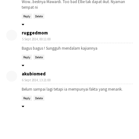
Wow...bestnya Mawardi. Too bad Ellie tak dapat ikut. Nyaman
tempat ni
Reply
Delete
ruggedmom
5 Sept 2014, 00:11:00
Bagus bagus ! Sungguh mendalam kajiannya
Reply
Delete
akubiomed
6 Sept 2014, 13:21:00
Belum sampai lagi tetapi ia mempunyai fakta yang menarik.
Reply
Delete