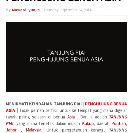
by
Mawardi yunus
Thursday, September 04, 2014
MENIKMATI KEINDAHAN TANJUNG PIAI
|
PENGHUJUNG BENUA
ASIA
| Tidak pernah terfikir untuk ke tempat yang mana digelar
tanah paling selatan di benua
Asia
. Dan ia adalah
TANJUNG
PIAI
,
yang mana
terletak dalam mukim
Kukup
, daerah
Pontian
,
Johor
,
Malaysia
. Untuk pengetahuan korang,
TANJUNG