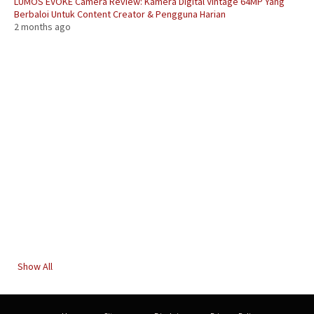
LUMOS EVOKE Camera Review: Kamera Digital Vintage 64MP Yang
Berbaloi Untuk Content Creator & Pengguna Harian
2 months ago
Show All