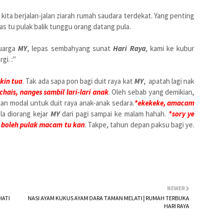
ita berjalan-jalan ziarah rumah saudara terdekat. Yang penting
s tu pulak balik tunggu orang datang pula.
luarga
MY
, lepas sembahyang sunat
Hari Raya
, kami ke kubur
gi. :"
kin tua
. Tak ada sapa pon bagi duit raya kat
MY
, apatah lagi nak
chais, nanges sambil lari-lari anak
. Oleh sebab yang demikian,
n modal untuk duit raya anak-anak sedara.
*ekekeke, amacam
la diorang kejar
MY
dari pagi sampai ke malam hahah.
*sory ye
 boleh pulak macam tu kan
. Takpe, tahun depan paksu bagi ye.
NEWER
HATI
NASI AYAM KUKUS AYAM DARA TAMAN MELATI | RUMAH TERBUKA
HARI RAYA