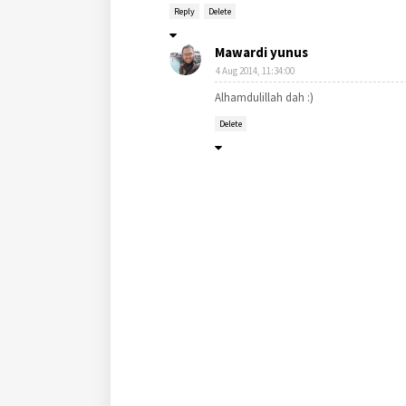
Reply
Delete
Mawardi yunus
4 Aug 2014, 11:34:00
Alhamdulillah dah :)
Delete