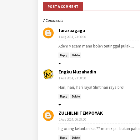
POST A COMMENT
7 Comments
tararaagaga
1 Aug 2014, 23:06:00
Adeh! Macam mana boleh tertinggal pulak....
Reply
Delete
Engku Muzahadin
1 Aug 2014, 23:38:00
Hari, hari, hari raya! Slmt hari raya bro!
Reply
Delete
ZULHILMI TEMPOYAK
2 Aug 2014, 06:59:00
hg orang kelantan ke..?? mcm x ja.. bukan paha
Reply
Delete