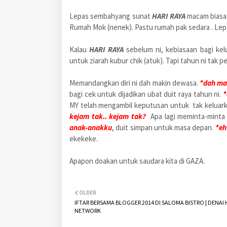
Lepas sembahyang sunat
HARI RAYA
macam biasa k
Rumah Mok (nenek). Pastu rumah pak sedara . Lepa
Kalau
HARI RAYA
sebelum ni, kebiasaan bagi ke
untuk ziarah kubur chik (atuk). Tapi tahun ni tak per
Memandangkan diri ni dah makin dewasa.
*dah ma
bagi cek untuk dijadikan ubat duit raya tahun ni.
*
MY telah mengambil keputusan untuk tak keluarka
kejam tak.. kejam tak?
Apa lagi meminta-minta 
anak-anakku
, duit simpan untuk masa depan.
*eh
ekekeke.
Apapon doakan untuk saudara kita di GAZA.
OLDER
IFTAR BERSAMA BLOGGER 2014 DI SALOMA BISTRO | DENAI 
NETWORK