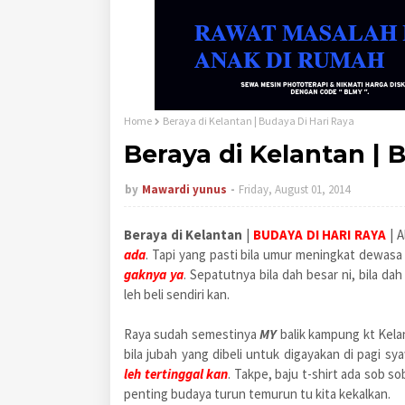
Home
Beraya di Kelantan | Budaya Di Hari Raya
Beraya di Kelantan | 
by
Mawardi yunus
Friday, August 01, 2014
Beraya di Kelantan
|
BUDAYA DI HARI RAYA
| A
ada
. Tapi yang pasti bila umur meningkat dewas
gaknya ya
. Sepatutnya bila dah besar ni, bila da
leh beli sendiri kan.
Raya sudah semestinya
MY
balik kampung kt Kela
bila jubah yang dibeli untuk digayakan di pagi sya
leh tertinggal kan
. Takpe, baju t-shirt ada sob s
penting budaya turun temurun tu kita kekalkan.