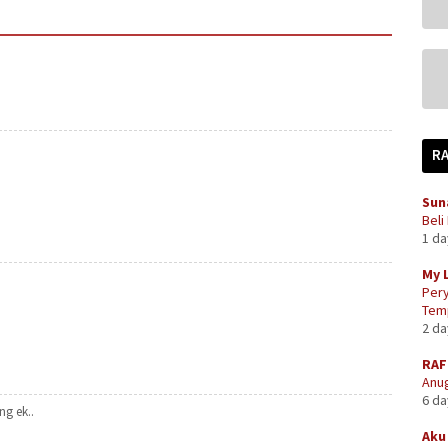
R
Sun
Beli
1 d
My 
Pery
Temp
2 d
RAF
Anug
6 d
ng ek..
Aku 