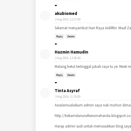
akubiomed
2 Aug 2014, 12:27:00
Selamat menyambut Hari Raya Aidilfitri. Maaf Za
Reply
Delete
Hazmin Hamudin
2 Aug 2014, 13:38:00
Malang betul tertinggal jubah raya tu ye. Mesti
Reply
Delete
Tinta Asyraf
3 Aug 2014, 11:35:00
Assalamualaikum admin saya nak mohon dimasukk
http://bekamdanurutkerumahanda.blogspot.c
Harap admin sudi untuk memasukkan blog saya 