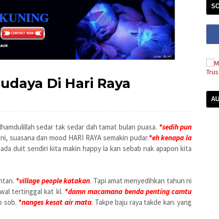
SO
Budaya Di Hari Raya
A
lhamdulillah sedar tak sedar dah tamat bulan puasa.
*sedih pun
a ni, suasana dan mood HARI RAYA semakin pudar.
*eh kenapa la
h ada duit sendiri kita makin happy la kan sebab nak apapon kita
ntan.
*village people katakan
. Tapi amat menyedihkan tahun ni
wal tertinggal kat kl.
*damn macamana benda penting camtu
ob sob.
*nanges kesat air mata
. Takpe baju raya takde kan. yang