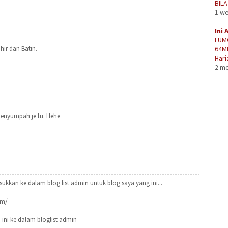
BIL
1 w
Ini 
LUM
hir dan Batin.
64M
Hari
2 m
 menyumpah je tu. Hehe
an ke dalam blog list admin untuk blog saya yang ini...
om/
ini ke dalam bloglist admin