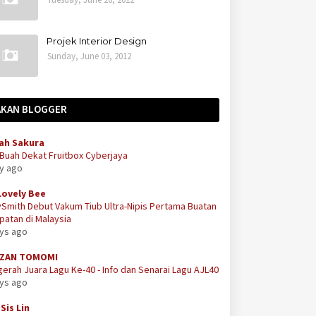
Projek Interior Design
Sunday, June 03, 2012
AKAN BLOGGER
ah Sakura
 Buah Dekat Fruitbox Cyberjaya
ay ago
Lovely Bee
Smith Debut Vakum Tiub Ultra-Nipis Pertama Buatan
atan di Malaysia
ays ago
ZAN TOMOMI
erah Juara Lagu Ke-40 - Info dan Senarai Lagu AJL40
ays ago
Sis Lin