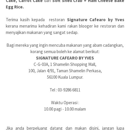
Cake,
Carrot Cake
dan
Soft Shell Crab + Ham Cheese Bake
Egg Rice.
Terima kasih kepada restoran
Signature Cafearo by Yves
kerana menarima kehadiran kami rakan blooger ke restoran dan
menyajikan makanan yang sangat sedap.
Bagi mereka yang ingin mencuba makanan yang abam cadangkan,
korang semua boleh ke alamat berikut:
SIGNATURE CAFEARO BY YVES
C-G-03A, 1 Shamelin Shopping Mall,
100, Jalan 4/91, Taman Shamelin Perkasa,
56100 Kuala Lumpur.
Tel : 03-9286 6811
Waktu Operasi :
10.00 pagi - 10.00 malam
Jika anda berpeluang datang dan makan disini, jangan lupa