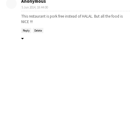
Anonymous
5 Jun 2014, 18:44:00
This restaurant is pork free instead of HALAL. But all the food is
NICE !!!
Reply
Delete