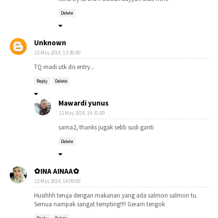
Delete
Unknown
12 May 2014, 13:38:00
TQ madi utk dis entry...
Reply
Delete
Mawardi yunus
12 May 2014, 14:31:00
sama2, thanks jugak sebb sudi ganti
Delete
✿INA AINAA✿
12 May 2014, 14:09:00
Husihhh teruja dengan makanan yang ada salmon salmon tu.
Semua nampak sangat tempting!!!! Geram tengok