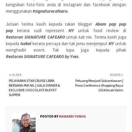
kongsikan foto-foto anda di instagram dan facebook dengan
menggunakan
#signaturecafearo.
Jutaan terima kasih kepada rakan blogger
Abam pap pap
pap
kerana sudi represent
MY
untuk food review di
Restoran SIGNATURE CAFEARO
untuk kali nie. Terima kasih juga
kepada
Isabel
kerana percaya dan tak jemu menjemput
MY
untuk
menghadiri event. Tak lupa juga kepada pihak
Restoran SIGNATURE CAFEARO by Yves
.
OLDER
NEWER
PELAYARAN STAR CRUISE LIBRA
Peluang Menjadi Sukarelawan |
BERSAMA PAK NIL | GALA DINNER &
Press Conference Shopping Raya
EXCLUSIVE CHOCOLATE BUFFET
2014 Anak Yatim
SUPPER
POSTED BY
MAWARDI YUNUS