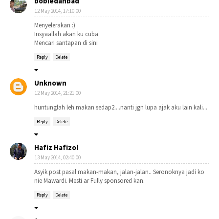
bobiedanbad
12 May 2014, 17:10:00
Menyelerakan :)
Insyaallah akan ku cuba
Mencari santapan di sini
Reply
Delete
Unknown
12 May 2014, 21:21:00
huntunglah leh makan sedap2....nanti jgn lupa ajak aku lain kali...
Reply
Delete
Hafiz Hafizol
13 May 2014, 02:40:00
Asyik post pasal makan-makan, jalan-jalan.. Seronoknya jadi ko
nie Mawardi. Mesti ar Fully sponsored kan.
Reply
Delete