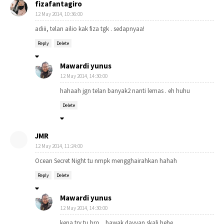
fizafantagiro
12 May 2014, 10:36:00
adiii, telan ailio kak fiza tgk . sedapnyaa!
Reply
Delete
Mawardi yunus
12 May 2014, 14:30:00
hahaah jgn telan banyak2 nanti lemas . eh huhu
Delete
JMR
12 May 2014, 11:24:00
Ocean Secret Night tu nmpk mengghairahkan hahah
Reply
Delete
Mawardi yunus
12 May 2014, 14:30:00
kena try tu bro... bawak dayyan skali hehe