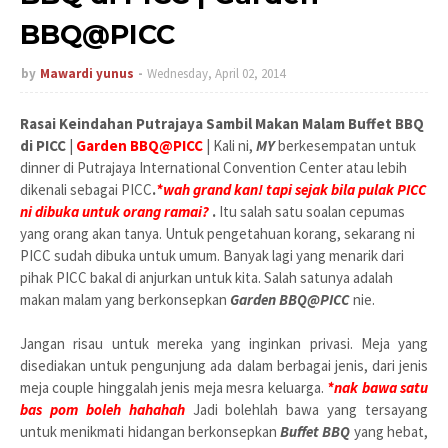
BBQ@PICC
by
Mawardi yunus
Wednesday, April 02, 2014
Rasai Keindahan Putrajaya Sambil Makan Malam Buffet BBQ
di PICC
|
Garden BBQ@PICC
| Kali ni,
MY
berkesempatan untuk
dinner di Putrajaya International Convention Center atau lebih
dikenali sebagai PICC
.
*wah grand kan! tapi sejak bila pulak PICC
ni dibuka untuk orang ramai?
.
Itu salah satu soalan cepumas
yang orang akan tanya. Untuk pengetahuan korang, sekarang ni
PICC sudah dibuka untuk umum. Banyak lagi yang menarik dari
pihak PICC bakal di anjurkan untuk kita. Salah satunya adalah
makan malam yang berkonsepkan
Garden BBQ@PICC
nie.
Jangan risau untuk mereka yang inginkan privasi. Meja yang
disediakan untuk pengunjung ada dalam berbagai jenis, dari jenis
meja couple hinggalah jenis meja mesra keluarga.
*nak bawa satu
bas pom boleh hahahah
Jadi bolehlah bawa yang tersayang
untuk menikmati hidangan berkonsepkan
Buffet BBQ
yang hebat,