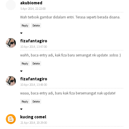
akubiomed
5 Apr 2014, 22:22:00
Wah terboik gambar didalam entri. Terasa seperti berada disana.
Reply
Delete
fizafantagiro
10 Apr 2014, 13:47:00
wahh, baca entry adi, kak fiza baru semangat nk update .sobss :)
Reply
Delete
fizafantagiro
10 Apr 2014, 13:48:00
waaa, baca entry adi, baru kak fiza bersemangat nak update!
Reply
Delete
kucing comel
21 Apr 2014, 20:29:00