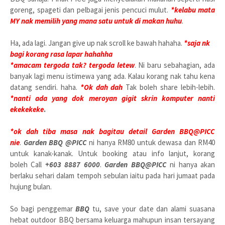
goreng, spageti dan pelbagai jenis pencuci mulut.
*kelabu mata
MY nak memilih yang mana satu untuk di makan huhu
.
Ha, ada lagi. Jangan give up nak scroll ke bawah hahaha.
*saja nk
bagi korang rasa lapar hahahha
*amacam tergoda tak? tergoda letew
. Ni baru sebahagian, ada
banyak lagi menu istimewa yang ada. Kalau korang nak tahu kena
datang sendiri. haha.
*Ok dah dah
Tak boleh share lebih-lebih.
*nanti ada yang dok meroyan gigit skrin komputer nanti
ekekekeke
.
*ok dah tiba masa nak bagitau detail Garden BBQ@PICC
nie
.
Garden BBQ @PICC
ni hanya RM80 untuk dewasa dan RM40
untuk kanak-kanak. Untuk booking atau info lanjut, korang
boleh Call
+603 8887 6000
.
Garden BBQ@PICC
ni hanya akan
berlaku sehari dalam tempoh sebulan iaitu pada hari jumaat pada
hujung bulan.
So bagi penggemar
BBQ
tu, save your date dan alami suasana
hebat outdoor BBQ bersama keluarga mahupun insan tersayang