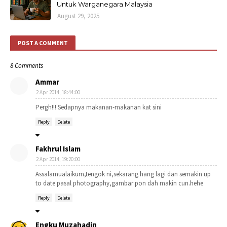
Untuk Warganegara Malaysia
August 29, 2025
POST A COMMENT
8 Comments
Ammar
2 Apr 2014, 18:44:00
Pergh!!! Sedapnya makanan-makanan kat sini
Reply
Delete
Fakhrul Islam
2 Apr 2014, 19:20:00
Assalamualaikum,tengok ni,sekarang hang lagi dan semakin up
to date pasal photography,gambar pon dah makin cun.hehe
Reply
Delete
Engku Muzahadin