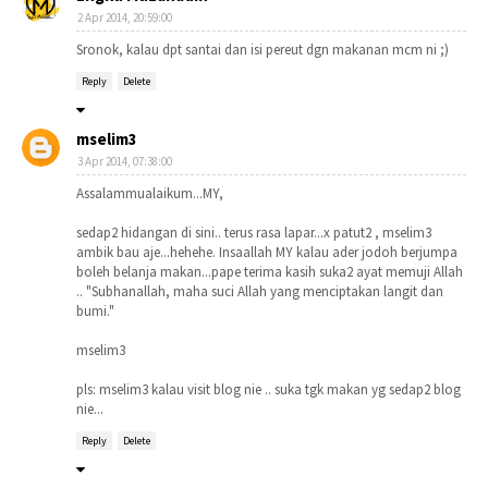
2 Apr 2014, 20:59:00
Sronok, kalau dpt santai dan isi pereut dgn makanan mcm ni ;)
Reply
Delete
mselim3
3 Apr 2014, 07:38:00
Assalammualaikum...MY,
sedap2 hidangan di sini.. terus rasa lapar...x patut2 , mselim3
ambik bau aje...hehehe. Insaallah MY kalau ader jodoh berjumpa
boleh belanja makan...pape terima kasih suka2 ayat memuji Allah
.. "Subhanallah, maha suci Allah yang menciptakan langit dan
bumi."
mselim3
pls: mselim3 kalau visit blog nie .. suka tgk makan yg sedap2 blog
nie...
Reply
Delete