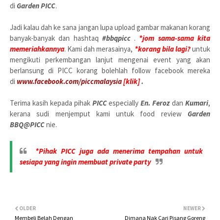
di
Garden PICC
.
Jadi kalau dah ke sana jangan lupa upload gambar makanan korang
banyak-banyak dan hashtaq
#bbqpicc
.
*jom sama-sama kita
memeriahkannya
. Kami dah merasainya,
*korang bila lagi?
untuk
mengikuti perkembangan lanjut mengenai event yang akan
berlansung di PICC korang bolehlah follow facebook mereka
di
www.facebook.com/piccmalaysia
[klik]
.
Terima kasih kepada pihak
PICC
especially
En. Feroz
dan
Kumari
,
kerana sudi menjemput kami untuk food review
Garden
BBQ@PICC
nie.
*Pihak PICC juga ada menerima tempahan untuk
sesiapa yang ingin membuat private party
OLDER
NEWER
Membeli Belah Dengan
Dimana Nak Cari Pisang Goreng