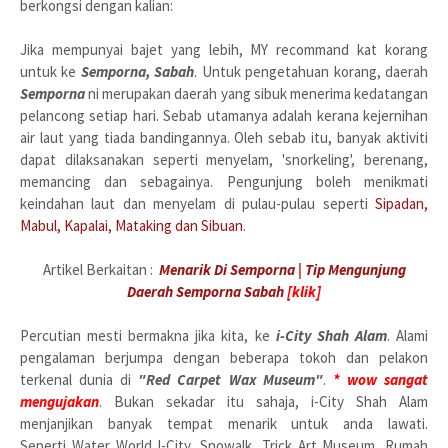
berkongsi dengan kalian:
Jika mempunyai bajet yang lebih, MY recommand kat korang
untuk ke
Semporna, Sabah
. Untuk pengetahuan korang, daerah
Semporna
ni merupakan daerah yang sibuk menerima kedatangan
pelancong setiap hari. Sebab utamanya adalah kerana kejernihan
air laut yang tiada bandingannya. Oleh sebab itu, banyak aktiviti
dapat dilaksanakan seperti menyelam, 'snorkeling', berenang,
memancing dan sebagainya. Pengunjung boleh menikmati
keindahan laut dan menyelam di pulau-pulau seperti
Sipadan,
Mabul, Kapalai, Mataking dan Sibuan
.
Artikel Berkaitan :
Menarik Di Semporna | Tip Mengunjung
Daerah Semporna Sabah
[klik]
Percutian mesti bermakna jika kita, ke
i-City Shah Alam
. Alami
pengalaman berjumpa dengan beberapa tokoh dan pelakon
terkenal dunia di
"Red Carpet Wax Museum"
.
* wow sangat
mengujakan
. Bukan sekadar itu sahaja, i-City Shah Alam
menjanjikan banyak tempat menarik untuk anda lawati.
Seperti Water World I-City, Snowalk, Trick Art Museum, Rumah