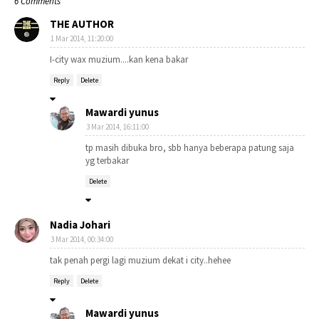
6 Comments
THE AUTHOR
1 Mar 2014, 11:20:00
I-city wax muzium....kan kena bakar
Reply
Delete
Mawardi yunus
3 Mar 2014, 16:11:00
tp masih dibuka bro, sbb hanya beberapa patung saja
yg terbakar
Delete
Nadia Johari
3 Mar 2014, 00:34:00
tak penah pergi lagi muzium dekat i city..hehee
Reply
Delete
Mawardi yunus