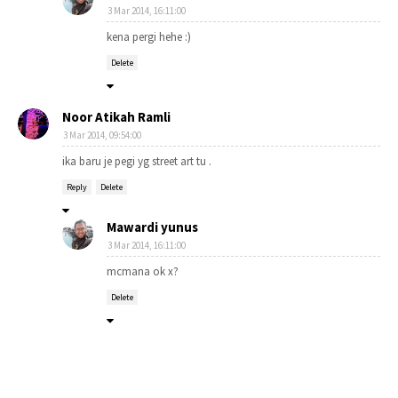
3 Mar 2014, 16:11:00
kena pergi hehe :)
Delete
Noor Atikah Ramli
3 Mar 2014, 09:54:00
ika baru je pegi yg street art tu .
Reply
Delete
Mawardi yunus
3 Mar 2014, 16:11:00
mcmana ok x?
Delete