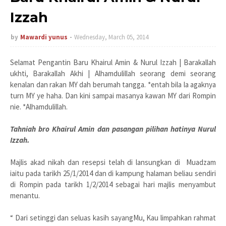
Izzah
by
Mawardi yunus
Wednesday, March 05, 2014
Selamat Pengantin Baru Khairul Amin & Nurul Izzah | Barakallah
ukhti, Barakallah Akhi | Alhamdulillah seorang demi seorang
kenalan dan rakan MY dah berumah tangga. *entah bila la agaknya
turn MY ye haha. Dan kini sampai masanya kawan MY dari Rompin
nie. *Alhamdulillah.
Tahniah bro Khairul Amin dan pasangan pilihan hatinya Nurul
Izzah.
Majlis akad nikah dan resepsi telah di lansungkan di Muadzam
iaitu pada tarikh 25/1/2014 dan di kampung halaman beliau sendiri
di Rompin pada tarikh 1/2/2014 sebagai hari majlis menyambut
menantu.
“ Dari setinggi dan seluas kasih sayangMu, Kau limpahkan rahmat