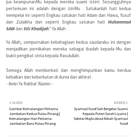
jua keampunanMu kepada mereka suami isteri. Sesungguhnya
pertemuan ini adalah dengan izinMu . Satukanlah hati kedua
mempelai ini seperti Engkau satukan hati Adam dan Hawa, Yusuf
dan Zulaikha dan seperti Engkau satukan hati
Muhammad
SAW
dan
Siti Khadijah
." Ya Allah
Ya Allah, sempurnakan kebahagiaan kedua saudaraku ini dengan
menjadikan pernikahan mereka sebagai ibadah kepada-Mu dan
bukti pengikat cinta kepada Rasulullah.
Semoga Allah memberkati dan menghimpunkan kamu berdua
kebaikan dan keberkatan di dunia dan akhirat .
- Amin Ya Rabbal ‘Alamin -
OLDER
NEWER
Gambar Kemalangan Pertama
Syamsul Yusof Sah Bergelar Suami
Jambatan Kedua Pulau Pinang |
Kepada Puteri Sarah Liyana |
Kemalangan Hari Pertama
Sekitar Majlis Akad Nikah Syamsul
Jambatan Baru Pulau Pinang
Yusof