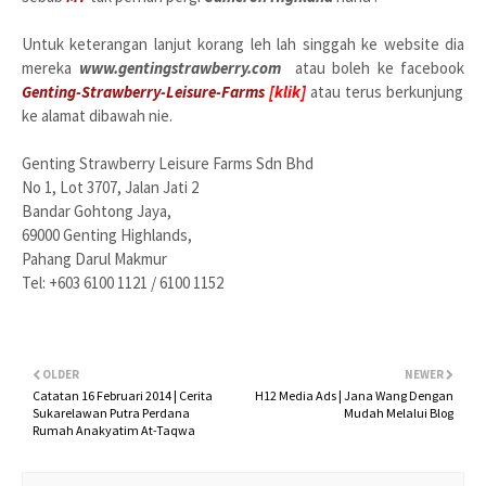
Untuk keterangan lanjut korang leh lah singgah ke website dia
mereka
www.gentingstrawberry.com
atau boleh ke facebook
Genting-Strawberry-Leisure-Farms
[klik]
atau terus berkunjung
ke alamat dibawah nie.
Genting Strawberry Leisure Farms Sdn Bhd
No 1, Lot 3707, Jalan Jati 2
Bandar Gohtong Jaya,
69000 Genting Highlands,
Pahang Darul Makmur
Tel: +603 6100 1121 / 6100 1152
OLDER
NEWER
Catatan 16 Februari 2014 | Cerita
H12 Media Ads | Jana Wang Dengan
Sukarelawan Putra Perdana
Mudah Melalui Blog
Rumah Anakyatim At-Taqwa