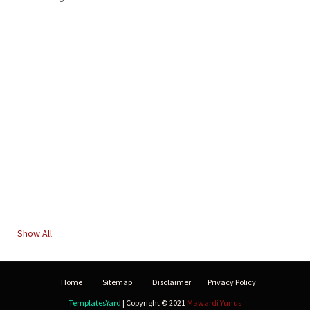
Show All
Home
Sitemap
Disclaimer
Privacy Policy
TemplatesYard
| Copyright © 2021
Mawardi Yunus