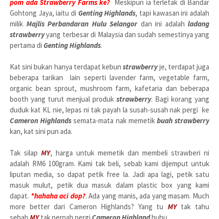
pom ada Strawberry Farms ke?
Meskipun ia terletak di Bandar
Gohtong Jaya, iaitu di
Genting Highlands
, tapi kawasan ini adalah
milik
Majlis Perbandaran Hulu Selangor
dan ini adalah
ladang
strawberry
yang terbesar di Malaysia dan sudah semestinya yang
pertama di
Genting Highlands
.
Kat sini bukan hanya terdapat kebun
strawberry
je, terdapat juga
beberapa tarikan lain seperti lavender farm, vegetable farm,
organic bean sprout, mushroom farm, kafetaria dan beberapa
booth yang turut menjual produk
strawberry
. Bagi korang yang
duduk kat KL nie, lepas ni tak payah la susah-susah nak pergi ke
Cameron Highlands
semata-mata nak memetik
buah strawberry
kan, kat sini pun ada.
Tak silap
MY
, harga untuk memetik dan membeli strawberi ni
adalah RM6 100gram. Kami tak beli, sebab kami dijemput untuk
liputan media, so dapat petik free la. Jadi apa lagi, petik satu
masuk mulut, petik dua masuk dalam plastic box yang kami
dapat.
*hahaha aci dop?
. Ada yang manis, ada yang masam. Much
more better dari Cameron Highlands? Yang tu
MY
tak tahu
sebab
MY
tak pernah pergi
Cameron Highland
huhu .