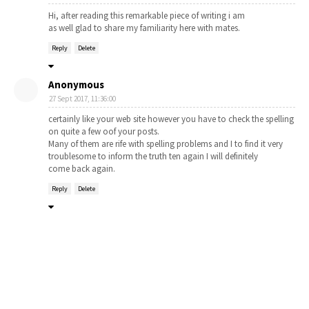
Hi, after reading this remarkable piece of writing i am
as well glad to share my familiarity here with mates.
Reply
Delete
Anonymous
27 Sept 2017, 11:36:00
certainly like your web site however you have to check the spelling
on quite a few oof your posts.
Many of them are rife with spelling problems and I to find it very
troublesome to inform the truth ten again I will definitely
come back again.
Reply
Delete