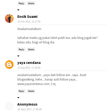
Reply
Delete
Encik Suami
18 Feb 2014, 10:27:00
Assalamualaikum.
Sahabat media yg pakai tshirt putih tue..ada blog jugak ker?
kalau ada..bagi url blog dia.
Reply
Delete
yaya cendana
21 Aug 2015, 13:36:00
assalamualaikum...yaya dah follow sini...saja...buat
blogwalking..hehe....harap sudi follow yaya...
www.yayacendana.com :) tq
Reply
Delete
Anonymous
26 Sept 2017, 17:40:00