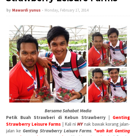
by
Mawardi yunus
Monday, February 17, 2014
Bersama Sahabat Media
Petik Buah Strawberi di Kebun Strawberry
|
Genting
Strawberry Leisure Farms
| Kali ni
MY
nak bawak korang jalan-
jalan ke
Genting Strawberry Leisure Farms
.
*wah kat Genting