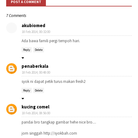
POST A COMMENT
7 Comments
akubiomed
18 Feb 2014, 00:32:00
Ada bawa famili pergi tempoh hari.
Reply
Delete
penaberkala
18 Feb 2014, 00:48:00
syok ni dapat petik turus makan fresh2
Reply
Delete
kucing comel
18 Feb 2014, 08:56:00
pandai bro tangkap gambar hehe nice bro....
jom singgah http://syokbah.com