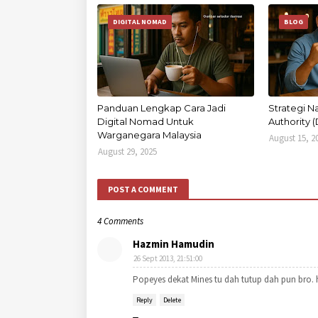
DIGITAL NOMAD
BLOG
Panduan Lengkap Cara Jadi
Strategi 
Digital Nomad Untuk
Authority 
Warganegara Malaysia
August 15, 2
August 29, 2025
POST A COMMENT
4 Comments
Hazmin Hamudin
26 Sept 2013, 21:51:00
Popeyes dekat Mines tu dah tutup dah pun bro. h
Reply
Delete