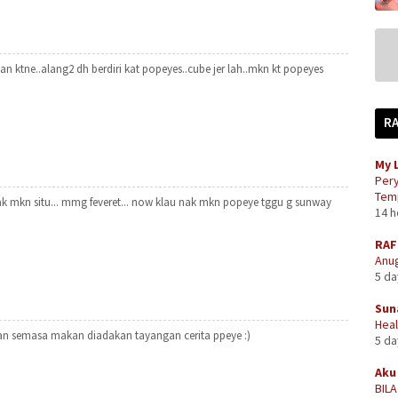
n ktne..alang2 dh berdiri kat popeyes..cube jer lah..mkn kt popeyes
R
My 
Pery
Temp
gak mkn situ... mmg feveret... now klau nak mkn popeye tggu g sunway
14 
RAF
Anug
5 d
Sun
Heal
n semasa makan diadakan tayangan cerita ppeye :)
5 d
Aku 
BIL