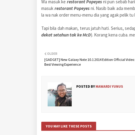
Wa masuk ke
restorant Popeyes
ni pun sebab hari
masuk
restorant Popeyes
ni. Nasib baik ada mem
la wa nak order menu-menu dia yang agak pelik tu
Tapi bila dah makan, terus jatuh hati. Serius, se
dekat setahun tak ke McD
). Korang kena cuba. me
OLDER
[GADGET] New Galaxy Note 10.1 2014 Edition Official Video 
Best Viewing Experience
POSTED BY
MAWARDI YUNUS
YOU MAY LIKE THESE POSTS