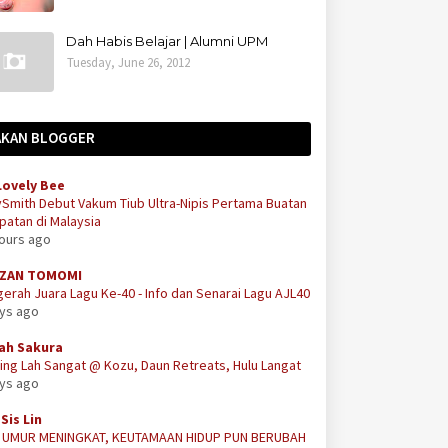
Dah Habis Belajar | Alumni UPM
Tuesday, June 26, 2012
AKAN BLOGGER
Lovely Bee
Smith Debut Vakum Tiub Ultra-Nipis Pertama Buatan
atan di Malaysia
hours ago
ZAN TOMOMI
erah Juara Lagu Ke-40 - Info dan Senarai Lagu AJL40
ays ago
ah Sakura
ing Lah Sangat @ Kozu, Daun Retreats, Hulu Langat
ays ago
Sis Lin
A UMUR MENINGKAT, KEUTAMAAN HIDUP PUN BERUBAH