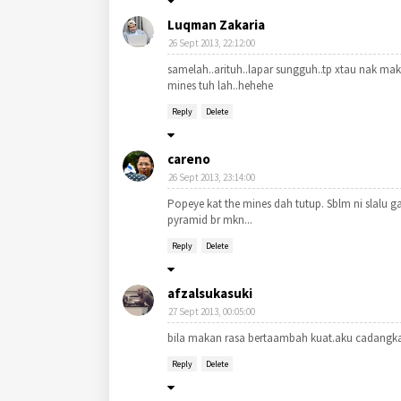
Luqman Zakaria
26 Sept 2013, 22:12:00
samelah..arituh..lapar sungguh..tp xtau nak maka
mines tuh lah..hehehe
Reply
Delete
careno
26 Sept 2013, 23:14:00
Popeye kat the mines dah tutup. Sblm ni slalu 
pyramid br mkn...
Reply
Delete
afzalsukasuki
27 Sept 2013, 00:05:00
bila makan rasa bertaambah kuat.aku cadangka
Reply
Delete