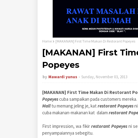
Home
[MAKANAN] First Time Makan Di Restorant Popeyes
[MAKANAN] First Tim
Popeyes
by
Mawardi yunus
Sunday, November 03, 2013
[MAKANAN] First Time Makan Di Restorant P
Popeyes
cuba sampaikan pada customers mereka. 
Mall
tu memang jeling je, kat
restorant Popeyes
ni
cuba makanan-makanan kat dalam
restorant Pope
First impression, wa fikir
restorant Popeyes
ni s
penyampaiannya sebegitu.