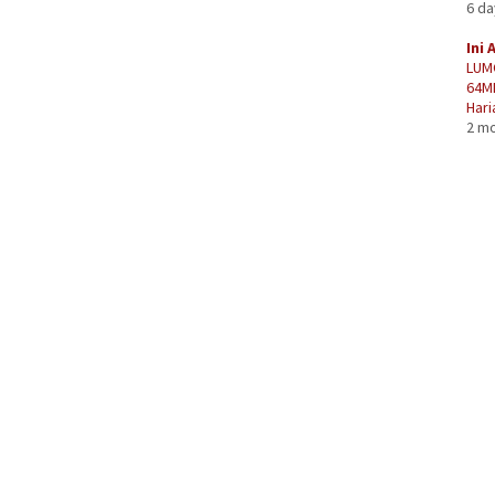
6 d
Ini 
LUM
64M
Hari
2 m