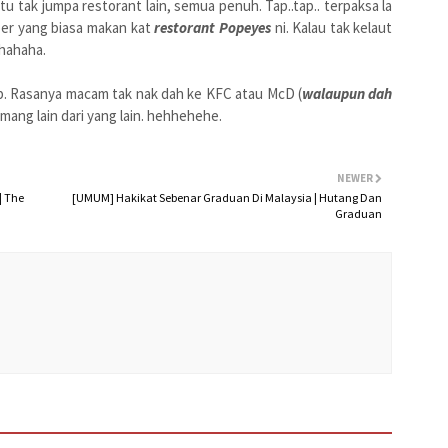
tu tak jumpa restorant lain, semua penuh. Tap..tap.. terpaksa la
ber yang biasa makan kat
restorant Popeyes
ni. Kalau tak kelaut
 hahaha.
dap. Rasanya macam tak nak dah ke KFC atau McD (
walaupun dah
mang lain dari yang lain. hehhehehe.
NEWER
| The
[UMUM] Hakikat Sebenar Graduan Di Malaysia | Hutang Dan
Graduan