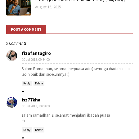
August 15, 2025
POST A COMMENT
9 Comments
fizafantagiro
10 Jul 2013, 09:34:00
Salam Ramadhan, selamat berpuasa adi :) semoga ibadah kali ini
lebih baik dari sebelumnya :)
Reply
Delete
isz77kha
10 Jul 2013, 10:09:00
salam ramadhan & selamat menjalani ibadah puasa
=)
Reply
Delete