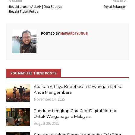
OLDER
NEWER
Rezeki urusan ALLAH | Doa Supaya
Royal Selangor
Rezeki Tidak Putus
POSTED BY
MAWARDI YUNUS
YOU MAY LIKE THESE POSTS
Apakah Artinya Kebebasan Kewangan Ketika
Anda Mengembara
November 14, 2025
Panduan Lengkap Cara Jadi Digital Nomad
Untuk Warganegara Malaysia
August 29, 2025
Strategi Naikkan Domain Authority (DA) Blog