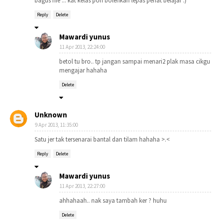
bagus nie ... kat kelas pon bolehkan lepas penat belajar :)
Reply
Delete
Mawardi yunus
11 Apr 2013, 22:24:00
betol tu bro.. tp jangan sampai menari2 plak masa cikgu
mengajar hahaha
Delete
Unknown
9 Apr 2013, 11:35:00
Satu jer tak tersenarai bantal dan tilam hahaha >.<
Reply
Delete
Mawardi yunus
11 Apr 2013, 22:27:00
ahhahaah.. nak saya tambah ker ? huhu
Delete