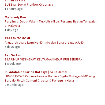
Sunah Sakura
Beli Buah Dekat Fruitbox Cyberjaya
14 hours ago
My Lovely Bee
PerySmith Debut Vakum Tiub Ultra-Nipis Pertama Buatan Tempatan
di Malaysia
1 day ago
RAFZAN TOMOMI
Anugerah Juara Lagu Ke-40 - Info dan Senarai Lagu AJL40
6 days ago
Aku Sis Lin
BILA UMUR MENINGKAT, KEUTAMAAN HIDUP PUN BERUBAH
1 week ago
Ini Adalah Bellarina Natasya | Bella Jamal
LUMOS EVOKE Camera Review: Kamera Digital Vintage 64MP Yang
Berbaloi Untuk Content Creator & Pengguna Harian
2 months ago