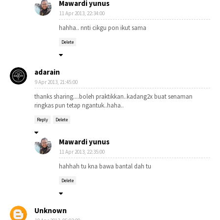
Mawardi yunus
11 Apr 2013, 22:34:00
hahha.. nnti cikgu pon ikut sama
Delete
adarain
9 Apr 2013, 21:45:00
thanks sharing....boleh praktikkan..kadang2x buat senaman
ringkas pun tetap ngantuk..haha..
Reply
Delete
Mawardi yunus
11 Apr 2013, 22:35:00
hahhah tu kna bawa bantal dah tu
Delete
Unknown