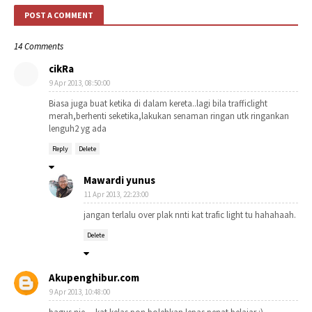
POST A COMMENT
14 Comments
cikRa
9 Apr 2013, 08:50:00
Biasa juga buat ketika di dalam kereta..lagi bila trafficlight
merah,berhenti seketika,lakukan senaman ringan utk ringankan
lenguh2 yg ada
Reply
Delete
Mawardi yunus
11 Apr 2013, 22:23:00
jangan terlalu over plak nnti kat trafic light tu hahahaah.
Delete
Akupenghibur.com
9 Apr 2013, 10:48:00