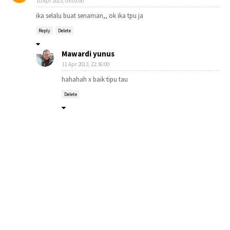
10 Apr 2013, 05:03:00
ika selalu buat senaman,, ok ika tpu ja
Reply
Delete
Mawardi yunus
11 Apr 2013, 22:36:00
hahahah x baik tipu tau
Delete