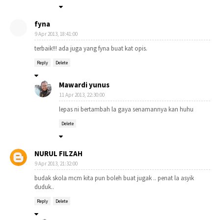
fyna
9 Apr 2013, 18:41:00
terbaik!!! ada juga yang fyna buat kat opis.
Reply
Delete
Mawardi yunus
11 Apr 2013, 22:30:00
lepas ni bertambah la gaya senamannya kan huhu
Delete
NURUL FILZAH
9 Apr 2013, 21:32:00
budak skola mcm kita pun boleh buat jugak .. penat la asyik
duduk..
Reply
Delete