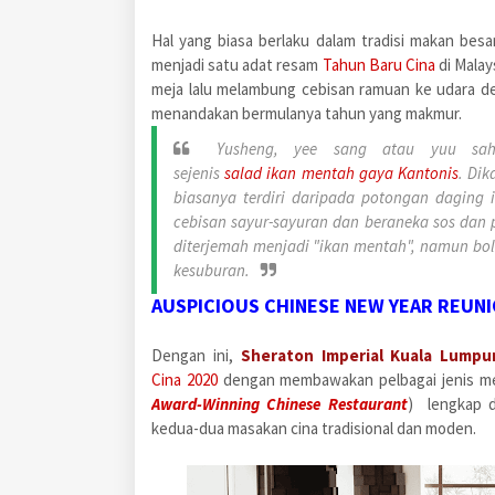
Hal yang biasa berlaku dalam tradisi makan besar
menjadi satu adat resam
Tahun Baru Cina
di Malay
meja lalu melambung cebisan ramuan ke udara d
menandakan bermulanya tahun yang makmur.
Yusheng, yee sang atau yuu sa
sejenis
salad ikan mentah gaya
Kantonis
.
Dik
biasanya terdiri daripada potongan daging
cebisan sayur-sayuran dan beraneka sos dan 
diterjemah menjadi "ikan mentah", namun 
kesuburan.
AUSPICIOUS CHINESE NEW YEAR REUNI
Dengan ini,
Sheraton Imperial Kuala Lumpu
Cina 2020
dengan membawakan pelbagai jenis men
Award-Winning Chinese Restaurant
) lengkap d
kedua-dua masakan cina tradisional dan moden.