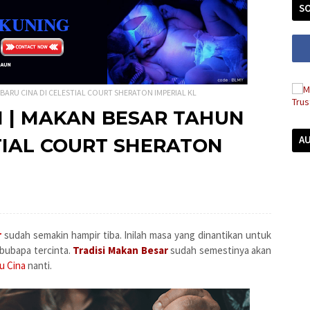
SO
BARU CINA DI CELESTIAL COURT SHERATON IMPERIAL KL
N | MAKAN BESAR TAHUN
A
TIAL COURT SHERATON
r
sudah semakin hampir tiba. Inilah masa yang dinantikan untuk
ibubapa tercinta.
Tradisi Makan Besar
sudah semestinya akan
u Cina
nanti.