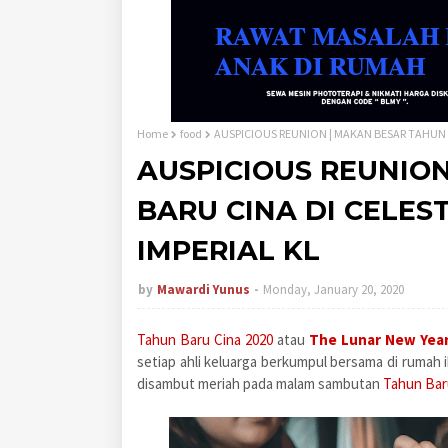
Home
food
AUSPICIOUS REUNION | MAKAN BESAR TAHUN 
AUSPICIOUS REUNIO
BARU CINA DI CELES
IMPERIAL KL
by
Mawardi Yunus
Monday, January 20, 2020
Tahun Baru Cina 2020
atau
The Lunar New Yea
setiap ahli keluarga berkumpul bersama di rumah 
disambut meriah pada malam sambutan
Tahun Bar