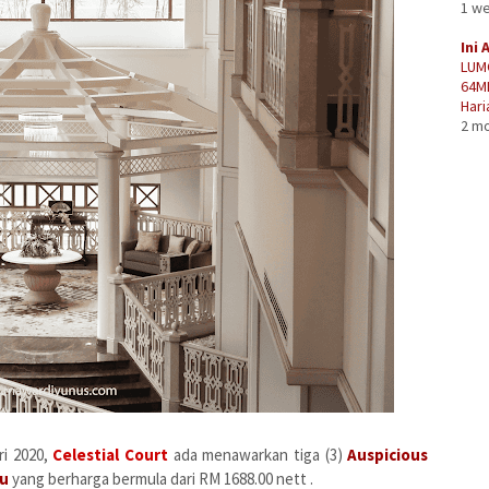
1 w
Ini 
LUM
64M
Hari
2 m
ri 2020,
Celestial Court
ada menawarkan tiga (3)
Auspicious
nu
yang berharga bermula dari RM 1688.00 nett .