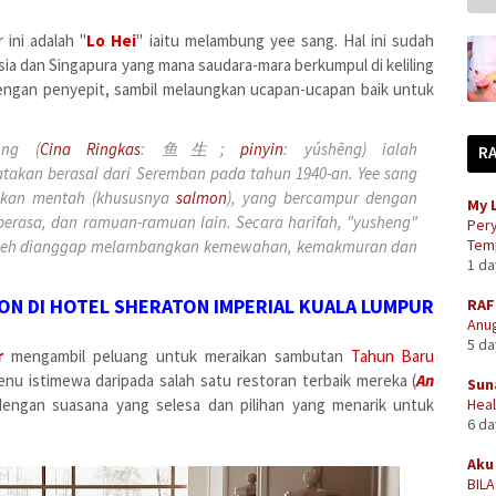
 ini adalah "
Lo Hei
" iaitu melambung yee sang. Hal ini sudah
sia dan Singapura yang mana saudara-mara berkumpul di keliling
engan penyepit, sambil melaungkan ucapan-ucapan baik untuk
hng (
Cina Ringkas
: 鱼生;
pinyin
: yúshēng) ialah
R
atakan berasal dari Seremban pada tahun 1940-an.
Yee sang
 ikan mentah (khususnya
salmon
), yang bercampur dengan
My 
perasa, dan ramuan-ramuan lain. Secara harifah, "yusheng"
Pery
Temp
boleh dianggap melambangkan kemewahan, kemakmuran dan
1 d
ON DI HOTEL SHERATON IMPERIAL KUALA LUMPUR
RAF
Anug
5 d
r
mengambil peluang untuk meraikan sambutan
Tahun Baru
u istimewa daripada salah satu restoran terbaik mereka (
An
Sun
engan suasana yang selesa dan pilihan yang menarik untuk
Heal
6 d
Aku 
BIL