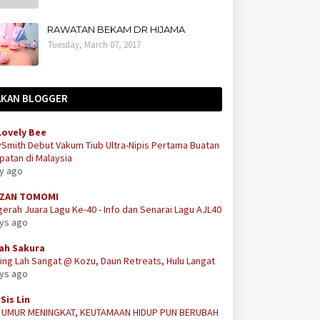
RAWATAN BEKAM DR HIJAMA
Tuesday, March 07, 2017
AKAN BLOGGER
Lovely Bee
Smith Debut Vakum Tiub Ultra-Nipis Pertama Buatan
atan di Malaysia
ay ago
ZAN TOMOMI
erah Juara Lagu Ke-40 - Info dan Senarai Lagu AJL40
ays ago
ah Sakura
ing Lah Sangat @ Kozu, Daun Retreats, Hulu Langat
ays ago
Sis Lin
A UMUR MENINGKAT, KEUTAMAAN HIDUP PUN BERUBAH