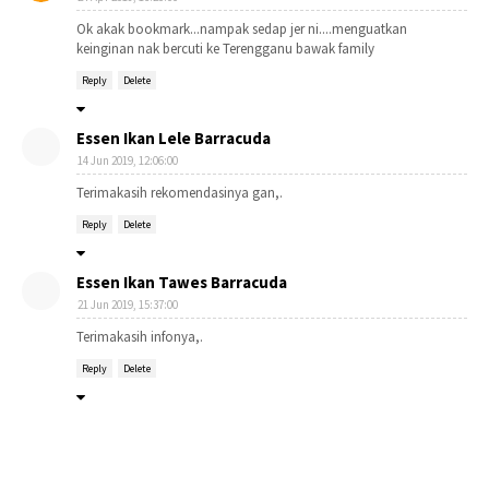
Ok akak bookmark...nampak sedap jer ni....menguatkan
keinginan nak bercuti ke Terengganu bawak family
Reply
Delete
Essen Ikan Lele Barracuda
14 Jun 2019, 12:06:00
Terimakasih rekomendasinya gan,.
Reply
Delete
Essen Ikan Tawes Barracuda
21 Jun 2019, 15:37:00
Terimakasih infonya,.
Reply
Delete