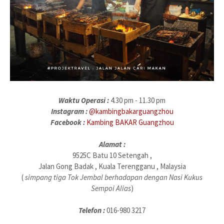
Waktu Operasi :
4.30 pm - 11.30 pm
Instagram :
@kambingbakarguangzhou
Facebook :
Kambing BAKAR Guangzhou
Alamat :
9525C Batu 10 Setengah ,
Jalan Gong Badak , Kuala Terengganu , Malaysia
(
simpang tiga Tok Jembal berhadapan dengan Nasi Kukus
Sempoi Alias
)
Telefon :
016-980 3217