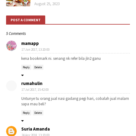
August 25, 2023
POST A COMMENT
5 Comments
mamapp
17 Jun 2017, 13:20:00
kena bookmark ni. senang nk refer bila jln2 ganu
Reply
Delete
rumahulin
17 Jul 2017, 15:42:00
Untunye tu orang jual nasi gadang pegi hari, cobalah jual malam
sapa mau beli?
Reply
Delete
Suria Amanda
24 Apr 2018, 13:20:00