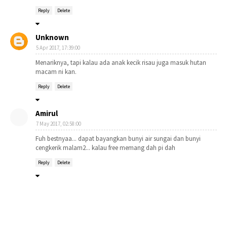
Reply
Delete
Unknown
5 Apr 2017, 17:39:00
Menariknya, tapi kalau ada anak kecik risau juga masuk hutan
macam ni kan.
Reply
Delete
Amirul
7 May 2017, 02:58:00
Fuh bestnyaa... dapat bayangkan bunyi air sungai dan bunyi
cengkerik malam2... kalau free memang dah pi dah
Reply
Delete