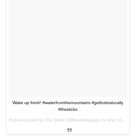
Wake up fresh! #waterfromthemountains #getlostnaturally
#thesticks
A photo posted by The Sticks (@thesticksguide) on
Mar 19, 2016 at 3:48pm PDT