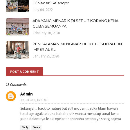
Di Negeri Selangor
July 04, 2022
APA YANG MENARIK DI SETIU ? KORANG KENA
CUBA SEMUANYA
February 10, 2020
PENGALAMAN MENGINAP DI HOTEL SHERATON
IMPERIAL KL
January 25, 2020
POST A COMMENT
13 Comments
Admin
19 Jun 2016, 15:51:00
Sukanya.... back to nature but still modern... suka tilam bawah
toilet aje agak terbuka hahaha utk wanita menutup aurat kena
guna dalamnya lelaki xpe kot hahahaha berapa ye seorg cajnya
Reply
Delete