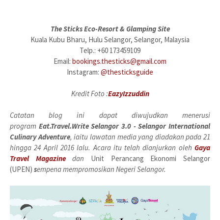
The Sticks Eco-Resort & Glamping Site
Kuala Kubu Bharu, Hulu Selangor, Selangor, Malaysia
Telp.: +60 173459109
Email:
bookings.thesticks@gmail.com
Instagram:
@thesticksguide
Kredit Foto :
EazyIzzuddin
Catatan blog ini dapat diwujudkan menerusi
program
Eat.Travel.Write Selangor 3.0 - Selangor International
Culinary Adventure
, iaitu lawatan media yang diadakan pada 21
hingga 24 April 2016 lalu. Acara itu telah dianjurkan oleh
Gaya
Travel
Magazine
dan
Unit Perancang Ekonomi Selangor
(UPEN)
s
empena mempromosikan Negeri Selangor.