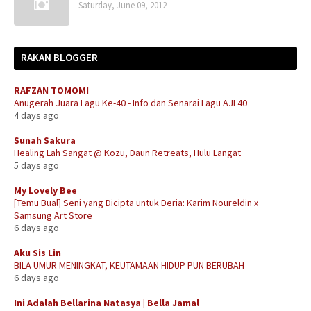
Saturday, June 09, 2012
RAKAN BLOGGER
RAFZAN TOMOMI
Anugerah Juara Lagu Ke-40 - Info dan Senarai Lagu AJL40
4 days ago
Sunah Sakura
Healing Lah Sangat @ Kozu, Daun Retreats, Hulu Langat
5 days ago
My Lovely Bee
[Temu Bual] Seni yang Dicipta untuk Deria: Karim Noureldin x
Samsung Art Store
6 days ago
Aku Sis Lin
BILA UMUR MENINGKAT, KEUTAMAAN HIDUP PUN BERUBAH
6 days ago
Ini Adalah Bellarina Natasya | Bella Jamal