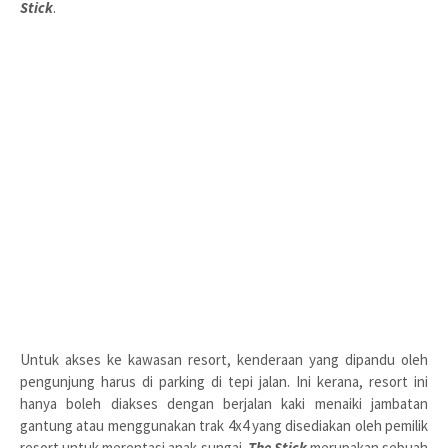
Stick
.
Untuk akses ke kawasan resort, kenderaan yang dipandu oleh
pengunjung harus di parking di tepi jalan. Ini kerana, resort ini
hanya boleh diakses dengan berjalan kaki menaiki jambatan
gantung atau menggunakan trak 4x4 yang disediakan oleh pemilik
resort untuk merentasi anak sungai.
The Stick
merupakan sebuah