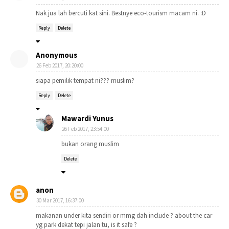
Nak jua lah bercuti kat sini. Bestnye eco-tourism macam ni. :D
Reply
Delete
Anonymous
26 Feb 2017, 20:20:00
siapa pemilik tempat ni??? muslim?
Reply
Delete
Mawardi Yunus
26 Feb 2017, 23:54:00
bukan orang muslim
Delete
anon
30 Mar 2017, 16:37:00
makanan under kita sendiri or mmg dah include ? about the car
yg park dekat tepi jalan tu, is it safe ?