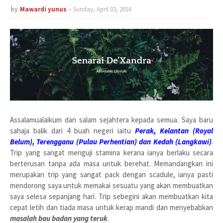
by
Mawardi yunus
Sunday, April 03, 2016
Assalamualaikum dan salam sejahtera kepada semua. Saya baru
sahaja balik dari 4 buah negeri iaitu
Perak, Kelantan (Royal
Belum), Terengganu (Pulau Perhentian) dan Kedah (Langkawi)
.
Trip yang sangat menguji stamina kerana ianya berlaku secara
berterusan tanpa ada masa untuk berehat. Memandangkan ini
merupakan trip yang sangat pack dengan scadule, ianya pasti
mendorong saya untuk memakai sesuatu yang akan membuatkan
saya selesa sepanjang hari. Trip sebegini akan membuatkan kita
cepat letih dan tiada masa untuk kerap mandi dan menyebabkan
masalah bau badan yang teruk
.