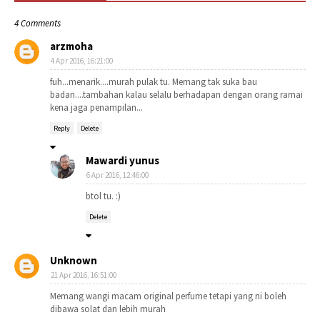
4 Comments
arzmoha
4 Apr 2016, 16:21:00
fuh...menarik....murah pulak tu. Memang tak suka bau
badan....tambahan kalau selalu berhadapan dengan orang ramai
kena jaga penampilan...
Reply
Delete
Mawardi yunus
6 Apr 2016, 12:46:00
btol tu. :)
Delete
Unknown
21 Apr 2016, 16:51:00
Memang wangi macam original perfume tetapi yang ni boleh
dibawa solat dan lebih murah